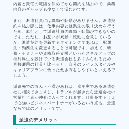
内容と責任の範囲を決めてから契約を結ぶので、業務
内容のギャップも少なくて済むのです。
また、派遣社員には異動や転勤がありません。派遣契
約を結ぶ際には、仕事内容と就業先の取り決めを行う
ため、原則として派遣社員の異動・転勤ができないの
です。ただし、お互いが異動・転勤に合意している
か、派遣契約を更新するタイミングであれば、配属
先・勤務先を変更することは可能です。加えて、研
修・セミナーや資格取得支援といったスキルアップの
福利厚生を設けている派遣会社も多くみられるため、
直接雇用の社員と比べると、自分のライフスタイルや
キャリアプランに合った働き方をしやすいといえるで
しょう。
派遣先での悩み・不満があれば、雇用主である派遣会
社に相談できますし、トラブルが起きたら派遣会社の
営業担当者が仲介に入ってくれます。仕事をするうえ
で心強いビジネスパートナーがいるという点も、派遣
ならではのメリットです。
派遣のデメリット