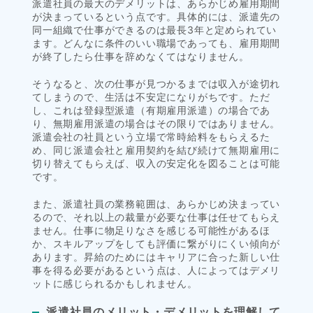
派遣社員の最大のデメリットは、あらかじめ雇用期間
が決まっているという点です。具体的には、派遣先の
同一組織で仕事ができるのは最長3年と定められてい
ます。どんなに条件のいい職場であっても、雇用期間
が終了したら仕事を辞めなくてはなりません。
そうなると、次の仕事が見つかるまでは収入が途切れ
てしまうので、生活は不安定になりがちです。ただ
し、これは登録型派遣（有期雇用派遣）の場合であ
り、無期雇用派遣の場合はその限りではありません。
派遣会社の社員という立場で常時給料をもらえるた
め、同じ派遣会社と雇用契約を結び続けて無期雇用に
切り替えてもらえば、収入の安定化を図ることは可能
です。
また、派遣社員の業務範囲は、あらかじめ決まってい
るので、それ以上の裁量が必要な仕事は任せてもらえ
ません。仕事に物足りなさを感じる可能性があるほ
か、スキルアップをしても評価に繋がりにくい傾向が
あります。昇給のためにはキャリアに合った新しい仕
事を得る必要があるという点は、人によってはデメリ
ットに感じられるかもしれません。
派遣社員のメリット・デメリットを理解して