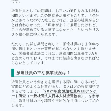
です。
派遣社員としての期間は、お互いの適性をみるお試し
期間といえます。この制度を活用することで、「条件
がよさそうなので入社したけれど、企業の社風が自分
とは合わなかった」「印象がよくて雇用したけれど、
こちらが求めている人材ではなかった」といったリス
クを最小限に抑えられます。
ただし、お試し期間と称して、派遣社員のまま何年も
雇い続けるといった事態が起こらないとも限りませ
ん。労働者派遣法によれば、派遣期間は最長で6カ月
と定められており、それまでに結論を出さなければな
らないとしています。
派遣社員の主な就業状況は？
派遣社員という働き方を選択する際に気になるのが、
実際にどのような仕事があり、収入はどの程度期待で
きるかでしょう。「
2021年度 派遣社員WEBアンケ
ート調査（一般社団法人日本人材派遣協会）
」を参考
に、派遣社員の主な職種や平均的な月収について紹介
します。