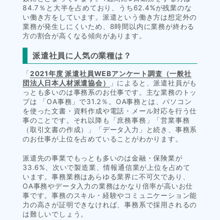
84.7％と大半を占めており、うち62.4%が残業のな
い働き方をしています。派遣という働き方は想定外の
業務が発生しにくいため、8時間以内に業務が終わる
方の割合が高くなる傾向があります。
派遣社員に人気の業種は？
「
2021年度 派遣社員WEBアンケート調査（一般社
団法人日本人材派遣協会）
」によると、派遣社員がも
っとも多いのは事務系のお仕事です。主な業務のトッ
プは 「OA事務」で31.2％。OA事務とは、パソコン
を使った文書・資料作成や電話・メール対応を行う仕
事のことです。それ以降も「庶務事務」「営業事務
（取引文書の作成）」「データ入力」と続き、事務系
のお仕事が上位を占めていることがわかります。
派遣先の事業でもっとも多いのは金融・保険業が
33.6%、次いで製造業、情報通信業が上位を占めて
います。事務業務はあらゆる業界に不可欠であり、
OA事務やデータ入力の業務はかなり倍率が高いお仕
事です。事務のスキル・経験やコミュニケーション能
力の高さが証明できなければ、事務系で採用されるの
は難しいでしょう。