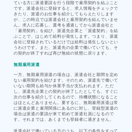
ている方に派遣要請を行う段階で雇用契約を結ぶこと
です。派遣会社に登録すると、求人情報をチェックで
きたり、派遣のお仕事を紹介してもらえたりします
が、この時点では派遣会社と雇用契約を結んでいませ
ん。求人に応募し、選考を通過してから派遣会社と
「雇用契約」を結び、派遣先企業と「派遣契約」を結
ぶことで、はじめて給料が発生します。つまり、派遣
会社に登録されているだけでは給料は発生しないとい
うわけです。また、派遣先の企業で働いていても、そ
の契約が終了すれば再び無給の状態に戻ります。
無期雇用派遣
一方、無期雇用派遣の場合は、派遣会社と期間を定め
ない雇用契約を結びます。そのため、派遣先で働いて
いない期間も給与か休業手当が支払われます。ただ
し、派遣先企業との契約が終了したとしても、すぐに
次の仕事を紹介してくれるので、待機状態になること
はほとんどありません。要するに、無期雇用派遣は常
に派遣企業と雇用関係にあるのに対し、登録型派遣の
場合は派遣の要請が来て初めて派遣社員になるので
す。それまでは、あくまでも登録者に過ぎません。
派遣会社で働いている方のうち、以下の条件をすべて