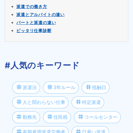
派遣での働き方
派遣とアルバイトの違い
パートと派遣の違い
ピッタリ仕事診断
#人気のキーワード
tag
tag
tag
派遣法
3年ルール
抵触日
tag
tag
人と関わらない仕事
特定派遣
tag
tag
tag
勤務先
住民税
コールセンター
tag
tag
有期雇用派遣労働者
日雇い派遣