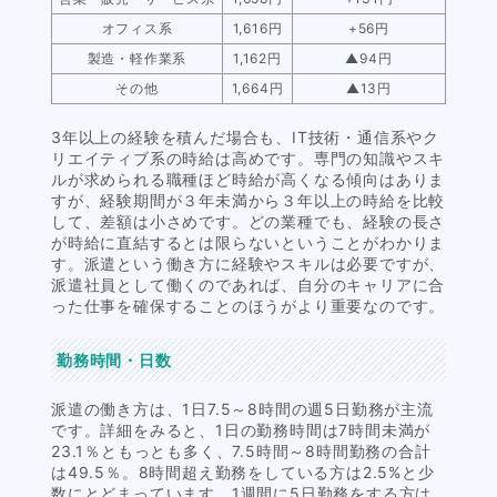
オフィス系
1,616円
+56円
製造・軽作業系
1,162円
▲94円
その他
1,664円
▲13円
3年以上の経験を積んだ場合も、IT技術・通信系やク
リエイティブ系の時給は高めです。専門の知識やスキ
ルが求められる職種ほど時給が高くなる傾向はありま
すが、経験期間が３年未満から３年以上の時給を比較
して、差額は小さめです。どの業種でも、経験の長さ
が時給に直結するとは限らないということがわかりま
す。派遣という働き方に経験やスキルは必要ですが、
派遣社員として働くのであれば、自分のキャリアに合
った仕事を確保することのほうがより重要なのです。
勤務時間・日数
派遣の働き方は、1日7.5～8時間の週5日勤務が主流
です。詳細をみると、1日の勤務時間は7時間未満が
23.1％ともっとも多く、7.5時間～8時間勤務の合計
は49.5％。8時間超え勤務をしている方は2.5%と少
数にとどまっています。1週間に5日勤務をする方は