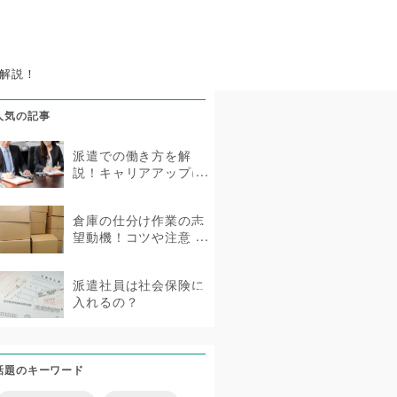
解説！
人気の記事
派遣での働き方を解
説！キャリアアップに
もつながる派遣社員と
は？
倉庫の仕分け作業の志
望動機！コツや注意
点・アピールできるこ
となどを紹介
派遣社員は社会保険に
入れるの？
話題のキーワード