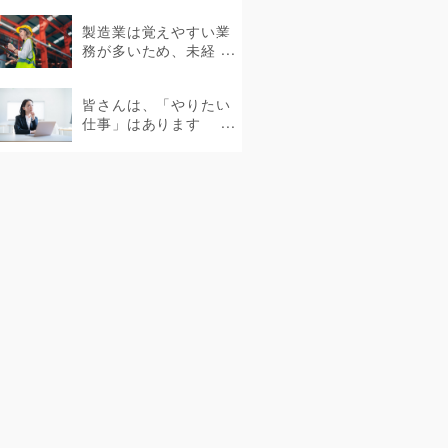
さまざまな働き方があ
製造業は覚えやすい業
ります。...
務が多いため、未経
験・無資格でも挑戦で
きます。...
皆さんは、「やりたい
仕事」はあります
か？...