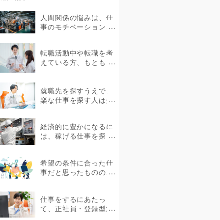
人間関係の悩みは、仕
事のモチベーションを
下げる要因の1つです。
中にはストレスを抱え
転職活動中や転職を考
て体...
えている方、もともと
製造業に携わってきた
方、未経験者であって
も製造...
就職先を探すうえで、
楽な仕事を探す人は多
いのではないでしょう
か。ストレスを感じな
経済的に豊かになるに
い環境で...
は、稼げる仕事を探し
たいものです。しか
し、具体的にどのよう
希望の条件に合った仕
な仕事が...
事だと思ったものの、
就職後に職場の雰囲気
が合わなかったという
仕事をするにあたっ
ケース...
て、正社員・登録型派
遣・無期雇用派遣など