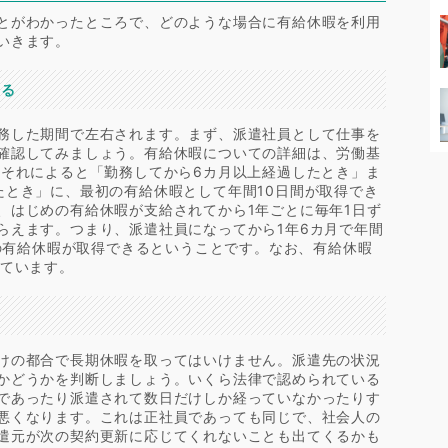
とがわかったところで、どのような場合に有給休暇を利用
いきます。
いる
務した期間で左右されます。まず、派遣社員として仕事を
確認してみましょう。有給休暇についての詳細は、労働基
。それによると「勤務してから6カ月以上経過したとき」ま
たとき」に、最初の有給休暇として年間10日間が取得でき
、はじめの有給休暇が支給されてから1年ごとに毎年1日ず
らえます。つまり、派遣社員になってから1年6カ月で年間
日の有給休暇が取得できるということです。なお、有給休暇
れています。
けの都合で長期休暇を取ってはいけません。派遣先の状況
かどうかを判断しましょう。いくら法律で認められている
であったり派遣されて数日だけしか経っていなかったりす
悪くなります。これは正社員であっても同じで、社会人の
遣元が次の契約更新に応じてくれないことも出てくるかも