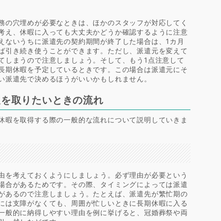
務の穴埋めが必要なときは、ほかのスタッフが対応してく
考え、休暇に入っても大丈夫かどうか確認するように注意
えないうちに派遣先の契約期間が終了した場合は、1カ月
ば引き続き使うことができます。ただし、派遣元を変えて
てしまうので注意しましょう。そして、もう1点注意して
長期休暇を予定しているときです。この場合は派遣元にそ
い派遣先で決めるほうがいいかもしれません。
暇を取りたいときの流れ
休暇を取得する際の一般的な流れについて説明していきま
く
由を考えておくようにしましょう。必ず理由が必要という
場合があるためです。その際、タイミングによっては派遣
があるので注意しましょう。たとえば、派遣先が繁忙期の
には支障がなくても、周囲が忙しいときに長期休暇に入る
一般的に納得しやすい理由を例に挙げると、冠婚葬祭や両