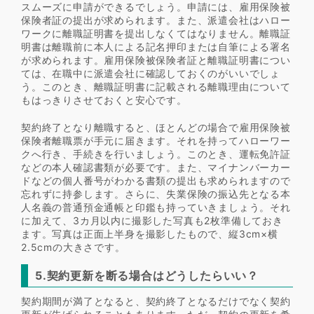
スムーズに申請ができるでしょう。申請には、雇用保険被
保険者証の提出が求められます。また、派遣会社はハロー
ワークに離職証明書を提出しなくてはなりません。離職証
明書は離職前に本人による記名押印または自筆による署名
が求められます。雇用保険被保険者証と離職証明書につい
ては、在職中に派遣会社に確認しておくのがいいでしょ
う。このとき、離職証明書に記載される離職理由について
もはっきりさせておくと安心です。
契約終了となり離職すると、ほとんどの場合で雇用保険被
保険者離職票が手元に届きます。それを持ってハローワー
クへ行き、手続きを行いましょう。このとき、運転免許証
などの本人確認書類が必要です。また、マイナンバーカー
ドなどの個人番号がわかる書類の提出も求められますので
忘れずに持参します。さらに、失業保険の振込先となる本
人名義の普通預金通帳と印鑑も持っていきましょう。それ
に加えて、3カ月以内に撮影した写真も2枚準備しておき
ます。写真は正面上半身を撮影したもので、縦3cm×横
2.5cmの大きさです。
5.契約更新を断る場合はどうしたらいい？
契約期間が満了となると、契約終了となるだけでなく契約