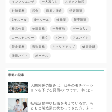
インフルエンザ
一人暮らし
ふるさと納税
付随業務
税金
日雇い派遣
特定派遣
3年ルール
5年ルール
軽作業
新卒派遣
検品作業
物流業務
一般事務
データ入力
コールセンター
組立
パート
アルバイト
禁止業務
製造業務
キャリアアップ
健康診断
派遣バイト
ボーナス
最新の記事
人間関係の悩みは、仕事のモチベーシ
ョンを下げる要因の1つです。中にはス
トレスを抱えて体...
転職活動中や転職を考えている方、も
ともと製造業に携わってきた方、未経