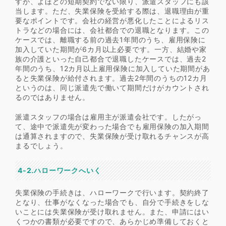
すが、よほどの短期契約でない限り、派遣スタッフにも該
当します。ただ、失業保険を受給する際は、退職理由が重
要なポイントです。会社の経営が悪化したことによるリス
トラなどの場合には、会社都合での退職となります。この
ケースでは、離職する前の過去1年間のうち、雇用保険に
加入していた期間が6カ月以上必要です。一方、結婚や家
族の介護といった自己都合で退職したケースでは、過去2
年間のうち、12カ月以上雇用保険に加入していた期間があ
ると失業保険が給付されます。過去2年間のうちの12カ月
というのは、同じ派遣先で働いて期間だけがカウントされ
るのではありません。
派遣スタッフの場合は雇用主が派遣会社です。したがっ
て、途中で派遣先が変わった場合でも雇用保険の加入期間
は通算されますので、失業保険が受け取れるチャンスが高
まるでしょう。
4-2.ハローワークへいく
失業保険の手続きは、ハローワークで行います。契約終了
となり、仕事がなくなった場合でも、自分で手続きをしな
いことには失業保険が受け取れません。また、申請にはい
くつかの書類が必要ですので、あらかじめ準備しておくと