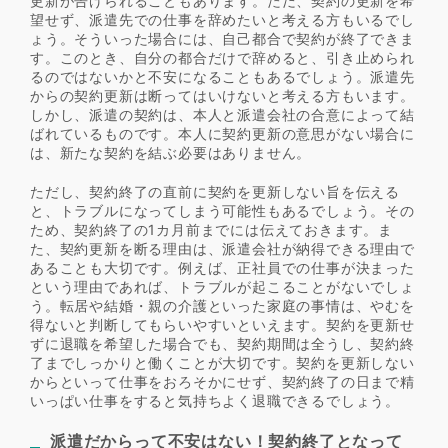
更新が告げられることもあります。ただ、契約の更新を希
望せず、派遣先での仕事を辞めたいと考える方もいるでし
ょう。そういった場合には、自己都合で契約が終了できま
す。このとき、自分の都合だけで辞めると、引き止められ
るのではないかと不安になることもあるでしょう。派遣先
からの契約更新は断ってはいけないと考える方もいます。
しかし、派遣の契約は、本人と派遣会社の合意によって結
ばれているものです。本人に契約更新の意思がない場合に
は、新たな契約を結ぶ必要はありません。
ただし、契約終了の直前に契約を更新しない旨を伝える
と、トラブルになってしまう可能性もあるでしょう。その
ため、契約終了の1カ月前までには伝えておきます。ま
た、契約更新を断る理由は、派遣会社が納得できる理由で
あることも大切です。例えば、正社員での仕事が決まった
という理由であれば、トラブルが起こることがないでしょ
う。転居や結婚・親の介護といった家庭の事情は、やむを
得ないと判断してもらいやすいといえます。契約を更新せ
ずに退職を希望した場合でも、契約期間は全うし、契約終
了までしっかりと働くことが大切です。契約を更新しない
からといって仕事をおろそかにせず、契約終了の日まで精
いっぱい仕事をすると気持ちよく退職できるでしょう。
派遣だからって不安はない！契約終了となって