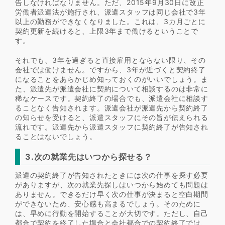
告しなければなりません。ただ、2015年9月30日に改正
労働者派遣法が施行され、派遣スタッフは同じ会社で3年
以上の勤務ができなくなりました。これは、3カ月ごとに
契約更新を続けると、上限3年まで働けるということで
す。
それでも、3年を過ぎると直接雇用とならない限り、その
会社では働けません。ですから、3年が近づくと契約終了
になることをあらかじめ知っておくのがいいでしょう。ま
た、派遣先が派遣会社に契約について相談するのは非常に
稀なケースです。契約終了の場合でも、派遣会社に相談す
ることなく告知されます。派遣会社が派遣先から契約終了
の知らせを受けると、派遣スタッフにその旨が伝えられる
流れです。派遣先から派遣スタッフに契約終了が告知され
ることはないでしょう。
3.次の就業先はいつから探せる？
派遣の契約終了が告知されたときには次の仕事を探す必要
がありますが、次の就業先探しはいつから始めても問題は
ありません。できるだけ早く次の仕事が決まると空白期間
ができないため、安心感も高まるでしょう。そのために
は、早めに行動を開始することが大切です。ただし、自己
都合で契約を終了した場合と会社都合での契約終了では、