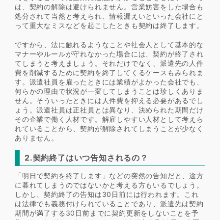
は、契約の解除は避けられません。営業妨害をした場合も
処分されて当然と考えられ、情報漏えいといった会社にと
って重大なミスなどを起こしたときも契約は終了します。
ですから、法に触れるようなことや社会人として基本的な
マナーやルールが守れなかった場合には、契約が終了され
てしまうと考えましょう。それだけでなく、派遣先の人件
費を削減するために契約を終了してくるケースもみられま
す。派遣社員を雇ったときには業績がよかった会社でも、
何らかの理由で状況が一変してしまうことは珍しくありま
せん。そういったときには人件費を抑える必要があるでし
ょう。派遣社員は正社員とは異なり、決められた期間だけ
その企業で働く人材です。解雇しやすい人材として考えら
れていることから、契約が解除されてしまうことが少なく
ありません。
2.契約終了はいつ告知されるの？
「明日で契約を終了します」などの突然の告知だと、途方
に暮れてしまうのではないかと考える方もいるでしょう。
しかし、契約終了の告知は30日前には行われます。これ
は法律でも義務付けられていることであり、派遣先は契約
期間が満了する30日前までに契約更新をしないことを予