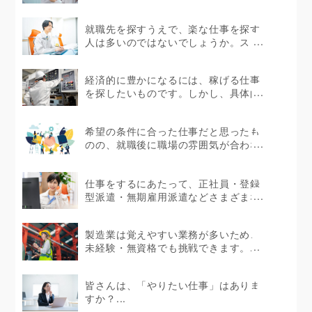
験者であっても製造...
就職先を探すうえで、楽な仕事を探す
人は多いのではないでしょうか。スト
レスを感じない環境で...
経済的に豊かになるには、稼げる仕事
を探したいものです。しかし、具体的
にどのような仕事が...
希望の条件に合った仕事だと思ったも
のの、就職後に職場の雰囲気が合わな
かったというケース...
仕事をするにあたって、正社員・登録
型派遣・無期雇用派遣などさまざまな
働き方があります。...
製造業は覚えやすい業務が多いため、
未経験・無資格でも挑戦できます。...
皆さんは、「やりたい仕事」はありま
すか？...