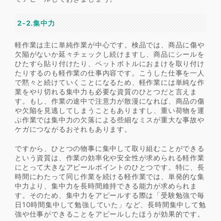
2-2.集中力
軽作業は主に単純作業が中心です。検品では、商品に傷や
欠陥がないか延々チェックし続けますし、商品にシールを
ひたすら貼り付けたり、ペットボトルにおまけを取り付け
たりするのも軽作業の仕事内容です。こうした仕事を一人
で黙々と続けていくことになるため、軽作業には単純な作
業をやり切れる集中力も必要な資質のひとつだと言えま
す。もし、作業の途中で注意力が散漫になれば、商品の傷
や欠陥を見逃してしまうこともありますし、重い荷物を運
ぶ作業では集中力の欠落による些細なミスが重大な事故や
ケガにつながるおそれもあります。
ですから、ひとつの物事に集中して取り組むことができる
という資質は、作業の効率化や安全性が求められる軽作業
にとって大きなアピールポイントのひとつです。特に、長
時間にわたって同じ作業を続ける軽作業では、単発的な集
中力より、集中力を長時間維持できる能力が求められま
す。そのため、集中力をアピールする際は「受験勉強で毎
日10時間集中して勉強していた」など、長時間集中して勉
強や仕事ができることをアピールしたほうが効果的です。