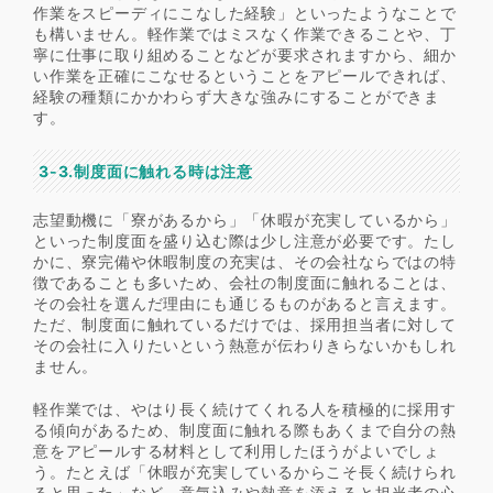
作業をスピーディにこなした経験」といったようなことで
も構いません。軽作業ではミスなく作業できることや、丁
寧に仕事に取り組めることなどが要求されますから、細か
い作業を正確にこなせるということをアピールできれば、
経験の種類にかかわらず大きな強みにすることができま
す。
3-3.制度面に触れる時は注意
志望動機に「寮があるから」「休暇が充実しているから」
といった制度面を盛り込む際は少し注意が必要です。たし
かに、寮完備や休暇制度の充実は、その会社ならではの特
徴であることも多いため、会社の制度面に触れることは、
その会社を選んだ理由にも通じるものがあると言えます。
ただ、制度面に触れているだけでは、採用担当者に対して
その会社に入りたいという熱意が伝わりきらないかもしれ
ません。
軽作業では、やはり長く続けてくれる人を積極的に採用す
る傾向があるため、制度面に触れる際もあくまで自分の熱
意をアピールする材料として利用したほうがよいでしょ
う。たとえば「休暇が充実しているからこそ長く続けられ
ると思った」など、意気込みや熱意を添えると担当者の心