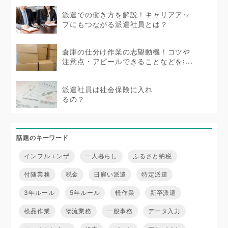
派遣での働き方を解説！キャリアアッ
プにもつながる派遣社員とは？
倉庫の仕分け作業の志望動機！コツや
注意点・アピールできることなどを紹
介
派遣社員は社会保険に入れ
るの？
話題のキーワード
インフルエンザ
一人暮らし
ふるさと納税
付随業務
税金
日雇い派遣
特定派遣
3年ルール
5年ルール
軽作業
新卒派遣
検品作業
物流業務
一般事務
データ入力