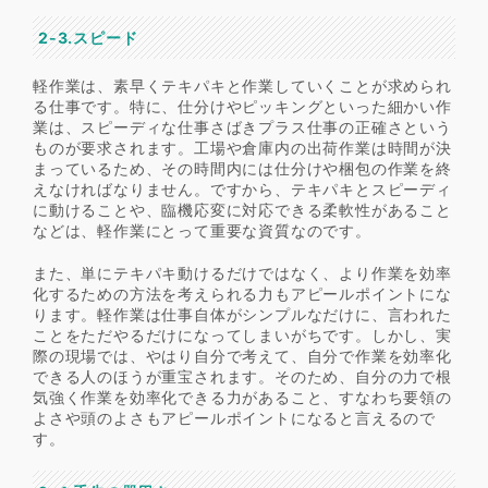
2-3.スピード
軽作業は、素早くテキパキと作業していくことが求められ
る仕事です。特に、仕分けやピッキングといった細かい作
業は、スピーディな仕事さばきプラス仕事の正確さという
ものが要求されます。工場や倉庫内の出荷作業は時間が決
まっているため、その時間内には仕分けや梱包の作業を終
えなければなりません。ですから、テキパキとスピーディ
に動けることや、臨機応変に対応できる柔軟性があること
などは、軽作業にとって重要な資質なのです。
また、単にテキパキ動けるだけではなく、より作業を効率
化するための方法を考えられる力もアピールポイントにな
ります。軽作業は仕事自体がシンプルなだけに、言われた
ことをただやるだけになってしまいがちです。しかし、実
際の現場では、やはり自分で考えて、自分で作業を効率化
できる人のほうが重宝されます。そのため、自分の力で根
気強く作業を効率化できる力があること、すなわち要領の
よさや頭のよさもアピールポイントになると言えるので
す。