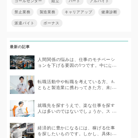
コールセンター
組立
パート
アルバイト
禁止業務
製造業務
キャリアアップ
健康診断
派遣バイト
ボーナス
最新の記事
人間関係の悩みは、仕事のモチベーシ
ョンを下げる要因の1つです。中にはス
トレスを抱えて体...
転職活動中や転職を考えている方、も
ともと製造業に携わってきた方、未経
験者であっても製造...
就職先を探すうえで、楽な仕事を探す
人は多いのではないでしょうか。スト
レスを感じない環境で...
経済的に豊かになるには、稼げる仕事
を探したいものです。しかし、具体的