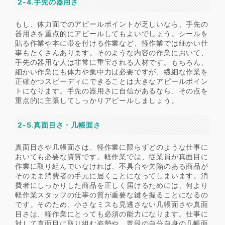
2-4.手先の器用さ
もし、体力面でのアピールポイントが乏しいなら、手先の
器用さを重点的にアピールしてもよいでしょう。シールを
貼る作業や本に帯を付ける作業など、軽作業では細かい仕
事もたくさんあります。そのような内容の作業において、
手先の器用な人は非常に重宝される人材です。もちろん、
細かい作業にも体力や集中力は必要ですが、繊細な作業を
正確かつスピーディにできることは大きなアピールポイン
トになります。手先の器用さに自信があるなら、その点を
重点的に主張してしっかりアピールしましょう。
2-5.真面目さ・几帳面さ
真面目さや几帳面さは、軽作業に限らずどのような仕事に
おいても必要な資質です。軽作業では、従業員が真面目に
作業に取り組んでいなければ、不具合や欠陥のある商品が
そのまま消費者の手元に届くことになってしまいます。消
費者にしっかりした商品を正しく届けるためには、何より
軽作業スタッフの仕事の質が重要な鍵を握ることになるの
です。そのため、小さなミスも見逃さない几帳面さや真面
目さは、軽作業にとっても必須の能力になります。仕事に
対して真面目に取り組む姿勢や、普段の自分自身の几帳面