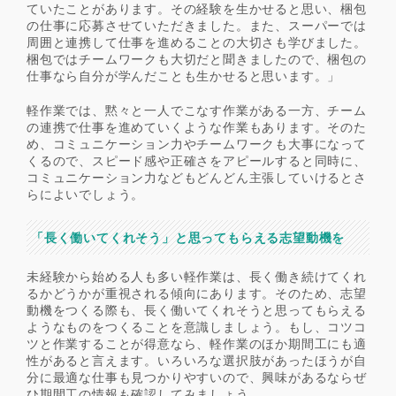
ていたことがあります。その経験を生かせると思い、梱包
の仕事に応募させていただきました。また、スーパーでは
周囲と連携して仕事を進めることの大切さも学びました。
梱包ではチームワークも大切だと聞きましたので、梱包の
仕事なら自分が学んだことも生かせると思います。」
軽作業では、黙々と一人でこなす作業がある一方、チーム
の連携で仕事を進めていくような作業もあります。そのた
め、コミュニケーション力やチームワークも大事になって
くるので、スピード感や正確さをアピールすると同時に、
コミュニケーション力などもどんどん主張していけるとさ
らによいでしょう。
「長く働いてくれそう」と思ってもらえる志望動機を
未経験から始める人も多い軽作業は、長く働き続けてくれ
るかどうかが重視される傾向にあります。そのため、志望
動機をつくる際も、長く働いてくれそうと思ってもらえる
ようなものをつくることを意識しましょう。もし、コツコ
ツと作業することが得意なら、軽作業のほか期間工にも適
性があると言えます。いろいろな選択肢があったほうが自
分に最適な仕事も見つかりやすいので、興味があるならぜ
ひ期間工の情報も確認してみましょう。