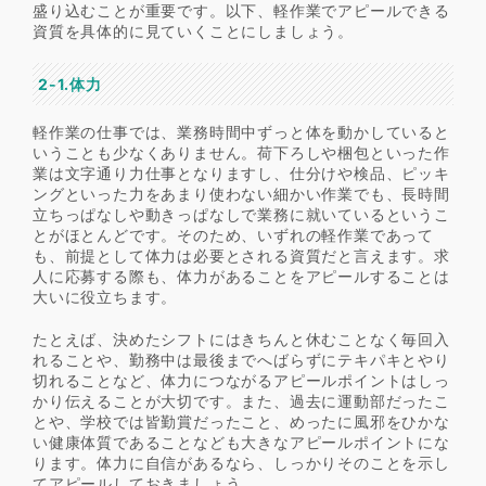
盛り込むことが重要です。以下、軽作業でアピールできる
資質を具体的に見ていくことにしましょう。
2-1.体力
軽作業の仕事では、業務時間中ずっと体を動かしていると
いうことも少なくありません。荷下ろしや梱包といった作
業は文字通り力仕事となりますし、仕分けや検品、ピッキ
ングといった力をあまり使わない細かい作業でも、長時間
立ちっぱなしや動きっぱなしで業務に就いているというこ
とがほとんどです。そのため、いずれの軽作業であって
も、前提として体力は必要とされる資質だと言えます。求
人に応募する際も、体力があることをアピールすることは
大いに役立ちます。
たとえば、決めたシフトにはきちんと休むことなく毎回入
れることや、勤務中は最後までへばらずにテキパキとやり
切れることなど、体力につながるアピールポイントはしっ
かり伝えることが大切です。また、過去に運動部だったこ
とや、学校では皆勤賞だったこと、めったに風邪をひかな
い健康体質であることなども大きなアピールポイントにな
ります。体力に自信があるなら、しっかりそのことを示し
てアピールしておきましょう。