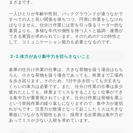
まざまです。
一人ひとりが年齢や性別、バックグラウンドが違うなかで
すべての人と良い関係を保ちつつ、円滑に作業をしなけれ
ばなりません。仕分け作業には皆を引っ張るリーダー的な
素質よりも、多様な年代や個性を持つ人々と協調・連携が
できる素質が求められています。そのための1つの特性と
して、コミュニケーション能力も必要となるのです。
2-2.体力があり集中力を切らさないこと
倉庫の仕分け作業の仕事は、大きな荷物を扱う場合はもち
ろん、小さな荷物を扱う場合であっても、終業まで工場内
を歩き回ります。そのため、1日中歩き回っても大丈夫な
くらいの体力は必要です。また、仕分け作業の仕事は多少
疲れたとしても、終業までミスをすることなく仕事ができ
る集中力が重要視されています。仕分け作業は荷物を運ぶ
という単純作業の繰り返しになりますので、集中力が途切
れがちです。注意力が散漫となって起こしたミスは大きな
事故につながる可能性もあり、採用する企業側は集中力が
あってミスが少ない人材を求めています。