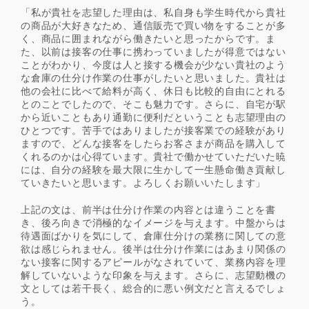
「私が貴社を志望した理由は、私自身も学生時代から貴社
の商品が大好きなため、通信販売で買い物をすることが多
く、商品に囲まれながら働きたいと思ったからです。ま
た、以前は接客の仕事に携わっていましたが得意ではない
ことがわかり、今度は人と接する機会が少ない貴社のよう
な倉庫の仕分け作業の仕事がしたいと思いました。貴社は
他の会社に比べて給料が高く、休日も比較的自由にとれる
とのことでしたので、そこも魅力です。さらに、自宅が駅
から近いこともあり通勤に便利だということも志望理由の
ひとつです。苦手ではありましたが接客業での経験があり
ますので、どんな接客をしたらお客さまが商品を購入して
くれるのかは心得ています。貴社で働かせていただいた暁
には、自分の経験を最大限に生かして一生懸命働き貢献し
ていきたいと思います。よろしくお願いいたします」
上記の文は、前半は仕分け作業の内容とは違うことを書
き、後ろ向きで消極的なイメージを与えます。中盤からは
待遇面ばかりを気にして、倉庫仕分けの業務に関しての意
欲は感じられません。後半は仕分け作業にはあまり関係の
ない接客に関するアピールがなされていて、業務内容を理
解していないような印象を与えます。さらに、志望動機の
文としては若干長く、総合的に悪い例文だと言えるでしょ
う。