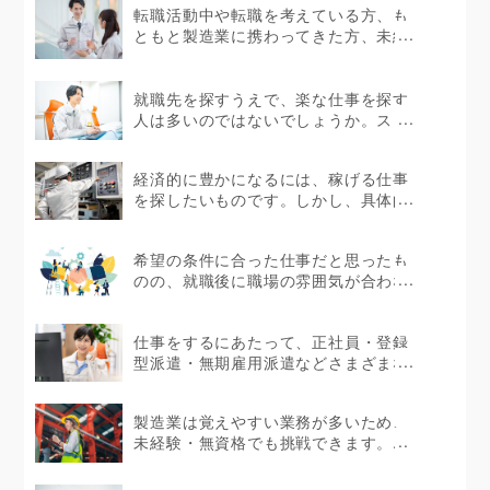
転職活動中や転職を考えている方、も
ともと製造業に携わってきた方、未経
験者であっても製造...
就職先を探すうえで、楽な仕事を探す
人は多いのではないでしょうか。スト
レスを感じない環境で...
経済的に豊かになるには、稼げる仕事
を探したいものです。しかし、具体的
にどのような仕事が...
希望の条件に合った仕事だと思ったも
のの、就職後に職場の雰囲気が合わな
かったというケース...
仕事をするにあたって、正社員・登録
型派遣・無期雇用派遣などさまざまな
働き方があります。...
製造業は覚えやすい業務が多いため、
未経験・無資格でも挑戦できます。...