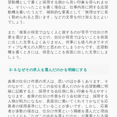
望動機として書くと採用する側から良い印象を得られませ
ん。そういったことを書く場合は、仕事内容に関する志望
動機を書いたうえで、補助的な要素として「無理せずに長
く勤められると思います」などの文章を付け加えるとよい
でしょう。
また「接客が得意ではなく人と接するのが苦手で仕分け作
業を選びました」などの、自分が得意ではないことを前面
に出した文章もよくありません。何事にも後ろ向きでネガ
ティブな考えの人間だと思われてしまうからです。志望動
機を書くときには、得意なことを前面に出した文章にしま
しょう。
3-3.なぜその求人を選んだのかを明確にする
倉庫の仕分け作業の求人は、思いのほか多くあります。そ
のなかで、どうしてこの会社を選んだのかを志望動機に明
確に記載すると、採用する会社側に良い印象を与えやすく
なります。倉庫の仕分け作業を行う会社側では、採用する
人物が戦力になるか、真面目に働いてくれそうかなどを応
募者の採用基準にしていることが多いです。しかし、応募
者が多数の場合は、仕分け作業という職種を選んだと理由
いうよりも「なぜこの会社を選んだのか」が重要となる場