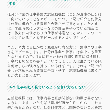
する
仕分け作業の仕事募集の志望動機には自分が倉庫の仕分け
に向いていることをアピールしつつ、上記で紹介した仕分
け作業に求められる資質と合致させて書きます。たとえ
ば、学生時代にラグビーなどの部活をやっていた場合に
は、体力に自信があり力仕事が得意なことやチームワーク
に長けていることをアピールするとよいでしょう。
また、体力に自信がなく勉強が得意な方は、集中力や丁寧
さをアピールします。仕分け作業の仕事には集中力も重要
となりますので、1日に行った勉強時間や物事に取り組む
丁寧な姿勢などを書くとよいでしょう。人は生きている限
り何かしらの強みを持っているはずです。それを上記で紹
介した求められる資質に合致させて、志望動機欄に書くこ
とが大切と言えます。
3-2.仕事を軽く見ているような言い方をしない
志望動機欄には、仕事内容と直接関係ない動機は書かない
ようにします。たとえば「職場が家から近いから」「社員
寮があるため」など、仕分け作業とは関係のないことを志