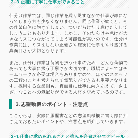
2-3.正確に丁寧に仕事ができること
仕分け作業では、同じ作業を繰り返すなかで仕事が雑にな
ってしまう方も少なくなりません。同じ作業が続くと、そ
の作業自体に飽きてしまい、ついだらけたり怠けたりして
しまうこともありえます。しかし、そのだらけや怠けが大
きなミスにつながってしまう可能性が高いのです。仕分け
作業には、ミスをしない正確さや確実に仕事をやり遂げる
真面目さが大切となります。
また、仕分け作業は荷物を扱う仕事のため、どんな荷物で
あっても大事に扱う丁寧さが大切です。職場によってはチ
ームワークが必要は場合もありますので、ほかのスタッフ
の工程のことも考えられて気配りができるも重要となりま
す。採用する企業側も、真面目に仕事に向きあえて、さま
ざまなことへの気配りができる人材を求めているのです。
3.志望動機のポイント・注意点
ここからは、実際に履歴書などの志望動機欄に書く際に押
さえておきたいポイントや、注意点を紹介していきます。
3-1.仕事に求められることと強みを合致させてアピール