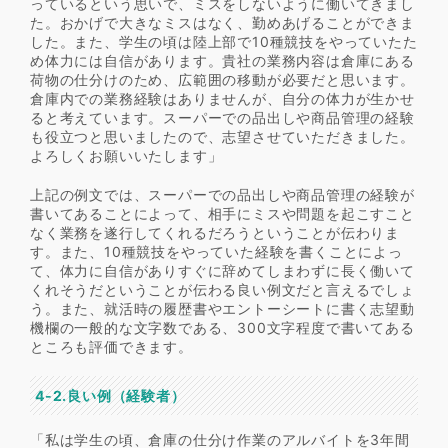
っているという思いで、ミスをしないように働いてきまし
た。おかげで大きなミスはなく、勤めあげることができま
した。また、学生の頃は陸上部で10種競技をやっていたた
め体力には自信があります。貴社の業務内容は倉庫にある
荷物の仕分けのため、広範囲の移動が必要だと思います。
倉庫内での業務経験はありませんが、自分の体力が生かせ
ると考えています。スーパーでの品出しや商品管理の経験
も役立つと思いましたので、志望させていただきました。
よろしくお願いいたします」
上記の例文では、スーパーでの品出しや商品管理の経験が
書いてあることによって、相手にミスや問題を起こすこと
なく業務を遂行してくれるだろうということが伝わりま
す。また、10種競技をやっていた経験を書くことによっ
て、体力に自信がありすぐに辞めてしまわずに長く働いて
くれそうだということが伝わる良い例文だと言えるでしょ
う。また、就活時の履歴書やエントーシートに書く志望動
機欄の一般的な文字数である、300文字程度で書いてある
ところも評価できます。
4-2.良い例（経験者）
「私は学生の頃、倉庫の仕分け作業のアルバイトを3年間