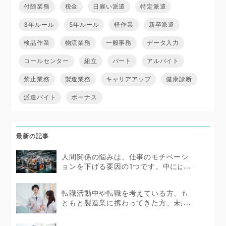
付随業務
税金
日雇い派遣
特定派遣
3年ルール
5年ルール
軽作業
新卒派遣
検品作業
物流業務
一般事務
データ入力
コールセンター
組立
パート
アルバイト
禁止業務
製造業務
キャリアアップ
健康診断
派遣バイト
ボーナス
最新の記事
人間関係の悩みは、仕事のモチベーシ
ョンを下げる要因の1つです。中にはス
トレスを抱えて体...
転職活動中や転職を考えている方、も
ともと製造業に携わってきた方、未経
験者であっても製造...