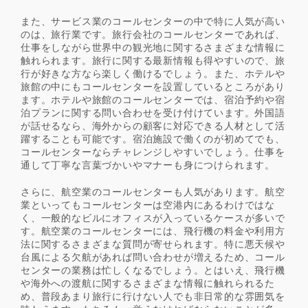
また、サービス業のコールセンターの中で特に人気が高い
のは、旅行業です。旅行会社のコールセンターであれば、
仕事をしながら世界中の観光地に関するさまざまな情報に
触れられます。旅行に関する最新情報も得やすいので、旅
行が好きな方なら楽しく働けるでしょう。また、ホテルや
旅館の中にもコールセンターを設置しているところがあり
ます。ホテルや旅館のコールセンターでは、宿泊予約や宿
泊プランに関する問い合わせを受け付けています。外国語
が話せるなら、海外からの顧客に対応できる人材として活
躍することも可能です。宿泊施設で働くのが初めてでも、
コールセンターならチャレンジしやすいでしょう。仕事を
通して丁寧な言葉づかいやマナーも身につけられます。
さらに、航空業のコールセンターも人気があります。航空
業といってもコールセンターは空港内にあるわけではな
く、一般的なビルにオフィスが入っているケースが多いで
す。航空業のコールセンターには、飛行機の料金や利用方
法に関するさまざまな質問が寄せられます。特に悪天候や
台風による欠航があれば問い合わせが増えるため、コール
センターの業務は忙しくなるでしょう。とはいえ、飛行機
や海外への渡航に関するさまざまな情報に触れられるた
め、普段あまり旅行に行けない人でも非日常的な雰囲気を