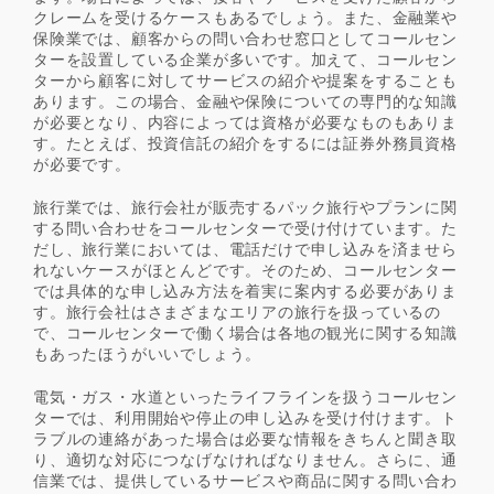
クレームを受けるケースもあるでしょう。また、金融業や
保険業では、顧客からの問い合わせ窓口としてコールセン
ターを設置している企業が多いです。加えて、コールセン
ターから顧客に対してサービスの紹介や提案をすることも
あります。この場合、金融や保険についての専門的な知識
が必要となり、内容によっては資格が必要なものもありま
す。たとえば、投資信託の紹介をするには証券外務員資格
が必要です。
旅行業では、旅行会社が販売するパック旅行やプランに関
する問い合わせをコールセンターで受け付けています。た
だし、旅行業においては、電話だけで申し込みを済ませら
れないケースがほとんどです。そのため、コールセンター
では具体的な申し込み方法を着実に案内する必要がありま
す。旅行会社はさまざまなエリアの旅行を扱っているの
で、コールセンターで働く場合は各地の観光に関する知識
もあったほうがいいでしょう。
電気・ガス・水道といったライフラインを扱うコールセン
ターでは、利用開始や停止の申し込みを受け付けます。ト
ラブルの連絡があった場合は必要な情報をきちんと聞き取
り、適切な対応につなげなければなりません。さらに、通
信業では、提供しているサービスや商品に関する問い合わ