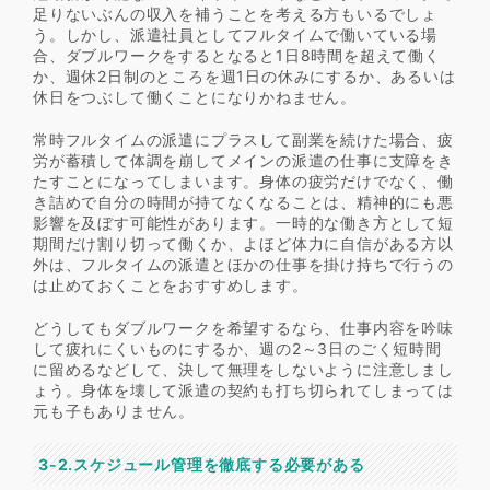
足りないぶんの収入を補うことを考える方もいるでしょ
う。しかし、派遣社員としてフルタイムで働いている場
合、ダブルワークをするとなると1日8時間を超えて働く
か、週休2日制のところを週1日の休みにするか、あるいは
休日をつぶして働くことになりかねません。
常時フルタイムの派遣にプラスして副業を続けた場合、疲
労が蓄積して体調を崩してメインの派遣の仕事に支障をき
たすことになってしまいます。身体の疲労だけでなく、働
き詰めで自分の時間が持てなくなることは、精神的にも悪
影響を及ぼす可能性があります。一時的な働き方として短
期間だけ割り切って働くか、よほど体力に自信がある方以
外は、フルタイムの派遣とほかの仕事を掛け持ちで行うの
は止めておくことをおすすめします。
どうしてもダブルワークを希望するなら、仕事内容を吟味
して疲れにくいものにするか、週の2～3日のごく短時間
に留めるなどして、決して無理をしないように注意しまし
ょう。身体を壊して派遣の契約も打ち切られてしまっては
元も子もありません。
3-2.スケジュール管理を徹底する必要がある