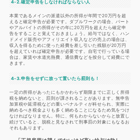
4-2.確定申告をしなければならない人
本業であるメインの派遣以外の所得が年間で20万円を超
えると確定申告が必要です。ダブルワークの場合、パート
やアルバイトの所得がその年に20万円を超えたら確定申
告をすることと覚えておきましょう。給与ではなく、ハン
ドメイド販売やアフィリエイト収入などの売上の場合は、
収入を得るために使った経費を差し引いた残額が20万円
を超えていれば確定申告が必要です。自宅で行っている場
合は、家賃や水道光熱費、通信費などを按分して経費にで
きます。
4-3.申告をせずに放って置いたら罰則も！
一定の所得があったにもかかわらず期限までに正しく所得
税を納めないと、罰則が課されることがあります。無申告
加算税や延滞税などの重いペナルティが科せられ、実際に
納めるべき税金よりも多く納めることになるため気をつけ
なければなりません。特に、何もわからないからと放置し
続けていると、脱税と見なされて刑事罰の対象にもなるお
それもあります。