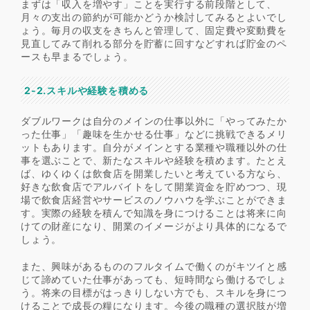
まずは「収入を増やす」ことを実行する前段階として、
月々の支出の節約が可能かどうか検討してみるとよいでし
ょう。毎月の収支をきちんと管理して、固定費や変動費を
見直してみて削れる部分を貯蓄に回すなどすれば貯金のペ
ースも早まるでしょう。
2-2.スキルや経験を積める
ダブルワークは自分のメインの仕事以外に「やってみたか
った仕事」「趣味を生かせる仕事」などに挑戦できるメリ
ットもあります。自分がメインとする業種や職種以外の仕
事を選ぶことで、新たなスキルや経験を積めます。たとえ
ば、ゆくゆくは飲食店を開業したいと考えている方なら、
好きな飲食店でアルバイトをして開業資金を貯めつつ、現
場で飲食店経営やサービスのノウハウを学ぶことができま
す。実際の経験を積んで知識を身につけることは将来に向
けての財産になり、開業のイメージがより具体的になるで
しょう。
また、興味があるもののフルタイムで働くのがキツイと感
じて諦めていた仕事があっても、短時間なら働けるでしょ
う。将来の目標がはっきりしない方でも、スキルを身につ
けることで成長の糧になります。今後の職種の選択肢が増