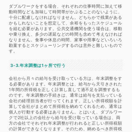
ダブルワークをする場合、それぞれの仕事時間に加えて移
動時間なども加味して時間帯がかぶることのないように、
十分に配慮しなければなりません。どちらかで残業がある
かもしれないことを想定して、余裕をもったスケジュール
を組む必要があります。公共交通機関を使う場合は、移動
や乗り換え、多少の遅延などの時間も含めて考えなければ
なりません。食事や休息の時間、家事や用事などいろいろ
勘案するとスケジューリングするのは意外と難しいもので
す。
3-3.年末調整は1ヶ所で行う
会社から月々の給与を受け取っている方は、年末調整をす
る必要があります。年末調整とは、給与から天引きされた
1年間の所得税を正しく計算し直して過不足を調整するも
のです。年末調整の手続きは、通常は給与を支払っている
会社の経理担当者が行ってくれます。正しい所得税額を計
算して会社がまとめて所得税を納めてくれるため、通常は
個人が行動する必要はありません。とはいえ、ダブルワー
クで2社以上の会社から給与を受け取っている場合は、両
方の会社でそれぞれ年末調整が行われると正しい所得税額
の計算ができなくなります。そのため、納めるべき所得税