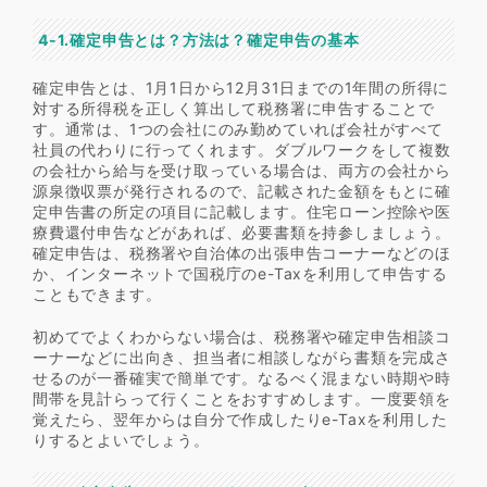
4-1.確定申告とは？方法は？確定申告の基本
確定申告とは、1月1日から12月31日までの1年間の所得に
対する所得税を正しく算出して税務署に申告することで
す。通常は、1つの会社にのみ勤めていれば会社がすべて
社員の代わりに行ってくれます。ダブルワークをして複数
の会社から給与を受け取っている場合は、両方の会社から
源泉徴収票が発行されるので、記載された金額をもとに確
定申告書の所定の項目に記載します。住宅ローン控除や医
療費還付申告などがあれば、必要書類を持参しましょう。
確定申告は、税務署や自治体の出張申告コーナーなどのほ
か、インターネットで国税庁のe-Taxを利用して申告する
こともできます。
初めてでよくわからない場合は、税務署や確定申告相談コ
ーナーなどに出向き、担当者に相談しながら書類を完成さ
せるのが一番確実で簡単です。なるべく混まない時期や時
間帯を見計らって行くことをおすすめします。一度要領を
覚えたら、翌年からは自分で作成したりe-Taxを利用した
りするとよいでしょう。