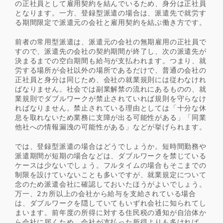
の正社員として雇用契約を結んでいるため、身分は正社員
となります。一方、登録型派遣の場合は、派遣先で就労す
る期間限定で派遣元の会社と雇用契約を結ぶ働き方です。
前者の常用型派遣は、派遣元の会社の無期雇用の正社員で
すので、派遣先の会社の契約期間が終了し、次の派遣先が
決まるまでの空白期間も給与が支払われます。つまり、就
労する場所が会社以外の場所であるだけで、普通の会社の
正社員と身分は同じため、会社の就業規則には従わなけれ
ばなりません。社会では副業解禁の流れにあるものの、就
業規則でダブルワークが禁止されていれば規則を守らなけ
ればなりません。禁止されている理由としては「十分な休
息を取れないため業務に支障が出る可能性がある」「同業
他社への情報漏洩の可能性がある」などが挙げられます。
では、登録型派遣の場合はどうでしょうか。短時間勤務や
派遣期間が短期の場合などは、ダブルワークを禁じている
ケースは少ないでしょう。フルタイムの場合もそこまでの
制限を設けていないことも多いですが、就業規定について
念のため派遣会社に確認しておいたほうがよいでしょう。
万一、2カ所以上の会社から給与を支給されている場合
は、ダブルワークを隠していてもいずれ会社に知られてし
まいます。前年度の所得に対する住民税の通知が自治体か
ら会社に届くため、会社が支払った所得よりも多ければ