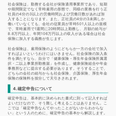
社会保険は、勤務する会社が保険適用事業所であり、短期
や期間限定でなく常時雇用の形態で、同様の業務を行う正
社員の4分の3以上の労働時間および労働日数があれば加
入することになります。また、正社員の4分の3未満しか
働いていなくても、会社の従業員が常時501人以上の規模
で、常時雇用で1週間に20時間以上勤務し、月額の給与が
8.8万円以上、年間106万円以上の収入がある場合は社会
保険に加入する義務が生じます。
社会保険は、雇用保険のようにどちらか一方の会社で加入
すればよいというわけにはいきません。社会保険の加入条
件を満たすなら、自分で「健康保険・厚生年金保険所属選
択・二以上事業所勤務届」を作成し、健康保険組合や年金
事務所などに提出する必要があります。そうすることで、
どちらの会社の給与からも社会保険、介護保険、厚生年金
保険の保険料を按分して天引きされます。
4.確定申告について
確定申告は、基本的に決められた書式に則って記入すれば
よいだけなので、そう難しく考えることはありません。こ
こでは「確定申告なんてやったことがないからわからな
い」という人のために、確定申告の基本から解説します。