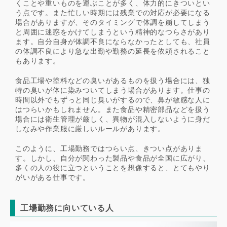
くことや重いものを運ぶことが多く、体力的にきついとい
う点です。また忙しい時期には残業での対応が必要になる
場合がありますが、そのタイミングで体調を崩してしまう
と周囲に迷惑をかけてしまうという精神的なつらさがあり
ます。自分自身が体調不良にならなかったとしても、社員
の体調不良により急な出勤や勤務の延長を依頼されること
もあります。
食品工場や塗料などの臭いがあるものを扱う場合には、独
特の臭いが体に染みついてしまう場合があります。仕事の
時間以外でもずっと同じ臭いがするので、鼻が敏感な人に
はつらいかもしれません。また食品や精密部品などを扱う
場合には衛生管理が厳しく、異物が混入しないように身だ
しなみや作業服に厳しいルールがあります。
このように、工場勤務ではつらい点、きつい点がありま
す。しかし、自分が関わった製品や食品が全国に広がり、
多くの人の役に立つということを想像すると、とてもやり
がいがある仕事です。
工場勤務に向いている人