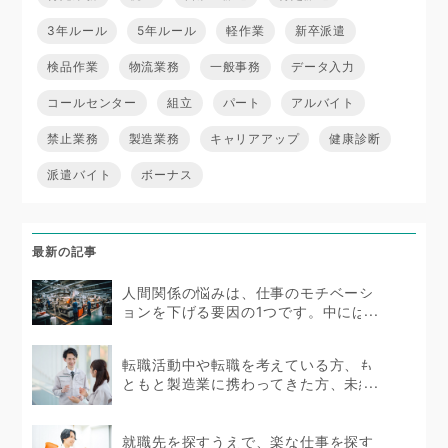
3年ルール
5年ルール
軽作業
新卒派遣
検品作業
物流業務
一般事務
データ入力
コールセンター
組立
パート
アルバイト
禁止業務
製造業務
キャリアアップ
健康診断
派遣バイト
ボーナス
最新の記事
人間関係の悩みは、仕事のモチベーシ
ョンを下げる要因の1つです。中にはス
トレスを抱えて体...
転職活動中や転職を考えている方、も
ともと製造業に携わってきた方、未経
験者であっても製造...
就職先を探すうえで、楽な仕事を探す