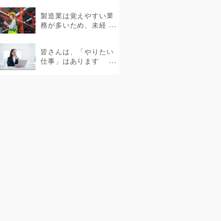
さまざまな働き方があ
製造業は覚えやすい業
ります。...
務が多いため、未経
験・無資格でも挑戦で
きます。...
皆さんは、「やりたい
仕事」はあります
か？...