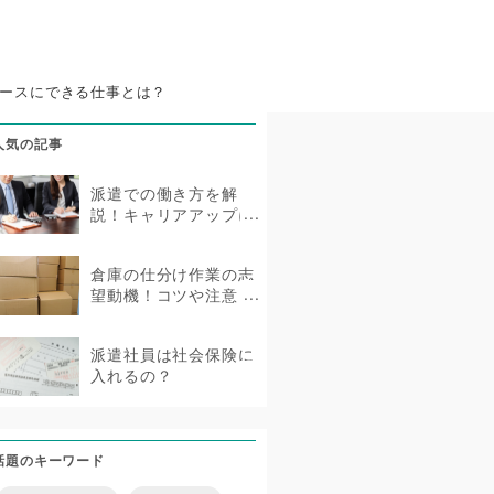
ースにできる仕事とは？
人気の記事
派遣での働き方を解
説！キャリアアップに
もつながる派遣社員と
は？
倉庫の仕分け作業の志
望動機！コツや注意
点・アピールできるこ
となどを紹介
派遣社員は社会保険に
入れるの？
話題のキーワード