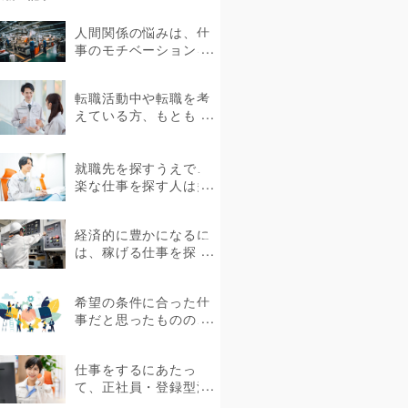
人間関係の悩みは、仕
事のモチベーションを
下げる要因の1つです。
中にはストレスを抱え
転職活動中や転職を考
て体...
えている方、もともと
製造業に携わってきた
方、未経験者であって
も製造...
就職先を探すうえで、
楽な仕事を探す人は多
いのではないでしょう
か。ストレスを感じな
経済的に豊かになるに
い環境で...
は、稼げる仕事を探し
たいものです。しか
し、具体的にどのよう
希望の条件に合った仕
な仕事が...
事だと思ったものの、
就職後に職場の雰囲気
が合わなかったという
仕事をするにあたっ
ケース...
て、正社員・登録型派
遣・無期雇用派遣など