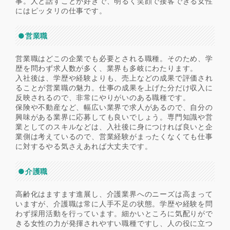
事。人と話すことが好きで、明るく笑顔で接客できる女性
にはピッタリの仕事です。
●営業職
営業職はどこの企業でも必要とされる職種。そのため、学
歴を問わず求人数が多く、業界も多岐にわたります。
入社後は、学歴や経験よりも、売上などの成果で評価され
ることが営業職の魅力。仕事の成果を上げた分だけ収入に
反映されるので、非常にやりがいのある職種です。
保険や不動産など、幅広い業界で求人があるので、自分の
興味がある業界に応募しても良いでしょう。専門知識や営
業としてのスキルなどは、入社後に身につければ良いと企
業側は考えているので、営業経験がまったくなくても仕事
に対するやる気さえあれば大丈夫です。
●介護職
高齢化はますます進展し、介護業界へのニーズは高まって
いますが、介護職は常に人手不足の状態。学歴や経験を問
わず採用活動を行っています。細かいところに気配りがで
きる女性の力が発揮されやすい職種ですし、人の役に立つ