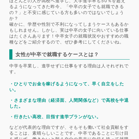
ほとんどの人が高校へ進学し、大学進学率も50％を超え
るようになってきた昨今、「中卒の女子でも就職できる
の？」と不安に感じている方も多いのではないでしょう
か？
確かに、学歴や性別で不利になってしまうケースもあるか
もしれません。しかし、実は中卒の女子に向いている仕事
はたくさんあります！中卒女子の就職状況やおすすめの職
種などをご紹介するので、ぜひ参考にしてくださいね。
女性が中卒で就職するケースとは？
中学を卒業し、進学せずに仕事をする理由は人それぞれで
す。
・ひとりでお金を稼げるようになって、早く自立をした
い。
・さまざまな理由（経済面、人間関係など）で高校を中退
した。
・行きたい高校、目指す進学プランがない。
などが代表的な理由ですが、そもそも働いて社会貢献をす
ることは、素晴らしいことです。中卒であることに引け目
を感じず、働きたいと願う自分の意志に自信を持って就職