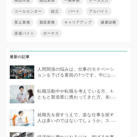
検品作業
物流業務
一般事務
データ入力
コールセンター
組立
パート
アルバイト
禁止業務
製造業務
キャリアアップ
健康診断
派遣バイト
ボーナス
最新の記事
人間関係の悩みは、仕事のモチベーシ
ョンを下げる要因の1つです。中にはス
トレスを抱えて体...
転職活動中や転職を考えている方、も
ともと製造業に携わってきた方、未経
験者であっても製造...
就職先を探すうえで、楽な仕事を探す
人は多いのではないでしょうか。スト
レスを感じない環境で...
経済的に豊かになるには、稼げる仕事