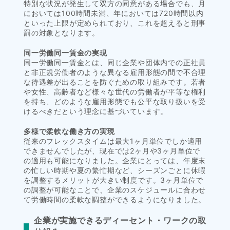
特別な状況が発生して双方の同意がある場合でも、月
においては100時間未満、年においては720時間以内
といった上限が定められており、これを超えると刑事
罰の対象となります。
同一労働同一賃金の実現
同一労働同一賃金とは、同じ企業や団体内での正社員
と非正規労働者のような異なる雇用形態の間で不合理
な待遇差が出ることを防ぐための取り組みです。若者
や女性、高齢者など様々な世代の労働者が平等な権利
を持ち、どのような雇用形態でも公平な取り扱いを受
けるべきだという理念に基づいています。
多様で柔軟な働き方の実現
従来のフレックスタイムは最大1ヶ月単位でしか適用
できませんでしたが、現在では2ヶ月や3ヶ月単位で
の適用も可能になりました。企業にとっては、年度末
の忙しい時期や夏の繁忙期など、シーズンごとに休暇
を調整するメリットが大きい制度です。3ヶ月単位で
の調整が可能なことで、企業のスケジュールに合わせ
て労働時間の柔軟な調整ができるようになりました。
企業が実施できるディーセント・ワークの取