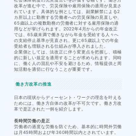
改革が進む中で、労災保険や雇用保険の適用が見直さ
れています。具体的な例としては、副業解禁による2
カ所以上に勤務する労働者への労災保険の見直しや、
65歳以上の複数勤務の労働者に対する雇用保険の適
用などが挙げられます。2022年4月からの年金改正
では、65歳未満で働きながら年金を受給する人々へ
の支給停止基準が見直され、更に65歳以上での年金
受給者も増額される仕組みが導入されました。
企業側としては、法改正に伴う変更点を把握し、積極
的に新しい規定を適用することが求められます。同時
に、働く人の混乱や不安を避けるため、情報提供と周
知活動を適切に行なうことが重要です。
働き方改革の推進
日本の現状からディーセント・ワークの理念を叶える
ためには、働き方自体の改革が不可欠です。働き方改
革で是正された一例を紹介します。
長時間労働の是正
労働者の過度な労働を防ぐため、基本的に時間外労働
は月45時間および年360時間以内とされています。