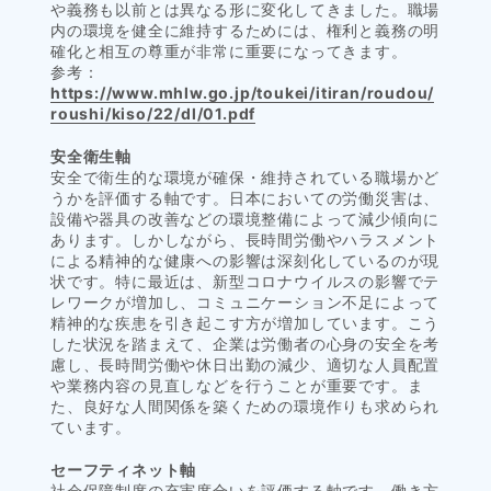
や義務も以前とは異なる形に変化してきました。職場
内の環境を健全に維持するためには、権利と義務の明
確化と相互の尊重が非常に重要になってきます。
参考：
https://www.mhlw.go.jp/toukei/itiran/roudou/
roushi/kiso/22/dl/01.pdf
安全衛生軸
安全で衛生的な環境が確保・維持されている職場かど
うかを評価する軸です。日本においての労働災害は、
設備や器具の改善などの環境整備によって減少傾向に
あります。しかしながら、長時間労働やハラスメント
による精神的な健康への影響は深刻化しているのが現
状です。特に最近は、新型コロナウイルスの影響でテ
レワークが増加し、コミュニケーション不足によって
精神的な疾患を引き起こす方が増加しています。こう
した状況を踏まえて、企業は労働者の心身の安全を考
慮し、長時間労働や休日出勤の減少、適切な人員配置
や業務内容の見直しなどを行うことが重要です。ま
た、良好な人間関係を築くための環境作りも求められ
ています。
セーフティネット軸
社会保障制度の充実度合いを評価する軸です。働き方