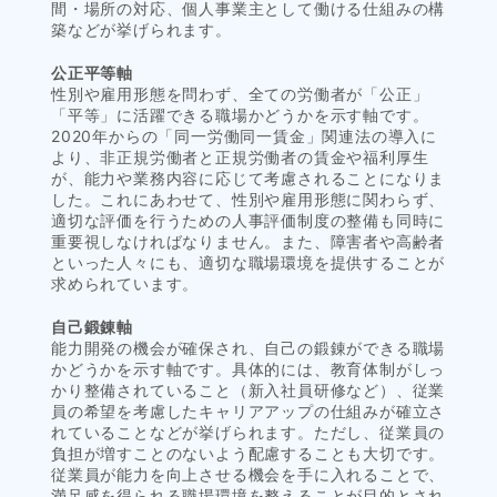
間・場所の対応、個人事業主として働ける仕組みの構
築などが挙げられます。
公正平等軸
性別や雇用形態を問わず、全ての労働者が「公正」
「平等」に活躍できる職場かどうかを示す軸です。
2020年からの「同一労働同一賃金」関連法の導入に
より、非正規労働者と正規労働者の賃金や福利厚生
が、能力や業務内容に応じて考慮されることになりま
した。これにあわせて、性別や雇用形態に関わらず、
適切な評価を行うための人事評価制度の整備も同時に
重要視しなければなりません。また、障害者や高齢者
といった人々にも、適切な職場環境を提供することが
求められています。
自己鍛錬軸
能力開発の機会が確保され、自己の鍛錬ができる職場
かどうかを示す軸です。具体的には、教育体制がしっ
かり整備されていること（新入社員研修など）、従業
員の希望を考慮したキャリアアップの仕組みが確立さ
れていることなどが挙げられます。ただし、従業員の
負担が増すことのないよう配慮することも大切です。
従業員が能力を向上させる機会を手に入れることで、
満足感を得られる職場環境を整えることが目的とされ