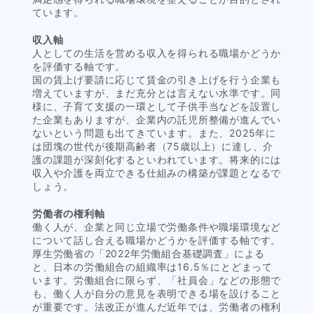
ています。
収入軸
人としての生活を営める収入を得られる職場かどうか
を評価する軸です。
国の賃上げ要請に応じて賃金の引き上げを行う企業も
増えていますが、まだ充分とは言えない水準です。同
様に、子育て支援の一環として子供手当などを設置し
た企業もありますが、企業内の託児所整備が進んでい
ないという問題も出てきています。また、2025年に
は団塊の世代が後期高齢者（75歳以上）に達し、介
護の課題が深刻化するといわれています。将来的には
収入や介護を両立できる仕組みの構築が課題となるで
しょう。
労働者の権利軸
働く人が、企業と同じ立場で労働条件や職場環境など
について話し合える職場かどうかを評価する軸です。
厚生労働省の「2022年労働組合基礎調査」による
と、日本の労働組合の組織率は16.5％にとどまって
います。労働組合に限らず、「社員会」などの形態で
も、働く人が自分の意見を表明できる場を設けること
が重要です。法改正が進んだ近年では、労働者の権利