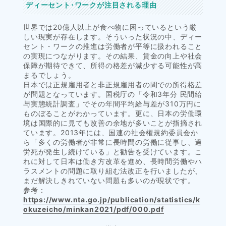
ディーセント･ワークが注目される理由
世界では20億人以上が食べ物に困っているという厳
しい現実が存在します。そういった状況の中、ディー
セント・ワークの推進は労働者が平等に扱われること
の実現につながります。その結果、賃金の向上や社会
保障が期待できて、所得の格差が減少する可能性が高
まるでしょう。
日本では正規雇用者と非正規雇用者の間での所得格差
が問題となっています。国税庁の「令和3年分 民間給
与実態統計調査」でその年間平均給与差が310万円に
ものぼることがわかっています。更に、日本の労働環
境は国際的に見ても改善の余地が多いことが指摘され
ています。2013年には、国連の社会権規約委員会か
ら「多くの労働者が非常に長時間の労働に従事し、過
労死が発生し続けている」と勧告を受けています。こ
れに対して日本は働き方改革を進め、長時間労働やハ
ラスメントの問題に取り組む法改正を行いましたが、
まだ解決しきれていない問題も多いのが現状です。
参考：
https://www.nta.go.jp/publication/statistics/k
okuzeicho/minkan2021/pdf/000.pdf