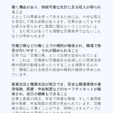
働く機会があり、持続可能な生計に足る収入が得られ
ること
人としての尊厳を持って生きるためには、十分な収入
を安定して得る必要があります。仕事があっても十分
な収入を得られずに貧困に陥るということがないよ
う、また収入があっても過酷な労働条件ではないこと
などが求められます。
労働三権などの働く上での権利が確保され、職場で発
言が行いやすく、それが認められること
日本では「労働三権」という法律が定められていま
す。これは、労働者が労働組合を結成したり団体交渉
権や団体行動権を持ったりすることを保障するもの
で、職場における発言の自由や権利の確保が求められ
ています。
家庭生活と職業生活が両立でき、安全な職場環境や雇
用保険、医療・年金制度などのセーフティネットが確
保され、自己の鍛錬もできること
仕事と家庭の両立、安全で快適な職場、そして雇用保
険や医療、年金制度の充実が求められています。労働
者が安心して働くことができ、同時にスキルアップに
も取り組める環境をつくるためです。