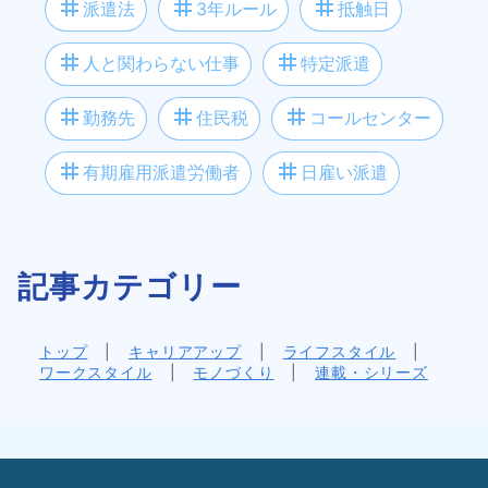
tag
tag
tag
派遣法
3年ルール
抵触日
tag
tag
人と関わらない仕事
特定派遣
tag
tag
tag
勤務先
住民税
コールセンター
tag
tag
有期雇用派遣労働者
日雇い派遣
記事カテゴリー
トップ
|
キャリアアップ
|
ライフスタイル
|
ワークスタイル
|
モノづくり
|
連載・シリーズ