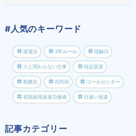
#人気のキーワード
tag
tag
tag
派遣法
3年ルール
抵触日
tag
tag
人と関わらない仕事
特定派遣
tag
tag
tag
勤務先
住民税
コールセンター
tag
tag
有期雇用派遣労働者
日雇い派遣
記事カテゴリー