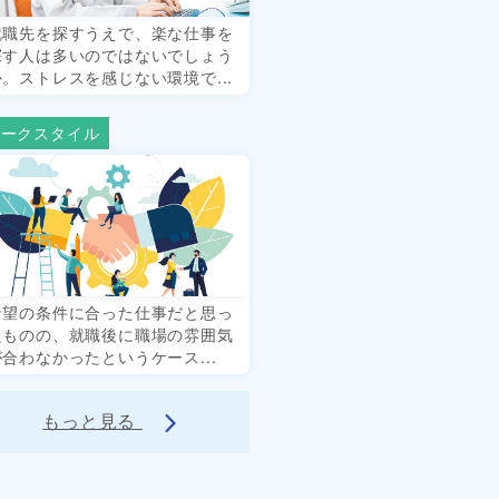
就職先を探すうえで、楽な仕事を
探す人は多いのではないでしょう
か。ストレスを感じない環境で...
ワークスタイル
希望の条件に合った仕事だと思っ
たものの、就職後に職場の雰囲気
が合わなかったというケース...
もっと見る
arrow_forward_ios