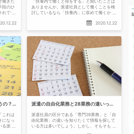
け働きた
「扶養内で働くと得をする」と聞いたことは
手段のひ
ありませんか。派遣社員として働くことを検
されてい
討しているなら「扶養内」に収めて働くかど
で物件を
うかは損得にかかわる大事なポイントです。
20.12.22
2020.12.22
派遣社員は住民税を自分で支払うの？確定申告は？派遣社員と納税について
派遣の自由化業務と28業務の違いって？実はこの区別は廃止されている！
「これは
派遣社員の区分である「専門28業務」と「自
きになっ
由化業務」の違いを知りたくて情報を探して
いる派遣
いる方は多いでしょう。しかし、そもそもこ
派遣社員
の区分は廃止されており、派遣社員はまった