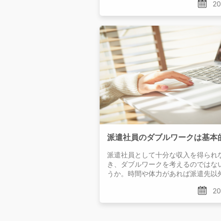
20
の場合、所得税は会社が納付します
税は自分で納付しなければならない
いため注意が必要です。
派遣社員として十分な収入を得られ
き、ダブルワークを考えるのではな
うか。時間や体力があれば派遣先以
ことは可能ですし、特に禁じられて
20
ば勤務先に迷惑がかからない範囲で
題はありません。