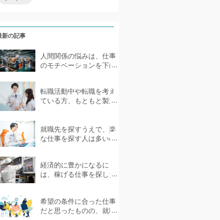
最新の記事
人間関係の悩みは、仕事
のモチベーションを下げ
る要因の1つです。中には
ストレスを抱えて体...
転職活動中や転職を考え
ている方、もともと製造
業に携わってきた方、未
経験者であっても製造...
就職先を探すうえで、楽
な仕事を探す人は多いの
ではないでしょうか。ス
トレスを感じない環境で...
経済的に豊かになるに
は、稼げる仕事を探した
いものです。しかし、具
体的にどのような仕事が...
希望の条件に合った仕事
だと思ったものの、就職
後に職場の雰囲気が合わ