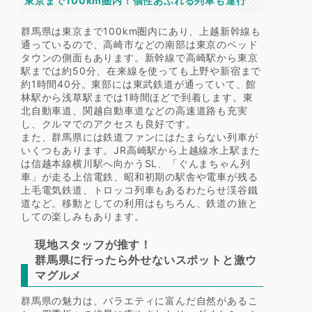
東京まで100km圏内！個性あふれる列車も運行
群馬県は東京まで100km圏内にあり、上越新幹線も
通っているので、高崎市などの南部は東京のベッド
タウンの側面もあります。新幹線で高崎駅から東京
駅までは約50分、在来線を使っても上野や新宿まで
約1時間40分。東部には東武鉄道が通っていて、館
林駅から浅草駅までは1時間ほどで到着します。東
北自動車道、関越自動車道などの高速道路も充実
し、クルマでのアクセスも良好です。
また、群馬県には鉄道ファンにはたまらない列車が
いくつもあります。JR高崎駅から上越線水上駅また
は信越本線横川駅へ向かうSL、「ぐんまちゃん列
車」が走る上信電鉄、昭和初期の駅舎や電車が残る
上毛電気鉄道、トロッコ列車もあるわたらせ渓谷鐵
道など。移動としての利用はもちろん、鉄道の旅と
しての楽しみもあります。
現地スタッフが推す！
群馬県に行ったら外せないスポットと激ウ
マグルメ
群馬県の魅力は、バラエティに富んだ自然があるこ