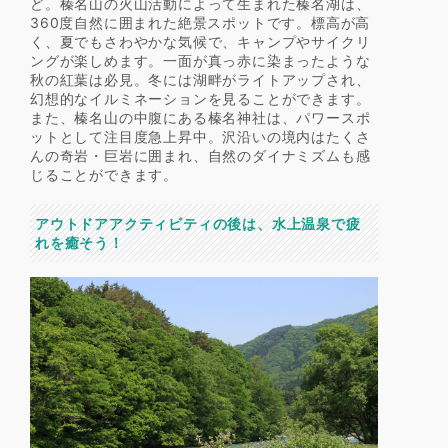
ど。榛名山の火山活動によって生まれた榛名湖は、
360度自然に囲まれた絶景スポットです。標高が高
く、夏でもさわやかな気候で、キャンプやサイクリ
ングが楽しめます。一面が真っ赤に染まったような
秋の紅葉は必見。冬には湖畔がライトアップされ、
幻想的なイルミネーションを見ることができます。
また、榛名山の中腹にある榛名神社は、パワースポ
ットとして注目度急上昇中。沢沿いの境内はたくさ
んの奇岩・巨岩に囲まれ、自然のダイナミズムも感
じることができます。
アウトドアアクティビティの後は、水上温泉で疲
れを癒そう！