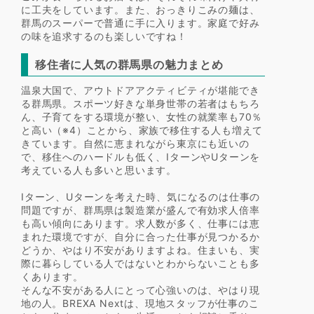
に工夫をしています。また、おっきりこみの麺は、
群馬のスーパーで普通に手に入ります。家庭で好み
の味を追求するのも楽しいですね！
移住者に人気の群馬県の魅力まとめ
温泉大国で、アウトドアアクティビティが堪能でき
る群馬県。スポーツ好きな単身世帯の若者はもちろ
ん、子育てをする環境が整い、女性の就業率も70％
と高い（※4）ことから、家族で移住する人も増えて
きています。自然に恵まれながら東京にも近いの
で、移住へのハードルも低く、IターンやUターンを
考えている人も多いと思います。
Iターン、Uターンを考えた時、気になるのは仕事の
問題ですが、群馬県は製造業が盛んで有効求人倍率
も高い傾向にあります。求人数が多く、仕事には恵
まれた環境ですが、自分に合った仕事が見つかるか
どうか、やはり不安がありますよね。住まいも、実
際に暮らしている人ではないとわからないことも多
くあります。
そんな不安がある人にとって心強いのは、やはり現
地の人。BREXA Nextは、現地スタッフが仕事のこ