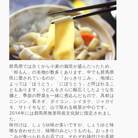
群馬県では古くから小麦の栽培が盛んだったため、
「粉もん」の名物が数多くあります。中でも群馬県
民に愛されているのが、「おっきりこみ」。地域に
よっては「ほうとう」「にぼうとう」と呼ばれるこ
ともあります。うどんをさらに幅広くしたような生
麺と、季節の野菜を一緒に煮込んだもので、具材は
ニンジン、長ネギ、ダイコン、シイタケ、ジャガイ
モ、サトイモなど、山で取れる根菜が中心です。
2014年には群馬県無形民俗文化財に指定されまし
た。
味付けは、しょうゆ味が多いですが、しょうゆと味
噌を合わせたり、味噌のみというものも。おっきり
こみが食べられるお店では、それぞれ味付けや具材