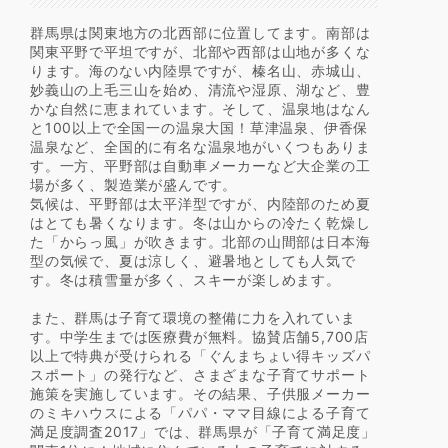
群馬県は関東地方の北西部に位置してます。南部は
関東平野で平坦ですが、北部や西部は山地が多くな
ります。海のない内陸県ですが、榛名山、赤城山、
妙義山の上毛三山を始め、清流や湿原、湖など、豊
かな自然に恵まれています。そして、温泉地はなん
と100以上で全国一の温泉大国！草津温泉、伊香保
温泉など、全国的に有名な温泉地がいくつもありま
す。一方、平野部は自動車メーカーなど大企業の工
場が多く、製造業が盛んです。
気候は、平野部は太平洋型ですが、内陸部のため夏
はとても暑くなります。冬は山からの冷たく乾燥し
た「からっ風」が吹きます。北部の山間部は日本海
型の気候で、夏は涼しく、避暑地としても人気で
す。冬は積雪量が多く、スキーが楽しめます。
また、群馬は子育て環境の整備に力を入れていま
す。中学生までは医療費が無料。協賛店舗5,700店
以上で特典が受けられる「ぐんまちょい得キッズパ
スポート」の発行など、さまざまな子育てサポート
施策を実施しています。その結果、子供服メーカー
のミキハウスによる「パパ・ママ目線による子育て
満足度調査2017」では、群馬県が「子育て満足度」