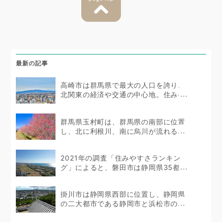
最新の記事
高崎市は群馬県で最大の人口を誇り、
北関東の経済や交通の中心地。住みや
すい...
群馬県玉村町は、群馬県の南部に位置
し、北に利根川、南に烏川が流れる...
2021年の調査「住みやすさランキン
グ」によると、磐田市は静岡県35都市
のうち10位...
掛川市は静岡県西部に位置し、静岡県
の二大都市である静岡市と浜松市の...