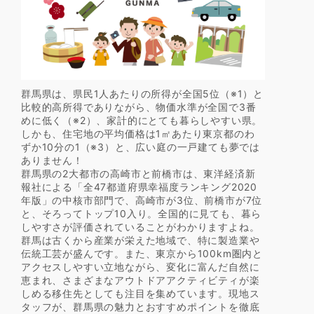
群馬県は、県民1人あたりの所得が全国5位（※1）と
比較的高所得でありながら、物価水準が全国で3番
めに低く（※2）、家計的にとても暮らしやすい県。
しかも、住宅地の平均価格は1㎡あたり東京都のわ
ずか10分の1（※3）と、広い庭の一戸建ても夢では
ありません！
群馬県の2大都市の高崎市と前橋市は、東洋経済新
報社による「全47都道府県幸福度ランキング2020
年版」の中核市部門で、高崎市が3位、前橋市が7位
と、そろってトップ10入り。全国的に見ても、暮ら
しやすさが評価されていることがわかりますよね。
群馬は古くから産業が栄えた地域で、特に製造業や
伝統工芸が盛んです。また、東京から100km圏内と
アクセスしやすい立地ながら、変化に富んだ自然に
恵まれ、さまざまなアウトドアアクティビティが楽
しめる移住先としても注目を集めています。現地ス
タッフが、群馬県の魅力とおすすめポイントを徹底