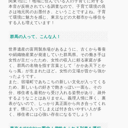
関東1位に！地域に住んでいる人の子育てに対する
本音が反映されている調査なので、子育て環境の良
さは地元民のお墨付き、ということですよね。子育
て環境に魅力を感じ、東京などの大都市から移住を
する人も増えています！
群馬の人って、こんな人！
世界遺産の富岡製糸場があるように、古くから養蚕
や絹織物産業が発達していた群馬県。その働き手は
女性が主だったため、女性の収入に頼る家庭が多
く、群馬の名物を指す言葉として「かかあ天下とか
らっ風」が生まれたほど。女性の立場が昔から強か
ったようです。
また、宿場町であちこちの新しい文化が入ってくる
ため、新しいもの好きで飽きっぽい一面も。その
分、移住者も最初から受け入れる姿勢があり、疎外
するようなことはありません。義理人情に厚く、裏
表がないので、しっかり真正面から向き合ってくれ
ます。懐に入ってしまえば付き合いやすい人が多
く、移住者には心強い存在になるでしょう！