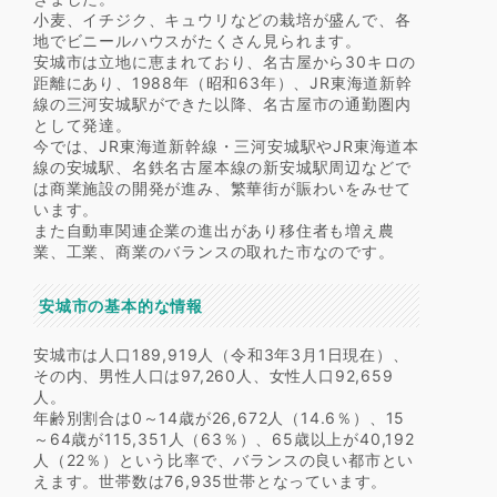
小麦、イチジク、キュウリなどの栽培が盛んで、各
地でビニールハウスがたくさん見られます。
安城市は立地に恵まれており、名古屋から30キロの
距離にあり、1988年（昭和63年）、JR東海道新幹
線の三河安城駅ができた以降、名古屋市の通勤圏内
として発達。
今では、JR東海道新幹線・三河安城駅やJR東海道本
線の安城駅、名鉄名古屋本線の新安城駅周辺などで
は商業施設の開発が進み、繁華街が賑わいをみせて
います。
また自動車関連企業の進出があり移住者も増え農
業、工業、商業のバランスの取れた市なのです。
安城市の基本的な情報
安城市は人口189,919人（令和3年3月1日現在）、
その内、男性人口は97,260人、女性人口92,659
人。
年齢別割合は0～14歳が26,672人（14.6％）、15
～64歳が115,351人（63％）、65歳以上が40,192
人（22％）という比率で、バランスの良い都市とい
えます。世帯数は76,935世帯となっています。