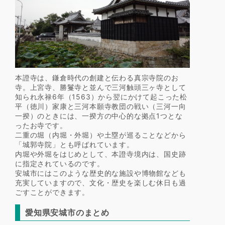
本證寺は、鎌倉時代の創建と伝わる真宗寺院のお
寺。上宮寺、勝鬘寺と並んで三河触頭三ヶ寺として
知られ永禄6年（1563）から翌にかけて起こった松
平（徳川）家康と三河本願寺教団の戦い（三河一向
一揆）のときには、一揆方の中心的な拠点1つとな
ったお寺です。
二重の堀（内堀・外堀）や土塁が巡ることなどから
「城郭寺院」とも呼ばれています。
内堀や外堀をはじめとして、本證寺境内は、国史跡
に指定されているのです。
安城市にはこのような歴史的な施設や博物館なども
充実していますので、文化・歴史を楽しむ休日も過
ごすことができます。
愛知県安城市のまとめ