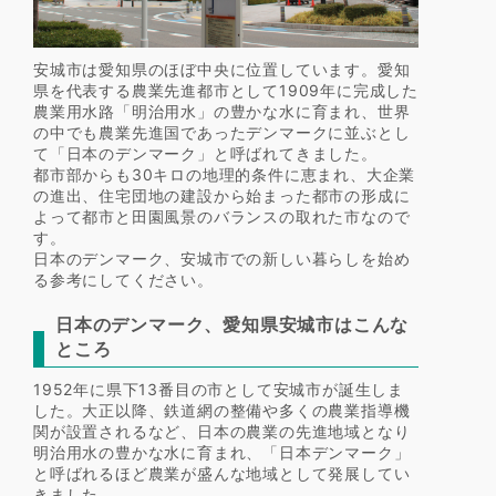
安城市は愛知県のほぼ中央に位置しています。愛知
県を代表する農業先進都市として1909年に完成した
農業用水路「明治用水」の豊かな水に育まれ、世界
の中でも農業先進国であったデンマークに並ぶとし
て「日本のデンマーク」と呼ばれてきました。
都市部からも30キロの地理的条件に恵まれ、大企業
の進出、住宅団地の建設から始まった都市の形成に
よって都市と田園風景のバランスの取れた市なので
す。
日本のデンマーク、安城市での新しい暮らしを始め
る参考にしてください。
日本のデンマーク、愛知県安城市はこんな
ところ
1952年に県下13番目の市として安城市が誕生しま
した。大正以降、鉄道網の整備や多くの農業指導機
関が設置されるなど、日本の農業の先進地域となり
明治用水の豊かな水に育まれ、「日本デンマーク」
と呼ばれるほど農業が盛んな地域として発展してい
きました。