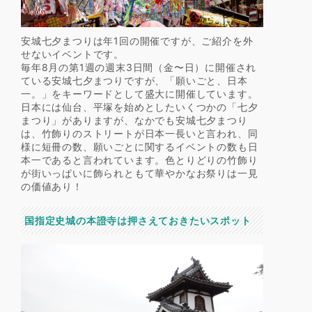
安城七夕まつりは年1回の開催ですが、ご紹介を外
せないイベントです。
毎年8月の第1週の週末3日間（金〜日）に開催され
ている安城七夕まつりですが、「願いごと、日本
一。」をキーワードとして盛大に開催しています。
日本には仙台、平塚を始めとしたいくつかの「七夕
まつり」がありますが、なかでも安城七夕まつり
は、竹飾りのストリートが日本一長いと言われ、同
様に短冊の数、願いごとに関するイベントの数も日
本一であると言われています。色とりどりの竹飾り
が街いっぱいに飾られともて華やかなお祭りは一見
の価値あり！
国指定史城の本證寺は押さえておきたいスポット