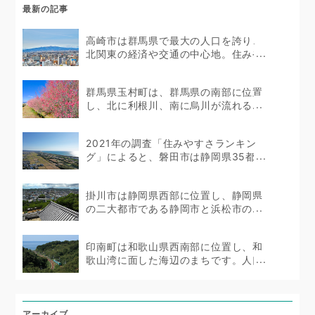
最新の記事
高崎市は群馬県で最大の人口を誇り、
北関東の経済や交通の中心地。住みや
すい...
群馬県玉村町は、群馬県の南部に位置
し、北に利根川、南に烏川が流れる...
2021年の調査「住みやすさランキン
グ」によると、磐田市は静岡県35都市
のうち10位...
掛川市は静岡県西部に位置し、静岡県
の二大都市である静岡市と浜松市の...
印南町は和歌山県西南部に位置し、和
歌山湾に面した海辺のまちです。人口
は...
アーカイブ