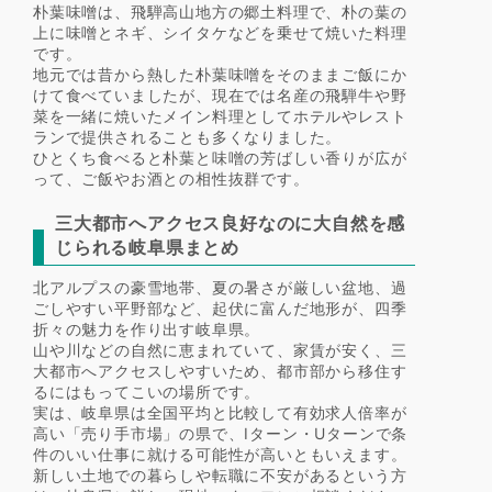
朴葉味噌は、飛騨高山地方の郷土料理で、朴の葉の
上に味噌とネギ、シイタケなどを乗せて焼いた料理
です。
地元では昔から熱した朴葉味噌をそのままご飯にか
けて食べていましたが、現在では名産の飛騨牛や野
菜を一緒に焼いたメイン料理としてホテルやレスト
ランで提供されることも多くなりました。
ひとくち食べると朴葉と味噌の芳ばしい香りが広が
って、ご飯やお酒との相性抜群です。
三大都市へアクセス良好なのに大自然を感
じられる岐阜県まとめ
北アルプスの豪雪地帯、夏の暑さが厳しい盆地、過
ごしやすい平野部など、起伏に富んだ地形が、四季
折々の魅力を作り出す岐阜県。
山や川などの自然に恵まれていて、家賃が安く、三
大都市へアクセスしやすいため、都市部から移住す
るにはもってこいの場所です。
実は、岐阜県は全国平均と比較して有効求人倍率が
高い「売り手市場」の県で、Iターン・Uターンで条
件のいい仕事に就ける可能性が高いともいえます。
新しい土地での暮らしや転職に不安があるという方