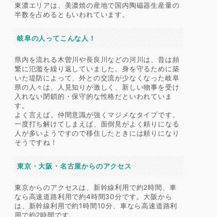
東濃エリアは、美濃焼の産地で国内陶磁器生産量の
半数を占めるともいわれています。
岐阜の人ってこんな人！
県内を流れる木曽川や長良川などの河川は、昔は頻
繁に氾濫を繰り返していました。身を守るために築
いた堤防によって、外との交流が少なくなった岐阜
県の人々は、人見知りが激しく、新しい物事を受け
入れない閉鎖的・保守的な性格だといわれていま
す。
よく言えば、仲間意識が強くマジメなタイプです。
一度打ち解けてしまえば、面倒見がよく頼りになる
人が多いようですので移住したときには頼りになり
そうですね！
東京・大阪・名古屋からのアクセス
東京からのアクセスは、新幹線利用で約2時間、車
なら高速道路利用で約4時間30分です。大阪から
は、新幹線利用で約1時間10分、車なら高速道路利
用で約2時間です。