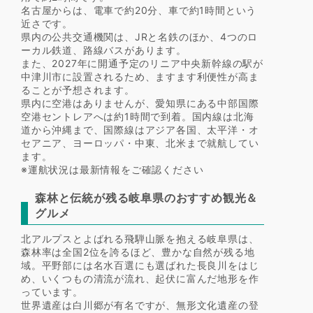
名古屋からは、電車で約20分、車で約1時間という
近さです。
県内の公共交通機関は、JRと名鉄のほか、4つのロ
ーカル鉄道、路線バスがあります。
また、2027年に開通予定のリニア中央新幹線の駅が
中津川市に設置されるため、ますます利便性が高ま
ることが予想されます。
県内に空港はありませんが、愛知県にある中部国際
空港セントレアへは約1時間で到着。国内線は北海
道から沖縄まで、国際線はアジア各国、太平洋・オ
セアニア、ヨーロッパ・中東、北米まで就航してい
ます。
※運航状況は最新情報をご確認ください
森林と伝統が残る岐阜県のおすすめ観光＆
グルメ
北アルプスとよばれる飛騨山脈を抱える岐阜県は、
森林率は全国2位を誇るほど、豊かな自然が残る地
域。平野部には名水百選にも選ばれた長良川をはじ
め、いくつもの清流が流れ、起伏に富んだ地形を作
っています。
世界遺産は白川郷が有名ですが、無形文化遺産の登