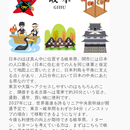
日本のほぼ真ん中に位置する岐阜県。関市には日本
の人口重心（日本に住む全ての人を同じ体重と仮定
して地図上に置いたときに、日本列島を平衡に支え
る点）があり、人口分布において日本の中央にあた
る県なのです。
東京や大阪へアクセスしやすいのはもちろんのこ
と、隣接する名古屋へは電車で約20分という近さ。
通勤、通学、買い物に便利です。
2027年には、世界最速を誇るリニア中央新幹線が開
通予定で、東京～岐阜間をわずか34分（ノンストッ
プの場合）で移動できるようになります。
今後も利便性の向上が期待できる岐阜県。Ｉター
ン、Ｕターンを考えている方は、まずはこちらで岐