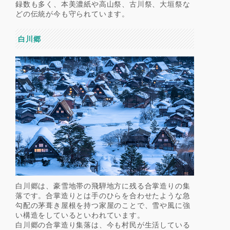
録数も多く、本美濃紙や高山祭、古川祭、大垣祭な
どの伝統が今も守られています。
白川郷
白川郷は、豪雪地帯の飛騨地方に残る合掌造りの集
落です。合掌造りとは手のひらを合わせたような急
勾配の茅葺き屋根を持つ家屋のことで、雪や風に強
い構造をしているといわれています。
白川郷の合掌造り集落は、今も村民が生活している