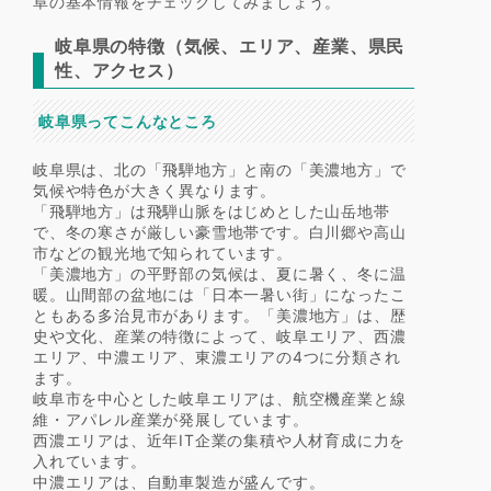
阜の基本情報をチェックしてみましょう。
岐阜県の特徴（気候、エリア、産業、県民
性、アクセス）
岐阜県ってこんなところ
岐阜県は、北の「飛騨地方」と南の「美濃地方」で
気候や特色が大きく異なります。
「飛騨地方」は飛騨山脈をはじめとした山岳地帯
で、冬の寒さが厳しい豪雪地帯です。白川郷や高山
市などの観光地で知られています。
「美濃地方」の平野部の気候は、夏に暑く、冬に温
暖。山間部の盆地には「日本一暑い街」になったこ
ともある多治見市があります。「美濃地方」は、歴
史や文化、産業の特徴によって、岐阜エリア、西濃
エリア、中濃エリア、東濃エリアの4つに分類され
ます。
岐阜市を中心とした岐阜エリアは、航空機産業と線
維・アパレル産業が発展しています。
西濃エリアは、近年IT企業の集積や人材育成に力を
入れています。
中濃エリアは、自動車製造が盛んです。