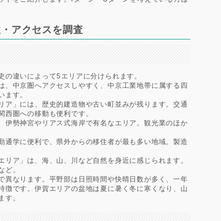
性・アクセスを調査
史の違いによって5エリアに分けられます。
は、中京圏へアクセスしやすく、中京工業地帯に属する四
います。
リア」には、歴史的建造物や古い町並みが残ります。交通
関西圏への移動も便利です。
、伊勢神宮やリアス式海岸で有名なエリア。観光業のほか
勤通学に便利で、県外からの移住者が最も多い地域。製造
エリア」は、海、山、川など自然を身近に感じられます。
など。
で異なります。平野部は日照時間や快晴日数が多く、一年
特徴です。伊賀エリアの盆地は夏に暑く冬に寒くなり、山
ます。