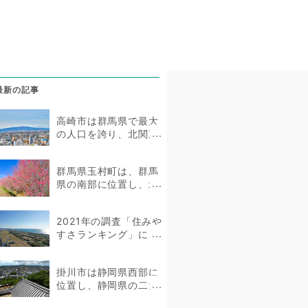
最新の記事
高崎市は群馬県で最大
の人口を誇り、北関東
の経済や交通の中心
地。住みやすい...
群馬県玉村町は、群馬
県の南部に位置し、北
に利根川、南に烏川が
流れる...
2021年の調査「住みや
すさランキング」によ
ると、磐田市は静岡県3
5都市のうち10位...
掛川市は静岡県西部に
位置し、静岡県の二大
都市である静岡市と浜