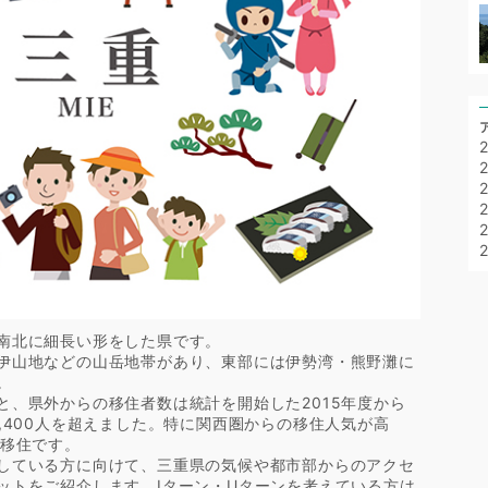
南北に細長い形をした県です。
伊山地などの山岳地帯があり、東部には伊勢湾・熊野灘に
。
と、県外からの移住者数は統計を開始した2015年度から
,400人を超えました。特に関西圏からの移住人気が高
の移住です。
している方に向けて、三重県の気候や都市部からのアクセ
ットをご紹介します。Iターン・Uターンを考えている方は