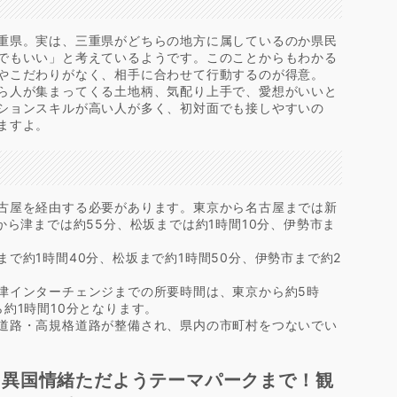
重県。実は、三重県がどちらの地方に属しているのか県民
でもいい」と考えているようです。このことからもわかる
やこだわりがなく、相手に合わせて行動するのが得意。
ら人が集まってくる土地柄、気配り上手で、愛想がいいと
ションスキルが高い人が多く、初対面でも接しやすいの
ますよ。
古屋を経由する必要があります。東京から名古屋までは新
から津までは約55分、松坂までは約1時間10分、伊勢市ま
で約1時間40分、松坂まで約1時間50分、伊勢市まで約2
津インターチェンジまでの所要時間は、東京から約5時
約1時間10分となります。
道路・高規格道路が整備され、県内の市町村をつないでい
ら異国情緒ただようテーマパークまで！観