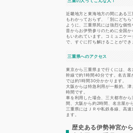
三重の人ってこんな人！
近畿地方と東海地方の間にある三
もわかっておらず、「別にどちら
ように、三重県民には強烈な個性
昔からお伊勢参りのために全国か
もいわれています。コミュニケー
で、すぐに打ち解けることができ
三重県へのアクセス
東京から三重県まで行くには、名
幹線で約1時間40分です。名古屋
では約1時間30分かかります。
大阪からは特急利用が一般的。津ま
時間です。
車を利用した場合、三大都市から
間、大阪から約2時間、名古屋から
三重県にはＪＲや私鉄各線、高速
ます。
歴史ある伊勢神宮か