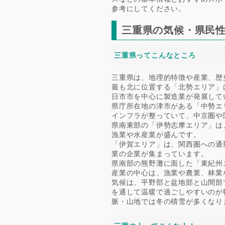
参考にしてください。
三重県の気候・県民
三重県ってこんなところ
三重県は、地理的特徴や産業、歴
最も北に位置する「北勢エリア」
日市市を中心に製造業が発展して
県庁所在地の津市がある「中勢エ
インフラが整っていて、中京圏や
県南東部の「伊勢志摩エリア」は
漁業や水産業が盛んです。
「伊賀エリア」は、関西圏への通
業の企業が集まっています。
県南部の熊野灘に面した「東紀州
産業の中心は、漁業や農業、林業
気候は、平野部と盆地部と山間部
を通して温暖で過ごしやすいのが
脈・山地では冬の積雪が多くなり