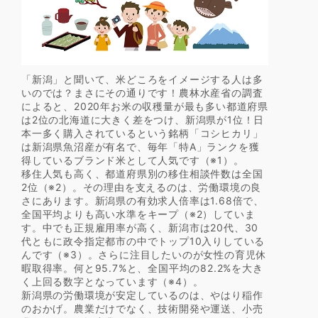
「新潟」と聞いて、米どころをイメージする人は多
いのでは？まさにその通りです！農林水産省の調査
によると、2020年お米の収穫量が最も多い都道府県
は2位の北海道に大きく差をつけ、新潟県が1位！日
本一多く購入されているという銘柄「コシヒカリ」
は新潟県魚沼産が有名で、毎年「特A」ランクを獲
得しているブランド米として人気です（※1）。
移住人気も高く、都道府県別の移住相談件数は全国
2位（※2）。その理由を支えるのは、労働環境の良
さにあります。新潟県の有効求人倍率は1.68倍で、
全国平均よりも高い水準をキープ（※2）していま
す。中でも正規雇用率が高く、新潟市は20代、30
代ともに政令指定都市の中でトップ10入りしている
んです（※3）。さらに注目したいのが女性の育児休
暇取得率。何と95.7%と、全国平均の82.2%を大き
く上回る数字となっています（※4）。
新潟県の労働環境が安定しているのは、やはり稲作
のおかげ。農業だけでなく、技術開発や運送、小売