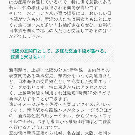
はの産業が発達しているので、特に働く意欲のある
若い世代の移住は歓迎される傾向が高いです。
そして、おいしいお米が育つ場所には、おいしい日
本酒がつきもの。新潟の人たちは男女ともにとにか
くお酒に強い人が多い！お酒好きならぜひ、新潟の
日本酒を囲んで地元の人たちと交流してみるのはい
かがでしょうか。
北陸の玄関口として、多様な交通手段が選べる。
佐渡も実は近い！
新潟県は、上越・北陸の2つの新幹線、国内外との
表玄関である新潟空港、県内外をつなぐ高速道路な
ど、日本海側の交通拠点として充実した交通ネット
ワークがあります。特に東京からはアクセスがよ
く、上越新幹線を利用すれば最短1時間20分ほどで
新潟入りすることができます。
遠いイメージがある佐渡へも実はアクセスがいいん
ですよ。新潟駅から路線バスかタクシーで15分ほど
の「新潟港佐渡汽船ターミナル」からジェットフォ
イルで65分。つまり東京から最短3時間ほどで佐渡
へ行けるというわけです。
空の便は新潟空港から札幌、名古屋、大阪、福岡を