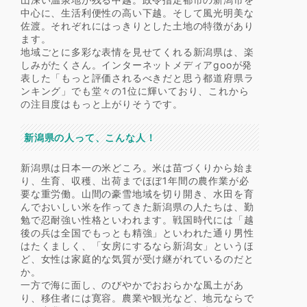
中心に、生活利便性の高い下越。そして風光明美な
佐渡。それぞれにはっきりとした土地の特徴があり
ます。
地域ごとに多彩な表情を見せてくれる新潟県は、楽
しみがたくさん。インターネットメディアgooが発
表した「もっと評価されるべきだと思う都道府県ラ
ンキング」でも堂々の1位に輝いており、これから
の注目度はもっと上がりそうです。
新潟県の人って、こんな人！
新潟県は日本一の米どころ。米は苗づくりから始ま
り、生育、収穫、出荷までほぼ1年間の農作業が必
要な重労働。山間の豪雪地域を切り開き、水田を育
んでおいしい米を作ってきた新潟県の人たちは、勤
勉で忍耐強い性格といわれます。戦国時代には「越
後の兵は全国でもっとも精強」といわれた通り男性
はたくましく、「女房にするなら新潟女」というほ
ど、女性は家庭的な気質が受け継がれているのだと
か。
一方で海に面し、のびやかでおおらかな風土があ
り、移住者には寛容。農業や観光など、地元ならで