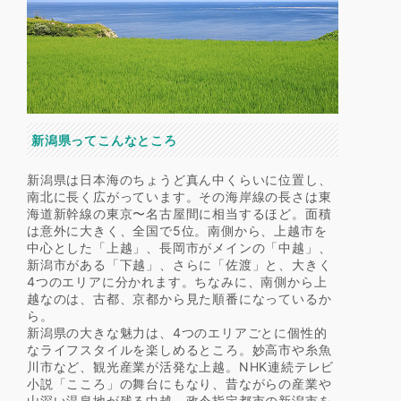
新潟県ってこんなところ
新潟県は日本海のちょうど真ん中くらいに位置し、
南北に長く広がっています。その海岸線の長さは東
海道新幹線の東京〜名古屋間に相当するほど。面積
は意外に大きく、全国で5位。南側から、上越市を
中心とした「上越」、長岡市がメインの「中越」、
新潟市がある「下越」、さらに「佐渡」と、大きく
4つのエリアに分かれます。ちなみに、南側から上
越なのは、古都、京都から見た順番になっているか
ら。
新潟県の大きな魅力は、4つのエリアごとに個性的
なライフスタイルを楽しめるところ。妙高市や糸魚
川市など、観光産業が活発な上越。NHK連続テレビ
小説「こころ」の舞台にもなり、昔ながらの産業や
山深い温泉地が残る中越。政令指定都市の新潟市を