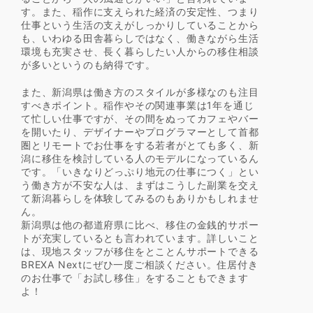
す。また、稲作に支えられた経済の安定性、つまり
仕事という生活の支えがしっかりしていることから
も、いわゆる田舎暮らしではなく、働きながら生活
環境も充実させ、長く暮らしたい人からの移住相談
が多いというのも納得です。
また、新潟県は働き方のスタイルが多様なのも注目
すべきポイント。稲作やその関連事業は1年を通じ
て忙しい仕事ですが、その間をぬってカフェやバー
を開いたり、デザイナーやプログラマーとして首都
圏とリモートでお仕事をする若者がとても多く、新
潟に移住を検討している人のモデルになっているん
です。「いきなりどっぷり地元の仕事につく」とい
う働き方が不安な人は、まずはこうした副業を交え
て新潟暮らしを体験してみるのもありかもしれませ
ん。
新潟県は他の都道府県に比べ、移住の金銭的サポー
トが充実しているとも言われています。詳しいこと
は、現地スタッフが移住をとことんサポートできる
BREXA Nextにぜひ一度ご相談ください。住居付き
のお仕事で「お試し移住」をすることもできます
よ！