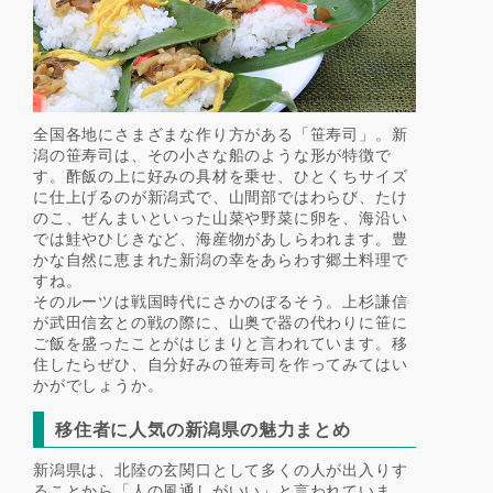
全国各地にさまざまな作り方がある「笹寿司」。新
潟の笹寿司は、その小さな船のような形が特徴で
す。酢飯の上に好みの具材を乗せ、ひとくちサイズ
に仕上げるのが新潟式で、山間部ではわらび、たけ
のこ、ぜんまいといった山菜や野菜に卵を、海沿い
では鮭やひじきなど、海産物があしらわれます。豊
かな自然に恵まれた新潟の幸をあらわす郷土料理で
すね。
そのルーツは戦国時代にさかのぼるそう。上杉謙信
が武田信玄との戦の際に、山奥で器の代わりに笹に
ご飯を盛ったことがはじまりと言われています。移
住したらぜひ、自分好みの笹寿司を作ってみてはい
かがでしょうか。
移住者に人気の新潟県の魅力まとめ
新潟県は、北陸の玄関口として多くの人が出入りす
ることから「人の風通しがいい」と言われていま