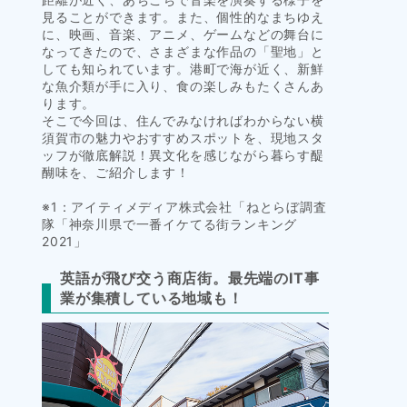
見ることができます。また、個性的なまちゆえ
に、映画、音楽、アニメ、ゲームなどの舞台に
なってきたので、さまざまな作品の「聖地」と
しても知られています。港町で海が近く、新鮮
な魚介類が手に入り、食の楽しみもたくさんあ
ります。
そこで今回は、住んでみなければわからない横
須賀市の魅力やおすすめスポットを、現地スタ
ッフが徹底解説！異文化を感じながら暮らす醍
醐味を、ご紹介します！
※1：アイティメディア株式会社「ねとらぼ調査
隊「神奈川県で一番イケてる街ランキング
2021」
英語が飛び交う商店街。最先端のIT事
業が集積している地域も！