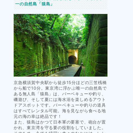
一の自然島「猿島」
京急横須賀中央駅から徒歩15分ほどの三笠桟橋
から船で10分。東京湾に浮かぶ唯一の自然島で
ある無人島「猿島」は、バーベキューや釣り、
磯遊び、そして夏には海水浴を楽しめるアウト
ドアスポットです。バーベキューや釣りの道具
はすべてレンタル可能。海を見ながら食べる地
元の海の幸は絶品です！
また、猿島はかつて日本軍の要塞で、砲台が置
かれ、東京湾を守る要の役割をしていました。