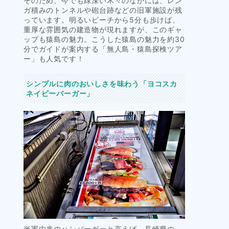
そのため、今でも緑深い木々のなかには、レン
ガ積みのトンネルや砲台跡などの旧軍施設が残
っています。明るいビーチから5分も歩けば、
重厚な雰囲気の建造物が現れますが、このギャ
ップも猿島の魅力。こうした猿島の魅力を約30
分でガイドが案内する「無人島・猿島探検ツア
ー」も人気です！
シンプルに肉のおいしさを味わう「ヨコスカ
ネイビーバーガー」
米軍由来のハンバーガーと言えば、長崎県の