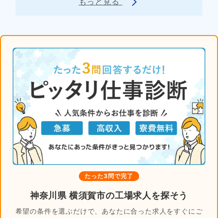
もっと見る
arrow_forward_ios
たった3問で完了
神奈川県 横須賀市の工場求人を探そう
希望の条件を選ぶだけで、あなたに合った求人をすぐにご