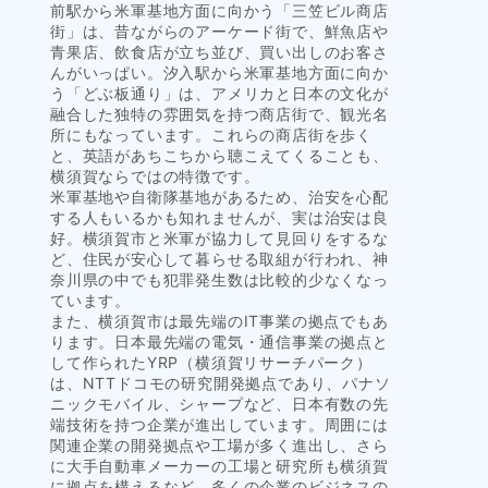
前駅から米軍基地方面に向かう「三笠ビル商店
街」は、昔ながらのアーケード街で、鮮魚店や
青果店、飲食店が立ち並び、買い出しのお客さ
んがいっぱい。汐入駅から米軍基地方面に向か
う「どぶ板通り」は、アメリカと日本の文化が
融合した独特の雰囲気を持つ商店街で、観光名
所にもなっています。これらの商店街を歩く
と、英語があちこちから聴こえてくることも、
横須賀ならではの特徴です。
米軍基地や自衛隊基地があるため、治安を心配
する人もいるかも知れませんが、実は治安は良
好。横須賀市と米軍が協力して見回りをするな
ど、住民が安心して暮らせる取組が行われ、神
奈川県の中でも犯罪発生数は比較的少なくなっ
ています。
また、横須賀市は最先端のIT事業の拠点でもあ
ります。日本最先端の電気・通信事業の拠点と
して作られたYRP（横須賀リサーチパーク）
は、NTTドコモの研究開発拠点であり、パナソ
ニックモバイル、シャープなど、日本有数の先
端技術を持つ企業が進出しています。周囲には
関連企業の開発拠点や工場が多く進出し、さら
に大手自動車メーカーの工場と研究所も横須賀
に拠点を構えるなど、多くの企業のビジネスの