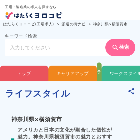
工場・製造業の求人を探すなら
はたらくヨロコビ(工場求人)
派遣の街ナビ
神奈川県×横須賀市
キーワード検索
search
検索
ラ
トップ
キャリアアップ
ワークスタイ
イ
ライフスタイル
フ
神奈川県×横須賀市
ス
アメリカと日本の文化が融合した個性が
魅力。神奈川県横須賀市の魅力とおすす