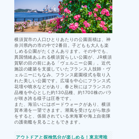
横須賀市の人口ひとりあたりの公園面積は、神
奈川県内の市の中で2番目。子どもも大人も楽
しめる公園がたくさんあります。その中でも、
異国情緒あふれる横須賀らしい公園が、JR横須
賀駅の目の前にある「ヴェルニー公園」。近代
施設の建築を支援していたフランス人技師・ヴ
ェルニーにちなみ、フランス庭園様式を取り入
れた美しい公園です。広場を中心にフランス式
花壇や噴水などがあり、春と秋にはフランスの
品種を中心とした約130品種、約1700株のバラ
が咲き誇る様子は圧巻です。
また、海沿いにはボードウォークがあり、横須
賀本港を一望できます。潮風を受けながら散歩
をすると、係留されている米海軍や海上自衛隊
の護衛艦を見ることもできます。
アウトドアと探検気分が楽しめる！東京湾唯