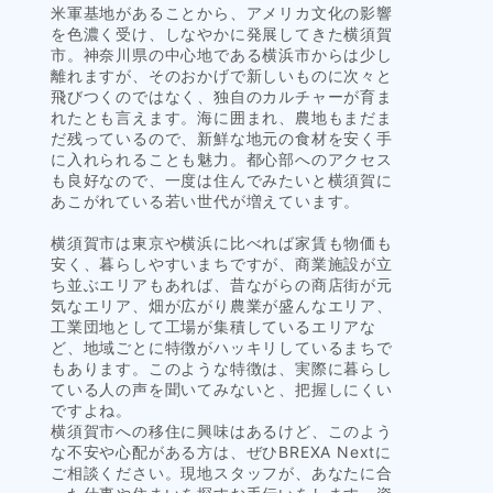
米軍基地があることから、アメリカ文化の影響
を色濃く受け、しなやかに発展してきた横須賀
市。神奈川県の中心地である横浜市からは少し
離れますが、そのおかげで新しいものに次々と
飛びつくのではなく、独自のカルチャーが育ま
れたとも言えます。海に囲まれ、農地もまだま
だ残っているので、新鮮な地元の食材を安く手
に入れられることも魅力。都心部へのアクセス
も良好なので、一度は住んでみたいと横須賀に
あこがれている若い世代が増えています。
横須賀市は東京や横浜に比べれば家賃も物価も
安く、暮らしやすいまちですが、商業施設が立
ち並ぶエリアもあれば、昔ながらの商店街が元
気なエリア、畑が広がり農業が盛んなエリア、
工業団地として工場が集積しているエリアな
ど、地域ごとに特徴がハッキリしているまちで
もあります。このような特徴は、実際に暮らし
ている人の声を聞いてみないと、把握しにくい
ですよね。
横須賀市への移住に興味はあるけど、このよう
な不安や心配がある方は、ぜひBREXA Nextに
ご相談ください。現地スタッフが、あなたに合