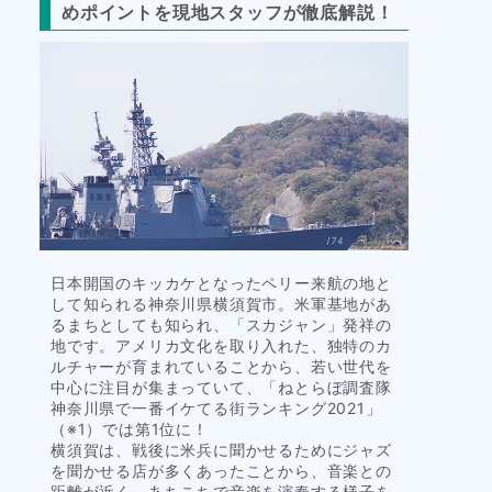
めポイントを現地スタッフが徹底解説！
タ
イ
ル
日本開国のキッカケとなったペリー来航の地と
して知られる神奈川県横須賀市。米軍基地があ
るまちとしても知られ、「スカジャン」発祥の
地です。アメリカ文化を取り入れた、独特のカ
ルチャーが育まれていることから、若い世代を
中心に注目が集まっていて、「ねとらぼ調査隊
神奈川県で一番イケてる街ランキング2021」
（※1）では第1位に！
横須賀は、戦後に米兵に聞かせるためにジャズ
を聞かせる店が多くあったことから、音楽との
距離が近く、あちこちで音楽を演奏する様子を