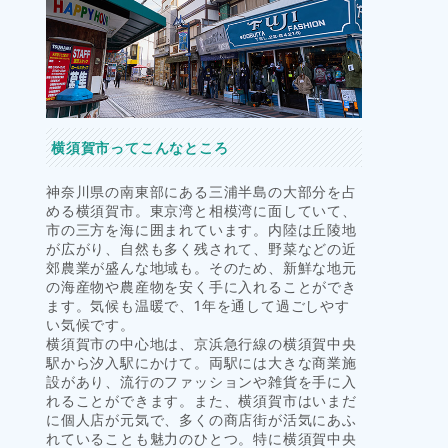
横須賀市ってこんなところ
神奈川県の南東部にある三浦半島の大部分を占
める横須賀市。東京湾と相模湾に面していて、
市の三方を海に囲まれています。内陸は丘陵地
が広がり、自然も多く残されて、野菜などの近
郊農業が盛んな地域も。そのため、新鮮な地元
の海産物や農産物を安く手に入れることができ
ます。気候も温暖で、1年を通して過ごしやす
い気候です。
横須賀市の中心地は、京浜急行線の横須賀中央
駅から汐入駅にかけて。両駅には大きな商業施
設があり、流行のファッションや雑貨を手に入
れることができます。また、横須賀市はいまだ
に個人店が元気で、多くの商店街が活気にあふ
れていることも魅力のひとつ。特に横須賀中央