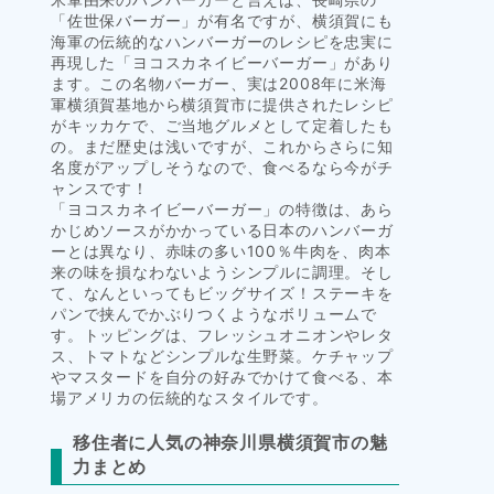
「佐世保バーガー」が有名ですが、横須賀にも
海軍の伝統的なハンバーガーのレシピを忠実に
再現した「ヨコスカネイビーバーガー」があり
ます。この名物バーガー、実は2008年に米海
軍横須賀基地から横須賀市に提供されたレシピ
がキッカケで、ご当地グルメとして定着したも
の。まだ歴史は浅いですが、これからさらに知
名度がアップしそうなので、食べるなら今がチ
ャンスです！
「ヨコスカネイビーバーガー」の特徴は、あら
かじめソースがかかっている日本のハンバーガ
ーとは異なり、赤味の多い100％牛肉を、肉本
来の味を損なわないようシンプルに調理。そし
て、なんといってもビッグサイズ！ステーキを
パンで挟んでかぶりつくようなボリュームで
す。トッピングは、フレッシュオニオンやレタ
ス、トマトなどシンプルな生野菜。ケチャップ
やマスタードを自分の好みでかけて食べる、本
場アメリカの伝統的なスタイルです。
移住者に人気の神奈川県横須賀市の魅
力まとめ