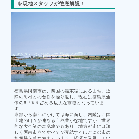
を現地スタッフが徹底解説！
タ
イ
ル
徳島県阿南市は、四国の最東端にあるまち。近
隣の町村との合併を繰り返し、現在は徳島県全
体の6.7％を占める広大な市域となっていま
す。
東部から南部にかけては海に面し、内陸は四国
山地の山々が連なる自然豊かな地ですが、世界
的な大企業の本拠地でもあり、地方都市には珍
しく阿南市内ですべてが完結するほどに都市の
利便性を兼ね備えています。経済が発展してい