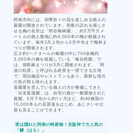
阿南市内には、四季折々の花を楽しめる個人の
庭園が開放されています。初春の訪れを感じさ
せる梅の名所は「明谷梅林園」。約5万平方メ
ートルの個人敷地に約4,000本の梅が植栽され
ています。毎年2月上旬から3月中旬まで梅林ま
つりが開催されます。
広さ約1ヘクタールの椿園の中に700余種約
3,000本の椿を植栽している「椿自然園」で
は、徳島椿まつりが3月に開催されます。「阿
波の松原」と呼ばれる絶景を一望できる立地
で、宿泊施設やレストランもあり、新鮮な地元
の魚介類も味わえます。
造園業を営んでいる個人の方が整備してきた
「住友菖蒲園」は、自宅の庭が一般開放された
庭園。5月下旬から約1ヶ月ほど、約40種類の
15,000本もの花菖蒲をはじめ、あじさいや立
葵も見ることができます。
実は隠れた阿南の特産物！京阪神で大人気の
「鱧（はも）」