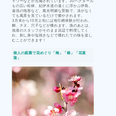
ャワーなどが完備されています。30ヘクタール
もの広い松林、紀伊水道の遠くに浮かぶ伊島、
遠浅の地形など、風光明媚な景観で、泳がなく
ても風景を見ているだけで癒やされます。
3月末から10月上旬には地引網体験が行われ、
鯛、チヌ、穴子などが獲れます。漁のあとは、
漁港のスタッフがそのまま浜辺で料理してく
れ、刺し身や塩焼きなどで獲れたての味を楽し
むことができます！
個人の庭園で花めぐり「梅」「椿」「花菖
蒲」