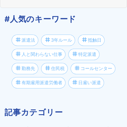
#人気のキーワード
tag
tag
tag
派遣法
3年ルール
抵触日
tag
tag
人と関わらない仕事
特定派遣
tag
tag
tag
勤務先
住民税
コールセンター
tag
tag
有期雇用派遣労働者
日雇い派遣
記事カテゴリー