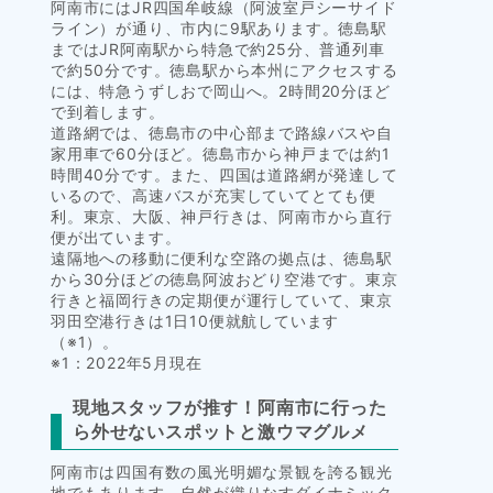
阿南市にはJR四国牟岐線（阿波室戸シーサイド
ライン）が通り、市内に9駅あります。徳島駅
まではJR阿南駅から特急で約25分、普通列車
で約50分です。徳島駅から本州にアクセスする
には、特急うずしおで岡山へ。2時間20分ほど
で到着します。
道路網では、徳島市の中心部まで路線バスや自
家用車で60分ほど。徳島市から神戸までは約1
時間40分です。また、四国は道路網が発達して
いるので、高速バスが充実していてとても便
利。東京、大阪、神戸行きは、阿南市から直行
便が出ています。
遠隔地への移動に便利な空路の拠点は、徳島駅
から30分ほどの徳島阿波おどり空港です。東京
行きと福岡行きの定期便が運行していて、東京
羽田空港行きは1日10便就航しています
（※1）。
※1：2022年5月現在
現地スタッフが推す！阿南市に行った
ら外せないスポットと激ウマグルメ
阿南市は四国有数の風光明媚な景観を誇る観光
地でもあります。自然が織りなすダイナミック