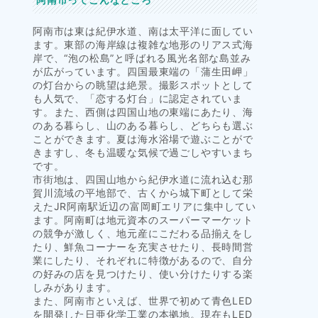
阿南市は東は紀伊水道、南は太平洋に面してい
ます。東部の海岸線は複雑な地形のリアス式海
岸で、“泡の松島”と呼ばれる風光名部な島並み
が広がっています。四国最東端の「蒲生田岬」
の灯台からの眺望は絶景。撮影スポットとして
も人気で、「恋する灯台」に認定されていま
す。また、西側は四国山地の東端にあたり、海
のある暮らし、山のある暮らし、どちらも選ぶ
ことができます。夏は海水浴場で遊ぶことがで
きますし、冬も温暖な気候で過ごしやすいまち
です。
市街地は、四国山地から紀伊水道に流れ込む那
賀川流域の平地部で、古くから城下町として栄
えたJR阿南駅近辺の富岡町エリアに集中してい
ます。阿南町は地元資本のスーパーマーケット
の競争が激しく、地元産にこだわる品揃えをし
たり、鮮魚コーナーを充実させたり、長時間営
業にしたり、それぞれに特徴があるので、自分
の好みの店を見つけたり、使い分けたりする楽
しみがあります。
また、阿南市といえば、世界で初めて青色LED
を開発した日亜化学工業の本拠地。現在もLED