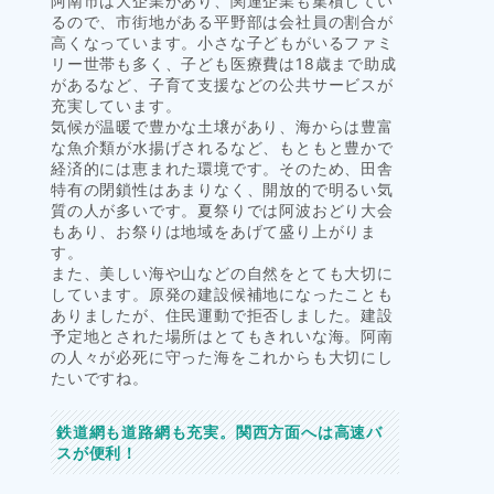
阿南市は大企業があり、関連企業も集積してい
るので、市街地がある平野部は会社員の割合が
高くなっています。小さな子どもがいるファミ
リー世帯も多く、子ども医療費は18歳まで助成
があるなど、子育て支援などの公共サービスが
充実しています。
気候が温暖で豊かな土壌があり、海からは豊富
な魚介類が水揚げされるなど、もともと豊かで
経済的には恵まれた環境です。そのため、田舎
特有の閉鎖性はあまりなく、開放的で明るい気
質の人が多いです。夏祭りでは阿波おどり大会
もあり、お祭りは地域をあげて盛り上がりま
す。
また、美しい海や山などの自然をとても大切に
しています。原発の建設候補地になったことも
ありましたが、住民運動で拒否しました。建設
予定地とされた場所はとてもきれいな海。阿南
の人々が必死に守った海をこれからも大切にし
たいですね。
鉄道網も道路網も充実。関西方面へは高速バ
スが便利！