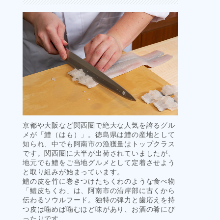
京都や大阪など関西圏で絶大な人気を誇るグル
メが「鱧（はも）」。徳島県は鱧の産地として
知られ、中でも阿南市の漁獲量はトップクラス
です。関西圏に大半が出荷されていましたが、
地元でも鱧をご当地グルメとして定着させよう
と取り組みが始まっています。
鱧の皮を竹に巻きつけたちくわのような食べ物
「鱧皮ちくわ」は、阿南市の沿岸部に古くから
伝わるソウルフード。独特の弾力と歯応えを持
つ皮は噛めば噛むほど味があり、お酒の肴にぴ
ったりです。