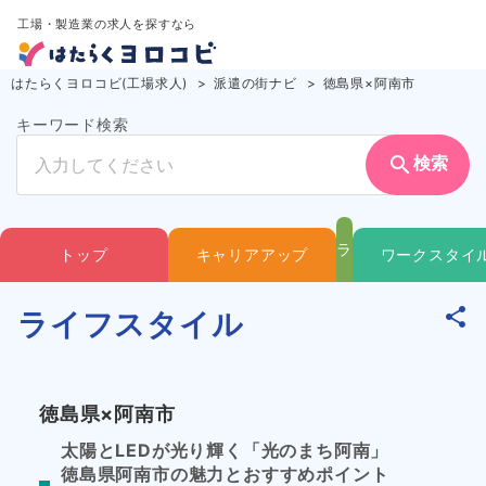
工場・製造業の求人を探すなら
はたらくヨロコビ(工場求人)
派遣の街ナビ
徳島県×阿南市
キーワード検索
search
検索
ラ
トップ
キャリアアップ
ワークスタイ
イ
ライフスタイル
フ
徳島県×阿南市
ス
太陽とLEDが光り輝く「光のまち阿南」
徳島県阿南市の魅力とおすすめポイント