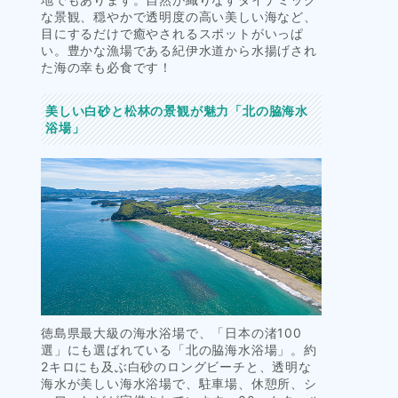
な景観、穏やかで透明度の高い美しい海など、
目にするだけで癒やされるスポットがいっぱ
い。豊かな漁場である紀伊水道から水揚げされ
た海の幸も必食です！
美しい白砂と松林の景観が魅力「北の脇海水
浴場」
徳島県最大級の海水浴場で、「日本の渚100
選」にも選ばれている「北の脇海水浴場」。約
2キロにも及ぶ白砂のロングビーチと、透明な
海水が美しい海水浴場で、駐車場、休憩所、シ