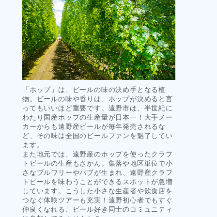
「ホップ」は、ビールの味の決め手となる植
物。ビールの味や香りは、ホップが決めると言
ってもいいほど重要です。遠野市は、半世紀に
わたり国産ホップの生産量が日本一！大手メー
カーからも遠野産ビールが毎年発売されるな
ど、その味は全国のビールファンを魅了してい
ます。
また地元では、遠野産のホップを使ったクラフ
トビールの生産もさかん。集落や地区単位で小
さなブルワリーやパブが生まれ、遠野産クラフ
トビールを味わうことができるスポットが急増
しています。こうした小さな生産者や飲食店を
つなぐ体験ツアーも充実！遠野初心者でもすぐ
仲良くなれる、ビール好き同士のコミュニティ