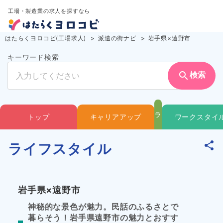
工場・製造業の求人を探すなら
はたらくヨロコビ(工場求人)
派遣の街ナビ
岩手県×遠野市
キーワード検索
search
検索
ラ
トップ
キャリアアップ
ワークスタイ
イ
ライフスタイル
フ
岩手県×遠野市
ス
神秘的な景色が魅力。民話のふるさとで
暮らそう！岩手県遠野市の魅力とおすす