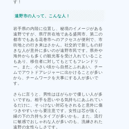
す！
遠野市の人って、こんな人！
岩手県の内陸に位置し、秘境のイメージがある
遠野ですが、県庁所在地である盛岡市、第二の
都市でもある花巻市へのアクセスが便利で、市
街地との行き来はさかん。社交的で新しもの好
きな人が意外に多いのが遠野市民です。県外や
海外からも多くの観光客を受け入れていること
もあり、移住者に対してもとてもフレンドリ
ー。また、小さい頃から自然とふれあい、チー
ムでアウトドアレジャーに出かけることが多い
から、チームワークを大事にする人が多いで
す。
さらに言うと、男性はほがらかで優しい人が多
いですね。相手を思いやる気持ちにあふれてい
るだけに、そっけない対応をされると意外に傷
つきやすいから要注意です。女性は芯が強く、
縁の下の力持ちタイプが多いかも。また、流行
に敏感でおしゃれな人が多いのも、洗練された
遠野の女性らしさです。