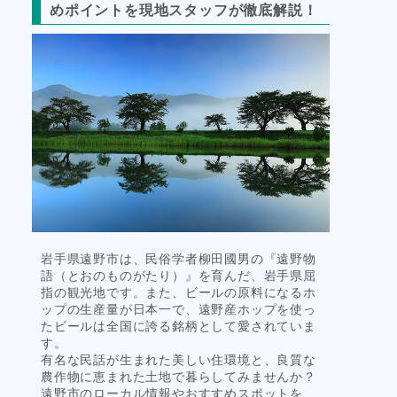
めポイントを現地スタッフが徹底解説！
タ
イ
ル
岩手県遠野市は、民俗学者柳田國男の『遠野物
語（とおのものがたり）』を育んだ、岩手県屈
指の観光地です。また、ビールの原料になるホ
ップの生産量が日本一で、遠野産ホップを使っ
たビールは全国に誇る銘柄として愛されていま
す。
有名な民話が生まれた美しい住環境と、良質な
農作物に恵まれた土地で暮らしてみませんか？
遠野市のローカル情報やおすすめスポットを、