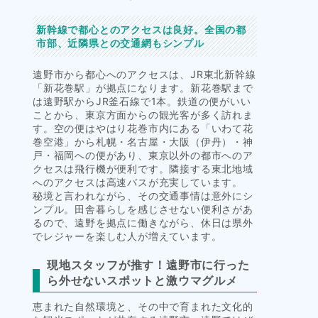
新幹線で都心とのアクセスは良好。全国の都
市部、近隣県との交通網もシンプル
遠野市から都心へのアクセスは、JR東北新幹線
「新花巻駅」が拠点になります。新花巻駅まで
は遠野駅からJR釜石線で1本。鉄道の便がいい
ことから、東京方面からの観光客が多く訪れま
す。空の便はやはり花巻市内にある「いわて花
巻空港」から札幌・名古屋・大阪（伊丹）・神
戸・福岡への便があり、東京以外の都市へのア
クセスは飛行機が便利です。隣接する東北地域
へのアクセスは高速バスが充実しています。
秘境と言われながら、その交通事情は意外にシ
ンプル。田舎暮らしを感じさせない便利さがあ
るので、遠野を拠点に働きながら、休日は県外
でレジャーを楽しむ人が増えています。
現地スタッフが推す！遠野市に行った
ら外せないスポットと激ウマグルメ
恵まれた自然環境と、その中で育まれた文化的