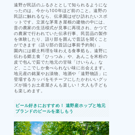
遠野が民話のふるさととして知られるようにな
ったのは、今から100年ほど前のこと。遠野の
民話に触れるなら、伝承園はぜひ訪れたいスポ
ットです。立派な茅葺き屋根の建物の中には、
昔の農家の生活様式が見事に再現され、かつて
の農家で行われていた伝承行事、民芸品の製作
を体験したり、語り部を囲んで昔話を聞くこと
ができます（語り部の昔話は事前予約制）。
園内には郷土料理を味わえる食事処も。遠野に
伝わる郷土食「ひっつみ」や、あんこを米粉の
皮で包んで茹でた地元の甘味「けいらん」な
ど、ここでしか食べられない味に出会えます。
地元産の銘菓やお漬物、地酒や「遠野物語」に
登場するカッパをモチーフにしたかわいいグッ
ズが揃うお土産屋さんも楽しい！大人も子ども
も楽しめます。
ビール好きにおすすめ！ 遠野産ホップと地元
ブランドのビールを楽しもう