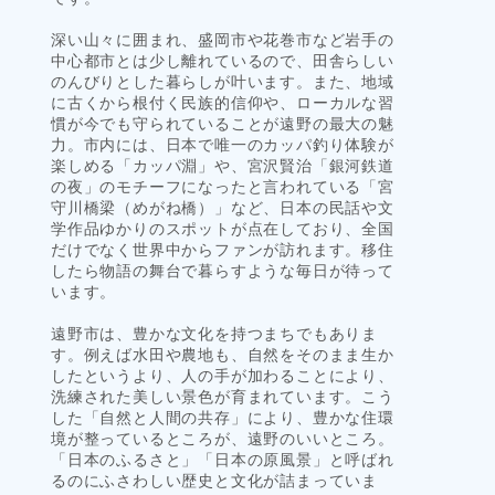
深い山々に囲まれ、盛岡市や花巻市など岩手の
中心都市とは少し離れているので、田舎らしい
のんびりとした暮らしが叶います。また、地域
に古くから根付く民族的信仰や、ローカルな習
慣が今でも守られていることが遠野の最大の魅
力。市内には、日本で唯一のカッパ釣り体験が
楽しめる「カッパ淵」や、宮沢賢治「銀河鉄道
の夜」のモチーフになったと言われている「宮
守川橋梁（めがね橋）」など、日本の民話や文
学作品ゆかりのスポットが点在しており、全国
だけでなく世界中からファンが訪れます。移住
したら物語の舞台で暮らすような毎日が待って
います。
遠野市は、豊かな文化を持つまちでもありま
す。例えば水田や農地も、自然をそのまま生か
したというより、人の手が加わることにより、
洗練された美しい景色が育まれています。こう
した「自然と人間の共存」により、豊かな住環
境が整っているところが、遠野のいいところ。
「日本のふるさと」「日本の原風景」と呼ばれ
るのにふさわしい歴史と文化が詰まっていま