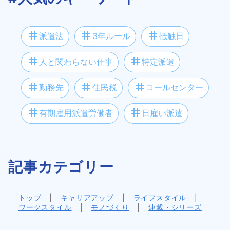
tag
tag
tag
派遣法
3年ルール
抵触日
tag
tag
人と関わらない仕事
特定派遣
tag
tag
tag
勤務先
住民税
コールセンター
tag
tag
有期雇用派遣労働者
日雇い派遣
記事カテゴリー
トップ
|
キャリアアップ
|
ライフスタイル
|
ワークスタイル
|
モノづくり
|
連載・シリーズ