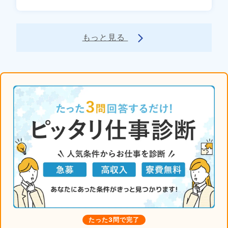
もっと見る
arrow_forward_ios
たった3問で完了