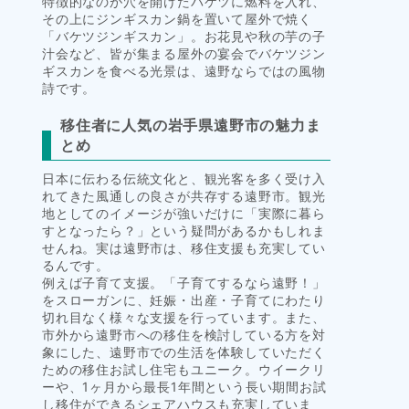
特徴的なのが穴を開けたバケツに燃料を入れ、
その上にジンギスカン鍋を置いて屋外で焼く
「バケツジンギスカン」。お花見や秋の芋の子
汁会など、皆が集まる屋外の宴会でバケツジン
ギスカンを食べる光景は、遠野ならではの風物
詩です。
移住者に人気の岩手県遠野市の魅力ま
とめ
日本に伝わる伝統文化と、観光客を多く受け入
れてきた風通しの良さが共存する遠野市。観光
地としてのイメージが強いだけに「実際に暮ら
すとなったら？」という疑問があるかもしれま
せんね。実は遠野市は、移住支援も充実してい
るんです。
例えば子育て支援。「子育てするなら遠野！」
をスローガンに、妊娠・出産・子育てにわたり
切れ目なく様々な支援を行っています。また、
市外から遠野市への移住を検討している方を対
象にした、遠野市での生活を体験していただく
ための移住お試し住宅もユニーク。ウイークリ
ーや、1ヶ月から最長1年間という長い期間お試
し移住ができるシェアハウスも充実していま