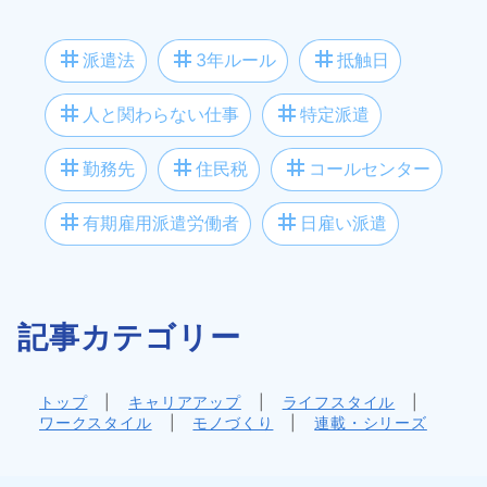
tag
tag
tag
派遣法
3年ルール
抵触日
tag
tag
人と関わらない仕事
特定派遣
tag
tag
tag
勤務先
住民税
コールセンター
tag
tag
有期雇用派遣労働者
日雇い派遣
記事カテゴリー
トップ
|
キャリアアップ
|
ライフスタイル
|
ワークスタイル
|
モノづくり
|
連載・シリーズ