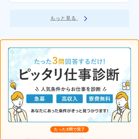
もっと見る
arrow_forward_ios
たった3問で完了