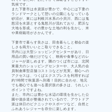
気候です。
また下妻市は水資源が豊かで、中心には下妻の
ランドマークとして憩いの公園にもなっている
砂沼が、東には利根川水系の小貝川、西には鬼
怒沼を水源とする鬼怒川が流れており、肥沃な
大地を形成。その豊かな土地の利を生かし、米
や果樹栽培がさかんです。
下妻市で暮らす良さは、田舎暮らしと都会の楽
しさを両方いいとこ取りできること。
市内には大型ショッピングセンターがあり、日
用品の買い物だけでなく、映画や食事などのレ
ジャーが楽しめます。隣のつくば市には、北関
東最大のショッピングセンターや、大人気の会
員制倉庫型店舗コストコなどが充実。都心への
アクセスは、つくばエクスプレスを利用すれば
約1時間で秋葉原へ到着！目的に合わせ、地元
でも都心でも遊べる選択肢の多さは、うれしい
ポイントですよね。
また、市内には豊かな水辺の環境を生かした公
園や遊歩道が整備されているので、アウトドア
派は休日のピクニックやスポーツなど、自然と
ふれあうレジャーを存分に楽しめます。