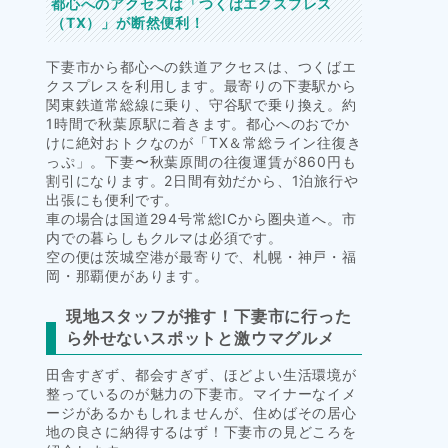
都心へのアクセスは「つくばエクスプレス
（TX）」が断然便利！
下妻市から都心への鉄道アクセスは、つくばエ
クスプレスを利用します。最寄りの下妻駅から
関東鉄道常総線に乗り、守谷駅で乗り換え。約
1時間で秋葉原駅に着きます。都心へのおでか
けに絶対おトクなのが「TX＆常総ライン往復き
っぷ」。下妻〜秋葉原間の往復運賃が860円も
割引になります。2日間有効だから、1泊旅行や
出張にも便利です。
車の場合は国道294号常総ICから圏央道へ。市
内での暮らしもクルマは必須です。
空の便は茨城空港が最寄りで、札幌・神戸・福
岡・那覇便があります。
現地スタッフが推す！下妻市に行った
ら外せないスポットと激ウマグルメ
田舎すぎず、都会すぎず、ほどよい生活環境が
整っているのが魅力の下妻市。マイナーなイメ
ージがあるかもしれませんが、住めばその居心
地の良さに納得するはず！下妻市の見どころを