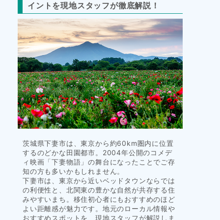
イントを現地スタッフが徹底解説！
タ
イ
ル
茨城県下妻市は、東京から約60km圏内に位置
するのどかな田園都市。2004年公開のコメデ
ィ映画「下妻物語」の舞台になったことでご存
知の方も多いかもしれません。
下妻市は、東京から近いベッドタウンならでは
の利便性と、北関東の豊かな自然が共存する住
みやすいまち。移住初心者にもおすすめのほど
よい距離感が魅力です。地元のローカル情報や
おすすめスポットを、現地スタッフが解説しま