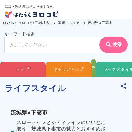
工場・製造業の求人を探すなら
はたらくヨロコビ(工場求人)
派遣の街ナビ
茨城県×下妻市
キーワード検索
search
検索
ラ
トップ
キャリアアップ
ワークスタイ
イ
ライフスタイル
フ
茨城県×下妻市
ス
スローライフとシティライフのいいとこ
取り！茨城県下妻市の魅力とおすすめポ