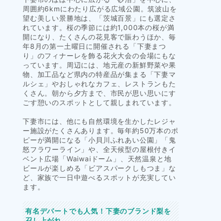
周囲約6kmにわたり広がる広域公園。筑波山を
望む美しい景勝地は、「茨城百景」にも選定さ
れています。桜の季節には約1,000本の桜が満
開になり、たくさんの花見客で賑わうほか、毎
年8月の第一土曜日に開催される「下妻まつ
り」のフィナーレを飾る花火大会の会場にもな
っています。周辺には、地元産の新鮮野菜や果
物、加工品など県内の特産品が集まる「下妻マ
ルシェ」やおしゃれなカフェ、レストランもた
くさん。朝から夕方まで、市民が思い思いにす
ごす憩いのスポットとして親しまれています。
下妻市には、他にも自然環境を生かしたレジャ
ー施設がたくさんあります。毎年約50万本のポ
ピーが満開になる「小貝川ふれあい公園」「鬼
怒フラワーライン」や、全天候型の屋根付きイ
ベント広場「Waiwaiドーム」、天然温泉と地
ビールが楽しめる「ビアスパークしもつま」な
ど、家族で一日中遊べるスポットが充実してい
ます。
有名デパートでも人気！下妻のブランド梨を
召し上がれ