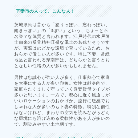
下妻市の人って、こんな人！
茨城県民は昔から「怒りっぽい、忘れっぽい、
飽きっぽい」の「3ぽい」という、ちょっと不
名誉？な気質と言われます。江戸時代の水戸藩
士由来の反骨精神旺盛な風土の名残だそうです
が、実際はのどかな環境で育っているため、お
おらかで優しい人が多いです。特に下妻、常総
地区と言われる県南部は、どちらかと言うとお
となしい性格の人が多いかもしれません。
男性は忠誠心が強い人が多く、仕事熱心で家庭
を大事にする人が多い印象。女性は献身的で、
家庭をたくましく守っていく良妻賢母タイプが
多いと思います。一方で、都心に近く風通しが
いいロケーションのおかげか、流行に敏感でお
しゃれな人が多いのも下妻の特徴。特別な個性
はないけれど、まわりの空気を読みながらどん
な環境にも溶け込める柔軟性がある人が多いの
で、馴染みやすい土地柄です。