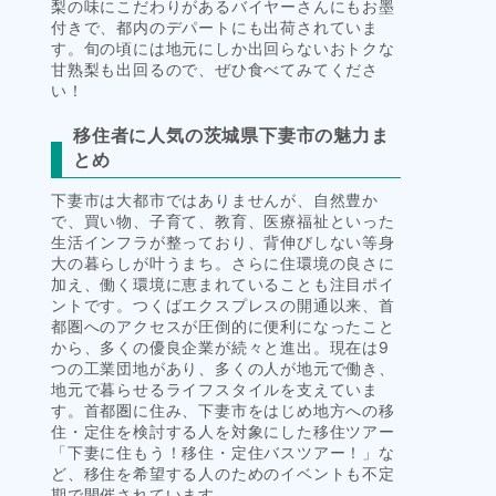
梨の味にこだわりがあるバイヤーさんにもお墨
付きで、都内のデパートにも出荷されていま
す。旬の頃には地元にしか出回らないおトクな
甘熟梨も出回るので、ぜひ食べてみてくださ
い！
移住者に人気の茨城県下妻市の魅力ま
とめ
下妻市は大都市ではありませんが、自然豊か
で、買い物、子育て、教育、医療福祉といった
生活インフラが整っており、背伸びしない等身
大の暮らしが叶うまち。さらに住環境の良さに
加え、働く環境に恵まれていることも注目ポイ
ントです。つくばエクスプレスの開通以来、首
都圏へのアクセスが圧倒的に便利になったこと
から、多くの優良企業が続々と進出。現在は9
つの工業団地があり、多くの人が地元で働き、
地元で暮らせるライフスタイルを支えていま
す。首都圏に住み、下妻市をはじめ地方への移
住・定住を検討する人を対象にした移住ツアー
「下妻に住もう！移住・定住バスツアー！」な
ど、移住を希望する人のためのイベントも不定
期で開催されています。