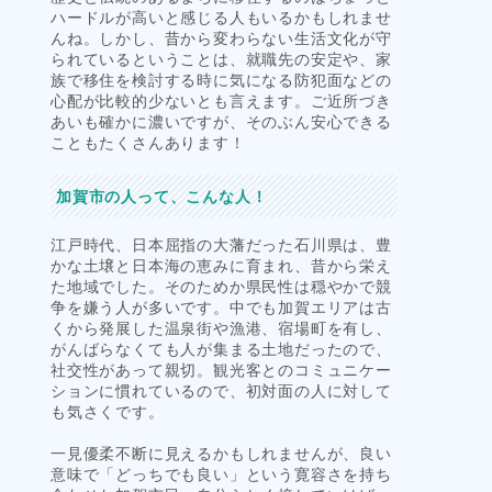
ハードルが高いと感じる人もいるかもしれませ
んね。しかし、昔から変わらない生活文化が守
られているということは、就職先の安定や、家
族で移住を検討する時に気になる防犯面などの
心配が比較的少ないとも言えます。ご近所づき
あいも確かに濃いですが、そのぶん安心できる
こともたくさんあります！
加賀市の人って、こんな人！
江戸時代、日本屈指の大藩だった石川県は、豊
かな土壌と日本海の恵みに育まれ、昔から栄え
た地域でした。そのためか県民性は穏やかで競
争を嫌う人が多いです。中でも加賀エリアは古
くから発展した温泉街や漁港、宿場町を有し、
がんばらなくても人が集まる土地だったので、
社交性があって親切。観光客とのコミュニケー
ションに慣れているので、初対面の人に対して
も気さくです。
一見優柔不断に見えるかもしれませんが、良い
意味で「どっちでも良い」という寛容さを持ち