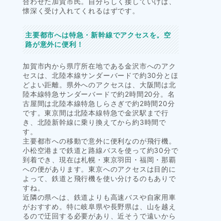
合わせた加賀市民。自分らしく接していけば、
懐深く受け入れてくれるはずです。
主要都市へは特急・新幹線でアクセスを。空
路が意外に便利！
加賀市内から県庁所在地である金沢市へのアク
セスは、北陸本線サンダーバードで約30分とほ
どよい距離。県外へのアクセスは、大阪間は北
陸本線特急サンダーバードで約2時間20分。名
古屋間は北陸本線特急しらさぎで約2時間20分
です。東京間は北陸本線特急で金沢駅まで行
き、北陸新幹線に乗り換えてから約3時間で
す。
主要都市への移動で意外に便利なのが飛行機。
小松空港まで鉄道と路線バスを使って約30分で
到着でき、現在は札幌・東京羽田・福岡・那覇
への便があります。東京へのアクセスは目的に
よって、鉄道と飛行機を使い分けるのもありで
すね。
近隣の県へは、鉄道よりも高速バスや自家用車
がおすすめ。特に岐阜県や長野県は、山を越え
るので迂回する必要があり、近そうで遠いから