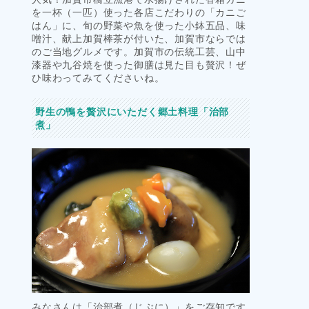
を一杯（一匹）使った各店こだわりの「カニご
はん」に、旬の野菜や魚を使った小鉢五品、味
噌汁、献上加賀棒茶が付いた、加賀市ならでは
のご当地グルメです。加賀市の伝統工芸、山中
漆器や九谷焼を使った御膳は見た目も贅沢！ぜ
ひ味わってみてくださいね。
野生の鴨を贅沢にいただく郷土料理「治部
煮」
みなさんは「治部煮（じぶに）」をご存知です