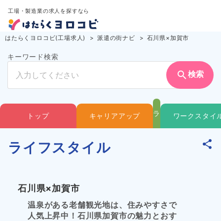
工場・製造業の求人を探すなら
はたらくヨロコビ(工場求人)
派遣の街ナビ
石川県×加賀市
キーワード検索
search
検索
ラ
トップ
キャリアアップ
ワークスタイ
イ
ライフスタイル
フ
石川県×加賀市
ス
温泉がある老舗観光地は、住みやすさで
人気上昇中！石川県加賀市の魅力とおす