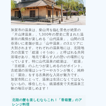
加賀市の温泉は、柴山湾を臨む景色が絶景の
「片山津温泉」、1,300年の歴史に育まれた温
泉街の風情が楽しめる「山代温泉」、山間の渓
谷添いに老舗が並ぶ「山中温泉」の3エリアに
大別されます。それぞれの温泉地には、北陸地
方の言葉で「総湯（そうゆ）」と呼ばれる共同
浴場があり、地元で暮らす人の憩いの場所にな
っています。特に山代温泉の総湯は、「総湯」
「古総湯」のふたつが楽しめるのがポイント。
古総湯の浴場はシャワーやカランが無く、純粋
に「湯治」をする古典的な入浴が魅力です。
加賀市民にとって、温泉は生活になくてはなら
ないもの。移住したら、銭湯感覚で天然温泉三
昧の毎日が楽しめます！
北陸の蟹を楽しむならこれ！「香箱蟹」のア
レンジ料理