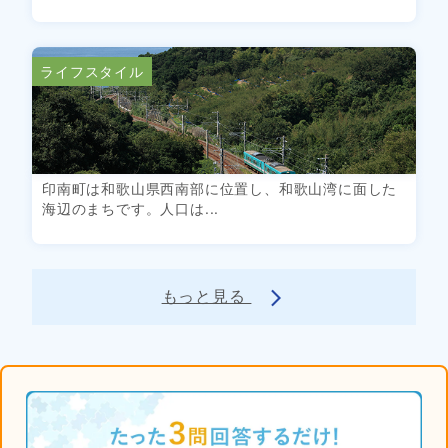
ライフスタイル
印南町は和歌山県西南部に位置し、和歌山湾に面した
海辺のまちです。人口は...
もっと見る
arrow_forward_ios