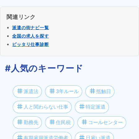
関連リンク
派遣の街ナビ一覧
全国の求人を探す
ピッタリ仕事診断
#人気のキーワード
tag
tag
tag
派遣法
3年ルール
抵触日
tag
tag
人と関わらない仕事
特定派遣
tag
tag
tag
勤務先
住民税
コールセンター
tag
tag
有期雇用派遣労働者
日雇い派遣