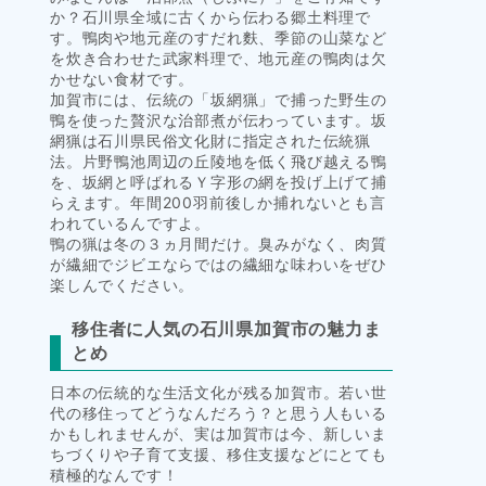
か？石川県全域に古くから伝わる郷土料理で
す。鴨肉や地元産のすだれ麩、季節の山菜など
を炊き合わせた武家料理で、地元産の鴨肉は欠
かせない食材です。
加賀市には、伝統の「坂網猟」で捕った野生の
鴨を使った贅沢な治部煮が伝わっています。坂
網猟は石川県民俗文化財に指定された伝統猟
法。片野鴨池周辺の丘陵地を低く飛び越える鴨
を、坂網と呼ばれるＹ字形の網を投げ上げて捕
らえます。年間200羽前後しか捕れないとも言
われているんですよ。
鴨の猟は冬の３ヵ月間だけ。臭みがなく、肉質
が繊細でジビエならではの繊細な味わいをぜひ
楽しんでください。
移住者に人気の石川県加賀市の魅力ま
とめ
日本の伝統的な生活文化が残る加賀市。若い世
代の移住ってどうなんだろう？と思う人もいる
かもしれませんが、実は加賀市は今、新しいま
ちづくりや子育て支援、移住支援などにとても
積極的なんです！