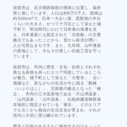
加賀市は、石川県西南部の県境に位置し、福井
県と接しています。人口は約6万5千人、面積は
約300km²で、日本一大きい湖、琵琶湖の半分
くらいの大きさ。かつて十万石として栄えた城
下町で、明治時代にかけて日本海の海運を支
え、日本遺産にも指定された「北前船」の主要
拠点でもあったことから、昔から経済が潤い、
人が元気なまちです。また、九谷焼、山中漆器
の産地として、今もその美しい伝統工芸を守っ
ています。
加賀市は、市内に歴史・文化・自然とそれぞれ
異なる表情を持ったエリア同居しているところ
が魅力。城下町として栄えた「大聖寺」、古い
酒蔵など、昔ながらの生活が今に残る「動橋
（いぶりはし）」、北前船の拠点となった「橋
立」、市内の三大温泉地である「片山津温泉」
「山代温泉」「山中温泉」、伝統的建造物群保
存地区に指定されている「東谷」。どのエリア
でも古くから独自の生活文化が育まれ、それが
現代に大切に受け継がれています。
歴史と伝統のあるまちに移住するのはちょっと