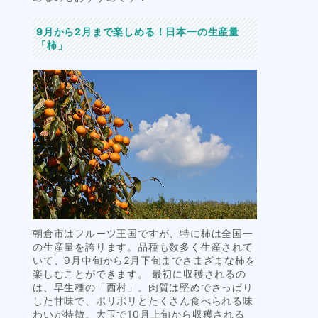
9月から2月まで楽しめる！日本一の生産量
「柿」
朝倉市はフルーツ王国ですが、特に柿は全国一
の生産量を誇ります。品種も数多く生産されて
いて、9月中旬から2月下旬までさまざまな柿を
楽しむことができます。 最初に収穫されるの
は、早生種の「西村」。肉質は堅めでさっぱり
した甘味で、ポリポリとたくさん食べられる味
わいが特徴。大玉で10月上旬から収穫される