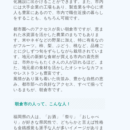
化施設に出かけることができます。また、市内
には大手企業の工場もあり、製造業を中心に求
人も豊富にあるので、市内で職住近接の暮らし
をすることも、もちろん可能です。
都市圏へのアクセスが良い朝倉市ですが、恵ま
れた水資源を活かした農業のまちでもありま
す。米やネギなどの野菜に加え、特に有名なの
がフルーツ。柿、梨、ぶどう、桃など、品種ご
とに少しずつ旬をずらしながら栽培されていま
す。地元の新鮮な食材が買える市内の直売所
は、市外からもたくさんの人が訪れるほど。ま
た、地元産の食材を活かしたオシャレなカフェ
やレストランも豊富です。
風情があり落ち着いた街並み、豊かな自然の恵
み、都市部への良好なアクセス、すべて揃って
いるまちが、朝倉市です。
朝倉市の人って、こんな人！
福岡県の人は、「お酒」「祭り」「おしゃべ
り」が好きな県民性で、どちらかと言えば性格
も金銭感覚も派手な人が多いイメージがありま