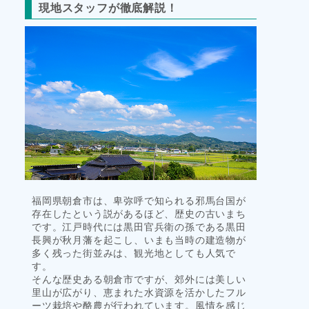
現地スタッフが徹底解説！
タ
イ
ル
福岡県朝倉市は、卑弥呼で知られる邪馬台国が
存在したという説があるほど、歴史の古いまち
です。江戸時代には黒田官兵衛の孫である黒田
長興が秋月藩を起こし、いまも当時の建造物が
多く残った街並みは、観光地としても人気で
す。
そんな歴史ある朝倉市ですが、郊外には美しい
里山が広がり、恵まれた水資源を活かしたフル
ーツ栽培や酪農が行われています。風情を感じ