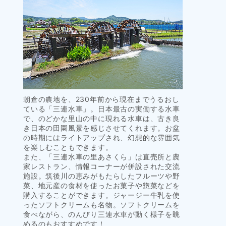
朝倉の農地を、230年前から現在までうるおし
ている「三連水車」。日本最古の実働する水車
で、のどかな里山の中に現れる水車は、古き良
き日本の田園風景を感じさせてくれます。お盆
の時期にはライトアップされ、幻想的な雰囲気
を楽しむこともできます。
また、「三連水車の里あさくら」は直売所と農
家レストラン、情報コーナーが併設された交流
施設。筑後川の恵みがもたらしたフルーツや野
菜、地元産の食材を使ったお菓子や惣菜などを
購入することができます。ジャージー牛乳を使
ったソフトクリームも名物。ソフトクリームを
食べながら、のんびり三連水車が動く様子を眺
めるのもおすすめです！