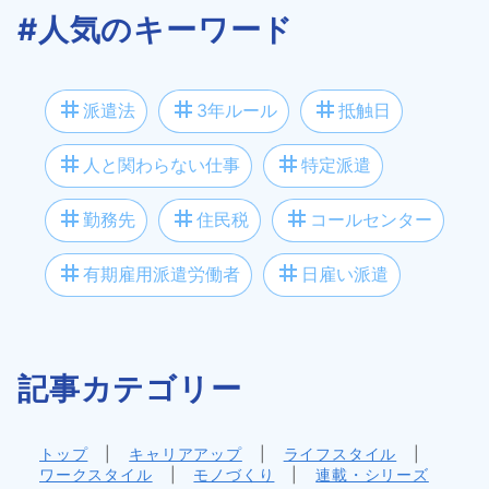
#人気のキーワード
tag
tag
tag
派遣法
3年ルール
抵触日
tag
tag
人と関わらない仕事
特定派遣
tag
tag
tag
勤務先
住民税
コールセンター
tag
tag
有期雇用派遣労働者
日雇い派遣
記事カテゴリー
トップ
|
キャリアアップ
|
ライフスタイル
|
ワークスタイル
|
モノづくり
|
連載・シリーズ