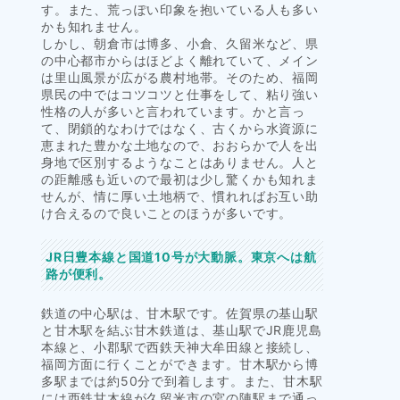
す。また、荒っぽい印象を抱いている人も多い
かも知れません。
しかし、朝倉市は博多、小倉、久留米など、県
の中心都市からはほどよく離れていて、メイン
は里山風景が広がる農村地帯。そのため、福岡
県民の中ではコツコツと仕事をして、粘り強い
性格の人が多いと言われています。かと言っ
て、閉鎖的なわけではなく、古くから水資源に
恵まれた豊かな土地なので、おおらかで人を出
身地で区別するようなことはありません。人と
の距離感も近いので最初は少し驚くかも知れま
せんが、情に厚い土地柄で、慣れればお互い助
け合えるので良いことのほうが多いです。
JR日豊本線と国道10号が大動脈。東京へは航
路が便利。
鉄道の中心駅は、甘木駅です。佐賀県の基山駅
と甘木駅を結ぶ甘木鉄道は、基山駅でJR鹿児島
本線と、小郡駅で西鉄天神大牟田線と接続し、
福岡方面に行くことができます。甘木駅から博
多駅までは約50分で到着します。また、甘木駅
には西鉄甘木線が久留米市の宮の陣駅まで通っ