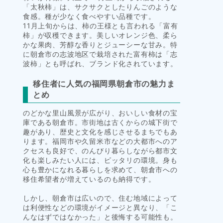
「太秋柿」は、サクサクとしたりんごのような
食感。種が少なく食べやすい品種です。
11月上旬からは、柿の王様とも言われる「富有
柿」が収穫できます。美しいオレンジ色、柔ら
かな果肉、芳醇な香りとジューシーな甘み。特
に朝倉市の志波地区で栽培された富有柿は「志
波柿」とも呼ばれ、ブランド化されています。
移住者に人気の福岡県朝倉市の魅力ま
とめ
のどかな里山風景が広がり、おいしい食材の宝
庫である朝倉市。市街地は古くからの城下街で
趣があり、歴史と文化を感じさせるまちでもあ
ります。福岡市や久留米市などの大都市へのア
クセスも良好で、のんびり暮らしながら都市文
化も楽しみたい人には、ピッタリの環境。身も
心も豊かになれる暮らしを求めて、朝倉市への
移住希望者が増えているのも納得です。
しかし、朝倉市は広いので、住む地域によって
は利便性などの環境がイメージと異なり、「こ
んなはずではなかった」と後悔する可能性も。