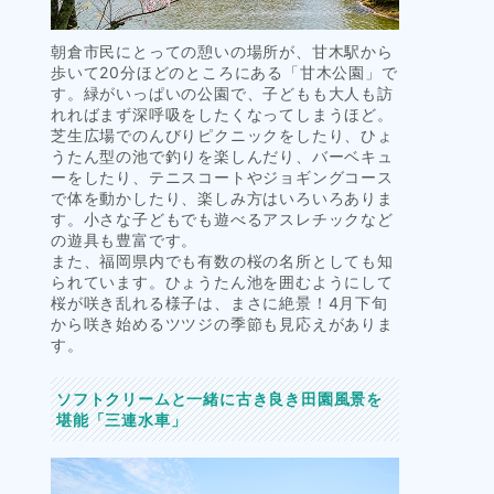
朝倉市民にとっての憩いの場所が、甘木駅から
歩いて20分ほどのところにある「甘木公園」で
す。緑がいっぱいの公園で、子どもも大人も訪
れればまず深呼吸をしたくなってしまうほど。
芝生広場でのんびりピクニックをしたり、ひょ
うたん型の池で釣りを楽しんだり、バーベキュ
ーをしたり、テニスコートやジョギングコース
で体を動かしたり、楽しみ方はいろいろありま
す。小さな子どもでも遊べるアスレチックなど
の遊具も豊富です。
また、福岡県内でも有数の桜の名所としても知
られています。ひょうたん池を囲むようにして
桜が咲き乱れる様子は、まさに絶景！4月下旬
から咲き始めるツツジの季節も見応えがありま
す。
ソフトクリームと一緒に古き良き田園風景を
堪能「三連水車」