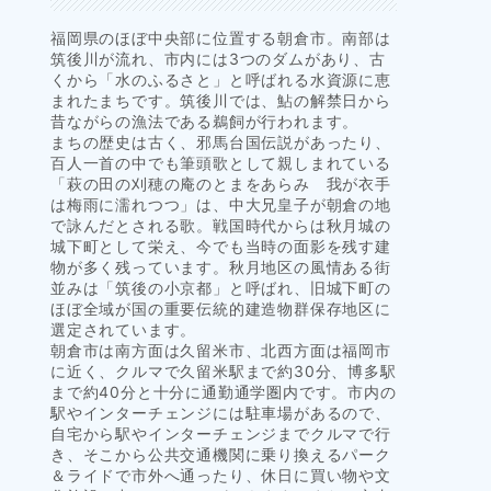
福岡県のほぼ中央部に位置する朝倉市。南部は
筑後川が流れ、市内には3つのダムがあり、古
くから「水のふるさと」と呼ばれる水資源に恵
まれたまちです。筑後川では、鮎の解禁日から
昔ながらの漁法である鵜飼が行われます。
まちの歴史は古く、邪馬台国伝説があったり、
百人一首の中でも筆頭歌として親しまれている
「萩の田の刈穂の庵のとまをあらみ 我が衣手
は梅雨に濡れつつ」は、中大兄皇子が朝倉の地
で詠んだとされる歌。戦国時代からは秋月城の
城下町として栄え、今でも当時の面影を残す建
物が多く残っています。秋月地区の風情ある街
並みは「筑後の小京都」と呼ばれ、旧城下町の
ほぼ全域が国の重要伝統的建造物群保存地区に
選定されています。
朝倉市は南方面は久留米市、北西方面は福岡市
に近く、クルマで久留米駅まで約30分、博多駅
まで約40分と十分に通勤通学圏内です。市内の
駅やインターチェンジには駐車場があるので、
自宅から駅やインターチェンジまでクルマで行
き、そこから公共交通機関に乗り換えるパーク
＆ライドで市外へ通ったり、休日に買い物や文