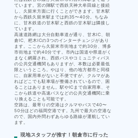
ています。宮の陣駅で西鉄天神大牟田線と接続
し、久留米方面に行くことができます。甘木駅
から西鉄久留米駅までは約35〜40分。ちなみ
に、甘木鉄道の甘木駅と西鉄の甘木駅は隣接し
ています。
高速道路網は大分自動車道が通り、甘木IC、朝
倉IC、杷木ICの3つのインターチェンジがあり
ます。ここから久留米市街地まで約30分、博多
市街地まで約40分です。市内は国道や県道がく
まなく網羅され、西鉄バスやコミュニティバス
の公共交通機関もありますが、本数は必要最低
限というところ。やはり、他の地方都市と同様
に、自家用車がないと不便ですが、クルマがあ
ればどこでも駐車場が整備されているので、困
ることはありません。駅やICまで自家用車、そ
こから鉄道や高速バスなどの公共交通機関に乗
り換えることも可能です。
空路は、最寄りの空港はクルマやバスで40〜
50分ほどの福岡空港です。九州で最大の空港な
ので、国内外問わずあらゆる路線が運航してい
ます。
現地スタッフが推す！朝倉市に行った