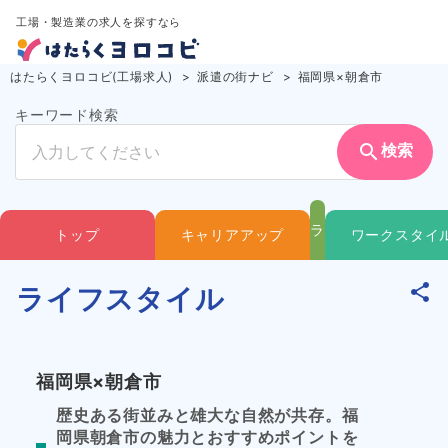
工場・製造業の求人を探すなら
はたらくヨロコビ(工場求人)
派遣の街ナビ
福岡県×朝倉市
キーワード検索
search
検索
ラ
トップ
キャリアアップ
ワークスタイ
イ
ライフスタイル
フ
福岡県×朝倉市
ス
歴史ある街並みと雄大な自然が共存。福
岡県朝倉市の魅力とおすすめポイントを