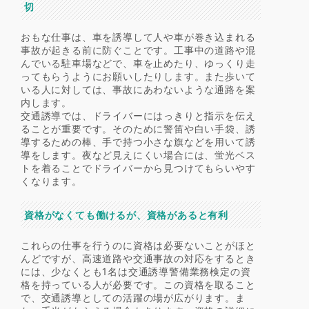
切
おもな仕事は、車を誘導して人や車が巻き込まれる
事故が起きる前に防ぐことです。工事中の道路や混
んでいる駐車場などで、車を止めたり、ゆっくり走
ってもらうようにお願いしたりします。また歩いて
いる人に対しては、事故にあわないような通路を案
内します。
交通誘導では、ドライバーにはっきりと指示を伝え
ることが重要です。そのために警笛や白い手袋、誘
導するための棒、手で持つ小さな旗などを用いて誘
導をします。夜など見えにくい場合には、蛍光ベス
トを着ることでドライバーから見つけてもらいやす
くなります。
資格がなくても働けるが、資格があると有利
これらの仕事を行うのに資格は必要ないことがほと
んどですが、高速道路や交通事故の対応をするとき
には、少なくとも1名は交通誘導警備業務検定の資
格を持っている人が必要です。この資格を取ること
で、交通誘導としての活躍の場が広がります。ま