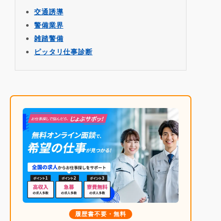
交通誘導
警備業界
雑踏警備
ピッタリ仕事診断
履歴書不要・無料