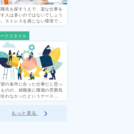
就職先を探すうえで、楽な仕事を
探す人は多いのではないでしょう
か。ストレスを感じない環境で...
ワークスタイル
希望の条件に合った仕事だと思っ
たものの、就職後に職場の雰囲気
が合わなかったというケース...
もっと見る
arrow_forward_ios