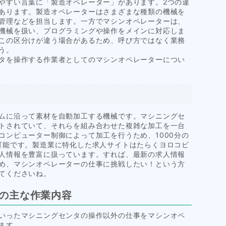
やすい言葉に「製造オペレーター」があります。2つの違
あります。製造オペレーターはさまざまな種類の機械を
管理などを担当します。一方でマシンオペレーターは、
機械を扱い、プログラミングや操作をメインに対応しま
この区分けが違う場合があるため、呼び方ではなく業務
う。
タを操作する作業者としてのマシンオペレーターについ
ムに沿って素材を自動加工する機械です。マシニングセ
トされていて、それらを組み合わせた複雑な加工を一台
コンピューター制御によって加工を行うため、1000分の
可能です。製造業に特化した求人サイトはたらくヨロコビ
人情報を豊富に扱っています。すれば、最新の求人情報
め、マシンオペレーターの仕事に挑戦したい！という方
てくださいね。
の主な作業内容
いったマシニングセンタの操作以外の仕事をマシンオペ
ます。