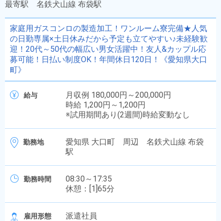
最寄駅
名鉄犬山線 布袋駅
家庭用ガスコンロの製造加工！ワンルーム寮完備★人気
の日勤専属×土日休みだから予定も立てやすい♪未経験歓
迎！20代～50代の幅広い男女活躍中！友人&カップル応
募可能！日払い制度OK！年間休日120日！《愛知県大口
町》
月収例 180,000円～200,000円
給与
時給 1,200円～1,200円
※試用期間あり(2週間)時給変動なし
愛知県 大口町 周辺 名鉄犬山線 布袋
勤務地
駅
08:30～17:35
勤務時間
休憩：[1]65分
派遣社員
雇用形態