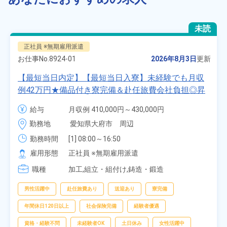
未読
正社員 ※無期雇用派遣
お仕事No.
8924-01
2026年8月3日
更新
【最短当日内定】【最短当日入寮】未経験でも月収
例42万円★備品付き寮完備＆赴任旅費会社負担◎昇
給・業績賞与あり！組立や塗装など自動車製造の各
給与
月収例 410,000円～430,000円

種作業！《愛知県大府市》
月給 277,000円～277,000円
勤務地
愛知県大府市　周辺
勤務時間
[1] 08:00～16:50

[2] 06:25～15:10

雇用形態
正社員 ※無期雇用派遣
[3] 17:05～01:50
職種
加工,組立・組付け,鋳造・鍛造
男性活躍中
赴任旅費あり
送迎あり
寮完備
年間休日120日以上
社会保険完備
経験者優遇
資格・経験不問
未経験者OK
土日休み
女性活躍中