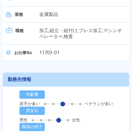
金属製品
業種
加工,組立・組付け,プレス加工,マシンオ
職種
ペレーター,検査
11703-01
お仕事No
勤務先情報
年齢層
若手が多い
ベテランが多い
男女比
男性
女性
職場の様子