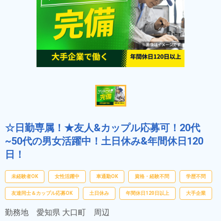
☆日勤専属！★友人&カップル応募可！20代
~50代の男女活躍中！土日休み&年間休日120
日！
未経験者OK
女性活躍中
車通勤OK
資格・経験不問
学歴不問
友達同士＆カップル応募OK
土日休み
年間休日120日以上
大手企業
勤務地
愛知県 大口町 周辺