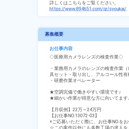
https://www.894651.com/qr/syoukai/
募集概要
お仕事内容
◇医療用カメラレンズの検査作業◇

・業務用カメラのレンズの検査作業（
具セット・取り出し、アルコール性有
・研磨作業オペレーター

★空調完備で働きやすい環境です♪

★細かい作業が得意な方に向いてます♪
【月収例】22万～24万円

【お仕事NO.13072-03】

※ご応募いただく際に、お仕事NO.をお
☆この案件以外にも多数工場の求人を