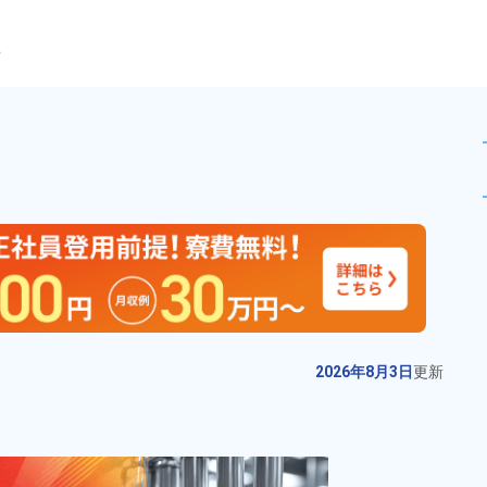
ら
検査作業！月収例23万以上可
未読
派遣社員
お仕事No.
4551-
2026年8月3日
更
03
新
【就業先はトーカロ】半導体装置
2026年8月3日
更新
部品の製造スタッフ！食事手当あ
り◎未経験歓迎★男女活躍中！寮
給与
月収例 260,000円～
費無料！土日祝休み×年間休日120
280,000円

勤務地
千葉県船橋市　周辺
日！正社員登用制度あり！社会保
時給 1,350円～1,350円