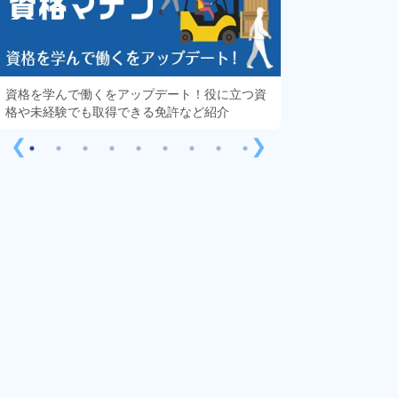
資格を学んで働くをアップデート！役に立つ資
知っておきたい「
格や未経験でも取得できる免許など紹介
する疑問や不安を
❮
❯