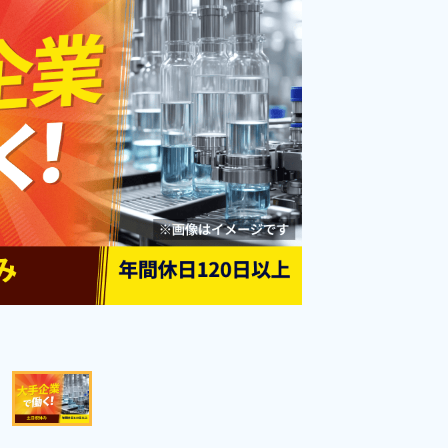
険完備◎格安食堂利用可★最寄り
勤務時間
[1] 08:30～17:00

[2] 07:30～16:00

駅から徒歩圏内◎《千葉県船橋
雇用形態
派遣社員
[3] 13:00～21:30

市》
職種
[4] 20:00～04:30

加工,マシンオペレータ
[5] 20:30～05:00
ー,バリ取り・研磨,検査
未経験者OK
経験者優遇
男性活躍中
女性活躍中
寮完備
年間休日120日以上
寮費無料
社会保険完備
資格・経験不問
土日祝休み
キャンペーン実施中！
駅チカ・駅中
赴任旅費あり
キープする
詳細をみる
WEBで応募する