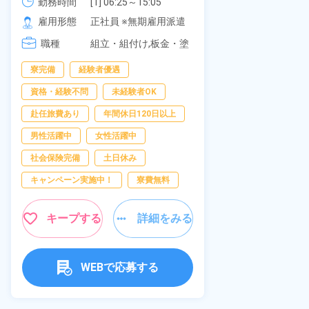
可！無料駐車場あり！カップルで
《愛知県大府
勤務時間
[1] 06:25～15:05

勤務時間
[2] 16:00～00:40

の応募OK★《宮城県大衡村》
雇用形態
正社員 ※無期雇用派遣
雇用形態
[3] 16:30～01:10

職種
[4] 08:00～16:40

組立・組付け,板金・塗
職種
[5] 20:00～04:40
装,溶接,検査
寮完備
経験者優遇
男性活躍中
資格・経験不問
未経験者OK
送迎あり
赴任旅費あり
年間休日120日以上
年間休日120日
男性活躍中
女性活躍中
経験者優遇
社会保険完備
土日休み
未経験者OK
キャンペーン実施中！
寮費無料
女性活躍中
キャンペーン実
キープする
詳細をみる
キープ
WEBで応募する