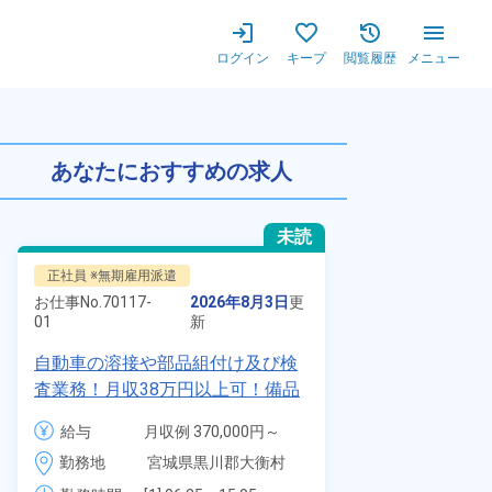
ログイン
キープ
閲覧履歴
メニュー
！未経験OK！★20～40代の
あなたにおすすめの求人
未読
正社員 ※無期雇用派遣
正社員 ※無期
お仕事No.
70117-
2026年8月3日
更
お仕事No.
8924
01
新
01
自動車の溶接や部品組付け及び検
【最短当日内
査業務！月収38万円以上可！備品
寮】未経験で
付きワンルーム寮完備！赴任旅費
品付き寮完備
給与
月収例 370,000円～
給与
会社負担★人気の土日休み！昇給
◎昇給・業績
390,000円

勤務地
宮城県黒川郡大衡村　
勤務地
＆業績賞与あり！車・バイク通勤
装など自動車
時給 1,700円～1,700円
周辺