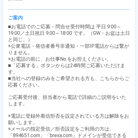
ご案内
■お電話でのご応募・問合せ受付時間は 平日 9:00～
19:00／土日祝日 9:00～18:00 です。（GW・お盆は土日
と同じ。）

※公衆電話・発信者番号非通知・一部IP電話からは繋が
りません。

※お電話の前に、お仕事No.をお控えください。

■「応募する」ボタンからは24時間ご応募いただけま
す。

■当社への登録のみをご希望される方も、こちらからご
応募ください。

ご応募受付後、担当者から電話で詳細のご説明をいた
します。

※電話に登録外着信拒否を設定されている方は解除をお
願いします。

※メールの指定受信／拒否設定をご利用の方は、
「894651.com」「brexa.com」ドメインが受信できる