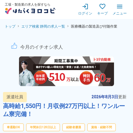
工場・製造業の求人を探すなら
ログイン
キープ
メニュー
トップ
エリア検索 静岡の求人一覧
医療機器の製造及び付随作業
医療機器の製造及び付随作業！
今月のイチオシ求人
派遣社員
2026年8月3日
更新
高時給1,550円！月収例27万円以上！ワンルー
ム寮完備！
車通勤OK
年間休日120日以上
経験者優遇
資格・経験不問