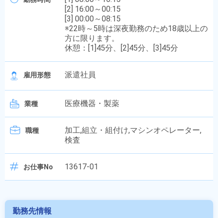
[2] 16:00～00:15
[3] 00:00～08:15
※22時～5時は深夜勤務のため18歳以上の
方に限ります。
休憩：[1]45分、[2]45分、[3]45分
派遣社員
雇用形態
医療機器・製薬
業種
加工,組立・組付け,マシンオペレーター,
職種
検査
13617-01
お仕事No
勤務先情報