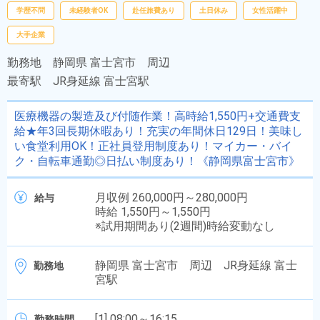
学歴不問
未経験者OK
赴任旅費あり
土日休み
女性活躍中
大手企業
勤務地
静岡県 富士宮市 周辺
最寄駅
JR身延線 富士宮駅
医療機器の製造及び付随作業！高時給1,550円+交通費支
給★年3回長期休暇あり！充実の年間休日129日！美味し
い食堂利用OK！正社員登用制度あり！マイカー・バイ
ク・自転車通勤◎日払い制度あり！《静岡県富士宮市》
月収例 260,000円～280,000円
給与
時給 1,550円～1,550円
※試用期間あり(2週間)時給変動なし
静岡県 富士宮市 周辺 JR身延線 富士
勤務地
宮駅
[1] 08:00～16:15
勤務時間