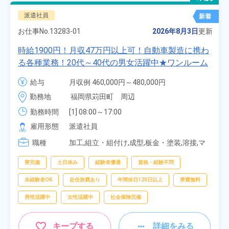
派遣社員
新着
お仕事No.
13283-01
2026年8月3日
更新
時給1900円！月収47万円以上可！自動車製造に携わ
る各種業務！20代～40代の男女活躍中★ワンルーム
寮無料！マイカー通勤OK！無料駐車場あり！赴任旅
給与
月収例 460,000円～480,000円

費会社負担！社員食堂あり！日払いあり！土日休
時給 1,900円～1,900円
勤務地
福岡県苅田町　周辺
み！特別賞与90万円支給！《福岡県京都郡苅田町》
勤務時間
[1] 08:00～17:00

[2] 20:00～05:00

雇用形態
派遣社員
[3] 06:30～15:00

職種
[4] 14:30～23:00

加工,組立・組付け,成型,板金・塗装,溶接,マ
[5] 22:30～07:00
シンオペレーター,部品供給・充填・運搬,検
査,物流・配送
寮完備
土日休み
経験者優遇
資格・経験不問
未経験者OK
赴任旅費あり
年間休日120日以上
寮費無料
男性活躍中
女性活躍中
社会保険完備
キープする
詳細をみる