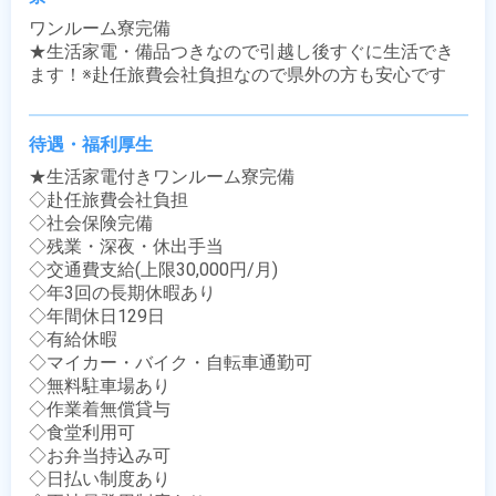
ワンルーム寮完備

★生活家電・備品つきなので引越し後すぐに生活でき
ます！※赴任旅費会社負担なので県外の方も安心です
待遇・福利厚生
★生活家電付きワンルーム寮完備

◇赴任旅費会社負担

◇社会保険完備

◇残業・深夜・休出手当

◇交通費支給(上限30,000円/月)

◇年3回の長期休暇あり

◇年間休日129日

◇有給休暇

◇マイカー・バイク・自転車通勤可

◇無料駐車場あり

◇作業着無償貸与

◇食堂利用可

◇お弁当持込み可

◇日払い制度あり
