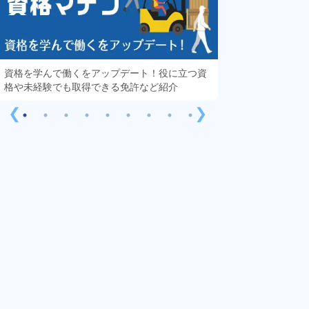
資格を学んで働くをアップデート！役に立つ資
知っておきたい「
格や未経験でも取得できる免許など紹介
する疑問や不安を
❮
❯