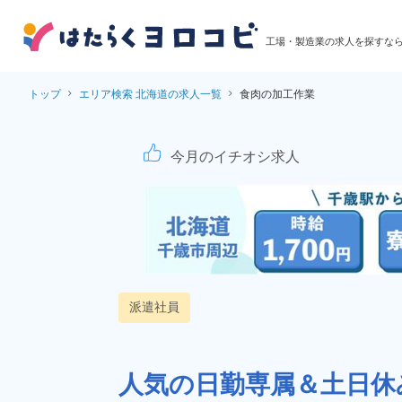
工場・製造業の求人を探すな
トップ
エリア検索 北海道の求人一覧
食肉の加工作業
食肉加工業務！未経験
今月のイチオシ求人
派遣社員
人気の日勤専属＆土日休