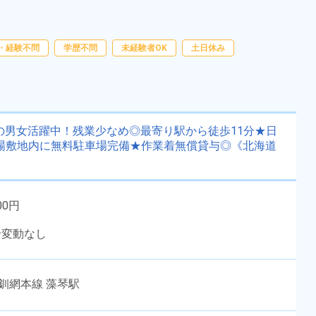
あり◎便利な日払い制度利用OK！
勤務時間
[1] 08:45～17:00

[2] 19:00～04:00

《福島県郡山市》
雇用形態
派遣社員
[3] 07:00～16:00
・経験不問
学歴不問
未経験者OK
土日休み
職種
マシンオペレーター,検
査,物流・配送
男性活躍中
女性活躍中
赴任旅費あり
寮完備
寮費無料
扶養控除内勤務可
代の男女活躍中！残業少なめ◎最寄り駅から徒歩11分★日
場敷地内に無料駐車場完備★作業着無償貸与◎《北海道
社会保険完備
キャンペーン実施中！
経験者優遇
資格・経験不問
未経験者OK
00円
キープする
詳細をみる
給変動なし
WEBで応募する
釧網本線 藻琴駅