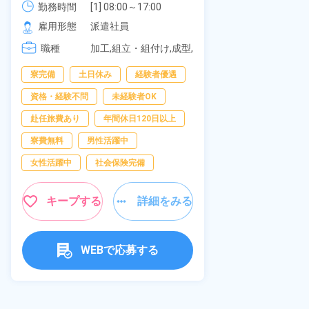
《愛知県大府
勤務時間
社員食堂あり！日払いあり！土日
勤務時間
[1] 08:00～17:00

[2] 20:00～05:00

雇用形態
休み！特別賞与90万円支給！《福
雇用形態
派遣社員
[3] 06:30～15:00

岡県京都郡苅田町》
職種
職種
[4] 14:30～23:00

加工,組立・組付け,成型,
[5] 22:30～07:00
板金・塗装,溶接,マシン
男性活躍中
寮完備
土日休み
経験者優遇
オペレーター,部品供
給・充填・運搬,検査,物
送迎あり
資格・経験不問
未経験者OK
流・配送
年間休日120日
赴任旅費あり
年間休日120日以上
経験者優遇
寮費無料
男性活躍中
未経験者OK
女性活躍中
社会保険完備
女性活躍中
キープする
詳細をみる
キャンペーン実
キープ
WEBで応募する