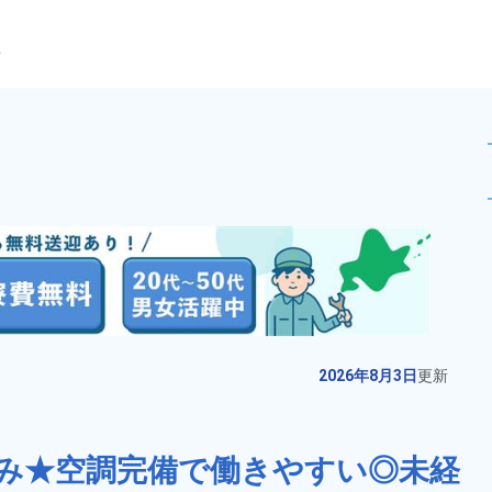
ら
歓迎★20代～50代の男女活
未読
派遣社員
おすすめ
お仕事No.
10675-
2026年8月3日
更
01
新
携帯やデジカメ部品の検査やマシ
2026年8月3日
更新
ンオペレーター業務！嬉しい寮費
無料★20代～40代の男女活躍中★
給与
月収例 220,000円～
赴任旅費会社負担！空調完備で働
み★空調完備で働きやすい◎未経
240,000円

勤務地
福島県郡山市　周辺
きやすい！1食340円～仕出し弁当
時給 1,250円～1,250円