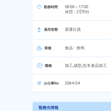
08:00～17:00
勤務時間
休憩：[1]70分
派遣社員
雇用形態
食品・飲料
業種
加工,成型,洗浄,食品加工
職種
2064-04
お仕事No
勤務先情報