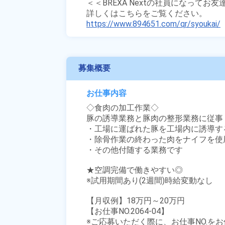
＜＜BREXA Nextの社員になってお
https://www.894651.com/qr/syoukai/
募集概要
お仕事内容
◇食肉の加工作業◇

豚の誘導業務と豚肉の整形業務に従事

・工場に運ばれた豚を工場内に誘導する
・除骨作業の終わった肉をナイフを使
・その他付随する業務です

★空調完備で働きやすい◎

※試用期間あり(2週間)時給変動なし

【月収例】18万円～20万円

【お仕事NO.2064-04】

※ご応募いただく際に、お仕事NO.をお