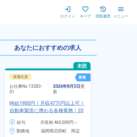
ログイン
キープ
閲覧履歴
メニュー
躍中！残業少なめ◎最寄り駅から
あなたにおすすめの求人
未読
派遣社員
正社員 ※無期
新着
お仕事No.
8924
お仕事No.
13283-
2026年8月3日
更
01
01
新
【最短当日内
時給1900円！月収47万円以上可！
寮】未経験で
自動車製造に携わる各種業務！20
品付き寮完備
代～40代の男女活躍中★ワンルー
給与
給与
月収例 460,000円～
◎昇給・業績
ム寮無料！マイカー通勤OK！無料
480,000円

勤務地
装など自動車
勤務地
福岡県苅田町　周辺
駐車場あり！赴任旅費会社負担！
時給 1,900円～1,900円