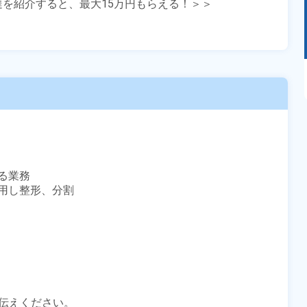
友達を紹介すると、最大15万円もらえる！＞＞

あるモノに魅了され続け気がつけばマニア
に！？ディープな世界にあなたもきっとハマる
はず！
業務

用し整形、分割

伝えください。
