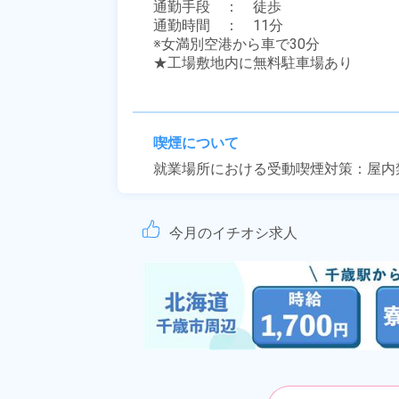
通勤手段　：　徒歩

通勤時間　：　11分

※女満別空港から車で30分

★工場敷地内に無料駐車場あり

喫煙について
就業場所における受動喫煙対策：屋内
今月のイチオシ求人