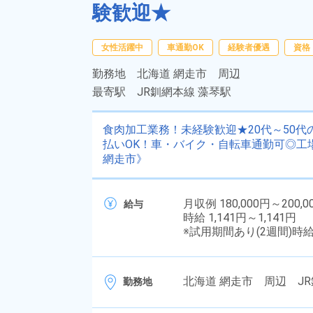
験歓迎★
女性活躍中
車通勤OK
経験者優遇
資格
勤務地
北海道 網走市 周辺
最寄駅
JR釧網本線 藻琴駅
食肉加工業務！未経験歓迎★20代～50
払いOK！車・バイク・自転車通勤可◎工
網走市》
月収例 180,000円～200,0
給与
時給 1,141円～1,141円
※試用期間あり(2週間)時
北海道 網走市 周辺 JR
勤務地