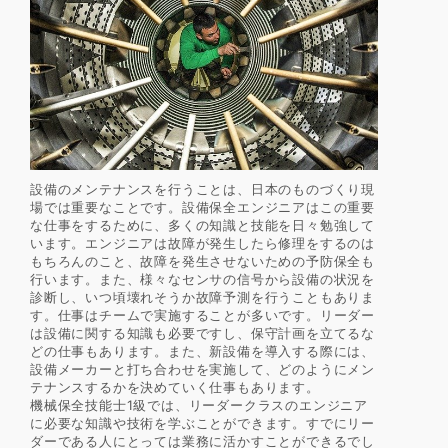
設備のメンテナンスを行うことは、日本のものづくり現
場では重要なことです。設備保全エンジニアはこの重要
な仕事をするために、多くの知識と技能を日々勉強して
います。エンジニアは故障が発生したら修理をするのは
もちろんのこと、故障を発生させないための予防保全も
行います。また、様々なセンサの信号から設備の状況を
診断し、いつ頃壊れそうか故障予測を行うこともありま
す。仕事はチームで実施することが多いです。リーダー
は設備に関する知識も必要ですし、保守計画を立てるな
どの仕事もあります。また、新設備を導入する際には、
設備メーカーと打ち合わせを実施して、どのようにメン
テナンスするかを決めていく仕事もあります。
機械保全技能士1級では、リーダークラスのエンジニア
に必要な知識や技術を学ぶことができます。すでにリー
ダーである人にとっては業務に活かすことができるでし