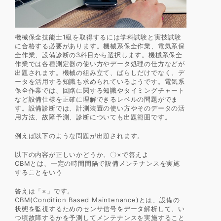
機械保全技能士1級を取得するには学科試験と実技試験
に合格する必要があります。機械系保全作業、電気系保
全作業、設備診断の3科目から選択します。機械系保全
作業では各種測定器の使い方やデータ処理の仕方などが
出題されます。機械の組み立て、ばらしだけでなく、デ
ータを活用する知識も求められているようです。電気系
保全作業では、回路に関する知識やタイミングチャート
など設備仕様を正確に理解できるレベルの問題がでま
す。設備診断では、計測装置の使い方やそのデータの活
用方法、故障予測、診断についても出題範囲です。
例えば以下のような問題が出題されます。
以下の内容が正しいかどうか、〇×で答えよ
CBMとは、一定の時間間隔で設備メンテナンスを実施
することをいう
答えは「×」です。
CBM(Condition Based Maintenance)とは、設備の
状態を監視するためのセンサ信号をデータ解析して、い
つ頃故障するかを予測してメンテナンスを実施すること