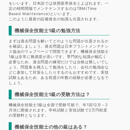
をいいます。日本語では状態基準保全とよばれます。一
定の時間間隔でメンテナンスするのはTBM(Time
Based Maintenance)といいます。
このように最新の設備保全の知識も出題されます。
機械保全技能士1級の勉強方法
まずは過去問題を解いてどのような問題が出題されるか
を確認しましょう。過去問題は日本プラントメンテナン
ス協会のウェブページで閲覧できます。機械保全技能士
1級は非常に難易度が高いです。専門的な知識が幅広く
必要なため、過去問題の練習だけでは合格は難しいでし
ょう。問題集を購入して勉強をしたり、会社の勉強会な
どに参加して対策をしたりするのもおすすめです。実技
試験もあるため、ある程度の年数の経験が必要となるで
しょう。
機械保全技能士1級の受験方法は？
機械保全技能士1級は全国で受験可能で、年1回12月～2
月頃に開催されます。学科試験と実技試験で2万円程度
の受験料となります。
機械保全技能士の他の級はある？