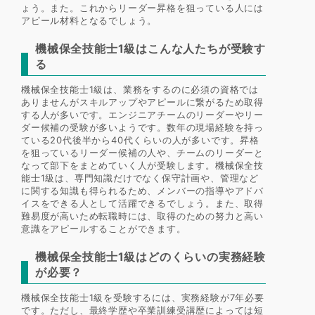
ょう。また。これからリーダー昇格を狙っている人には
アピール材料となるでしょう。
機械保全技能士1級はこんな人たちが受験す
る
機械保全技能士1級は、業務をするのに必須の資格では
ありませんがスキルアップやアピールに繋がるため取得
する人が多いです。エンジニアチームのリーダーやリー
ダー候補の受験が多いようです。数年の現場経験を持っ
ている20代後半から40代くらいの人が多いです。昇格
を狙っているリーダー候補の人や、チームのリーダーと
なって部下をまとめていく人が受験します。機械保全技
能士1級は、専門知識だけでなく保守計画や、管理など
に関する知識も得られるため、メンバーの指導やアドバ
イスをできる人として活躍できるでしょう。また、取得
難易度が高いため転職時には、取得のための努力と高い
意識をアピールすることができます。
機械保全技能士1級はどのくらいの実務経験
が必要？
機械保全技能士1級を受験するには、実務経験が7年必要
です。ただし、最終学歴や卒業訓練受講歴によっては短