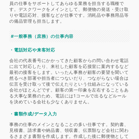
員の仕事をサポートしてあらゆる業務を担当する職種で
す。デスクワークをメインとして、郵便物の発送・受け取
りや電話応対、接客などが仕事です。消耗品や事務用品等
の備品管理も担当します。
#一般事務（庶務）の仕事内容
・電話対応や来客対応
会社の代表番号にかかってきた顧客からの問い合わせ電話
に出て対応したり、来社した顧客を応接室に案内するなど
最初の接客をします。いったん事務が顧客の要望を聞いて
然るべき部署や担当者につないだり、つながらない場合は
伝言を受け取って後で伝えたりという仕組みになっている
会社がほとんどです。顧客の第一印象を左右することもあ
る大事な業務のため、電話には1コールで出るなどルール
を決めている会社も少なくありません。
・書類作成/データ入力
事務の仕事のメインとなることの多い仕事です。契約書、
見積書、請求書や納品書、領収書、伝票類など会社に関わ
るさまざま書類を作成します。作成した後に郵便物として