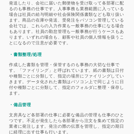
発送したり、会社に届いた郵便物を受け取って各部署に配
るのも事務の仕事です。人事事務も業務範囲に入っている
場合は社員の給与明細や社会保険関係書類なども取り扱い
ます。商品の在庫や発送、受発注をパソコン管理している
会社では、これらの入力作業も一般事務の仕事になる場合
もあります。社員の勤怠管理も一般事務が行うケースもあ
ります。いずれの場合も、顧客や社員の個人情報を扱うこ
とになるので注意が必要です。
・書類整理/処理
作成した書類を管理・保管するのも事務の大切な仕事で
す。「ファイリング」と呼ばれています。紙の書類は日付
や種類ごとに分類して、指定の場所にファイリングしてい
きます。データ化された書類はパソコン上で同じように日
付や種類ごとに分類して、指定のフォルダに整理・保存し
ます。
・備品管理
文房具など各部署の仕事に必要な備品の管理も仕事のひと
つです。不足が発生したら各部署から注文を集めて指定の
業者に発注します。発注の際の伝票を管理し、指定の期日
に経理に出す仕事も行います。