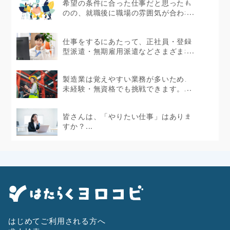
希望の条件に合った仕事だと思ったも
のの、就職後に職場の雰囲気が合わな
かったというケース...
仕事をするにあたって、正社員・登録
型派遣・無期雇用派遣などさまざまな
働き方があります。...
製造業は覚えやすい業務が多いため、
未経験・無資格でも挑戦できます。...
皆さんは、「やりたい仕事」はありま
すか？...
はじめてご利用される方へ