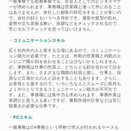
一般事務でも総務事務でも、社会人としてのビジネスマナ
ーが求められます。事務職は営業職と違って外に出ること
はありませんが、来社した顧客の対応をすることが多いの
で、会社の顔ともいうべき存在です。服装や髪型の乱れ、
姿勢や立ち居振る舞い、挨拶などをチェックされるので、
常にセルフチェックを怠ってはいけません。
・コミュニケーションスキル
広く社内外の人と接する立場にあるので、コミュニケーシ
ョン能力が必要です。たとえば、外勤の営業職と内勤のエ
ンジニア職が顔を合わせることは少ないかもしれません
が、事務職は仕事の性質上、どちらとも顔を合わせて話を
します。また、さまざまな職階の社員と接し、仕事上、役
員など立場が上の人と話をすることもあります。さらに、
お客様とも接するので、いろいろな人とスムーズに気持ち
よくやりとりできるコミュニケーション能力が不可欠で
す。また、事務職には集中力も求められます。事務作業は
単調だと思う人も多いですが、書類作成や計算などは常に
慎重さが必要な仕事です。
・PCスキル
一般事務はOA事務という呼称で求人が行われるケースも