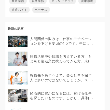
禁止業務
製造業務
キャリアアップ
健康診断
派遣バイト
ボーナス
最新の記事
人間関係の悩みは、仕事のモチベーシ
ョンを下げる要因の1つです。中にはス
トレスを抱えて体...
転職活動中や転職を考えている方、も
ともと製造業に携わってきた方、未経
験者であっても製造...
就職先を探すうえで、楽な仕事を探す
人は多いのではないでしょうか。スト
レスを感じない環境で...
経済的に豊かになるには、稼げる仕事
を探したいものです。しかし、具体的
にどのような仕事が...