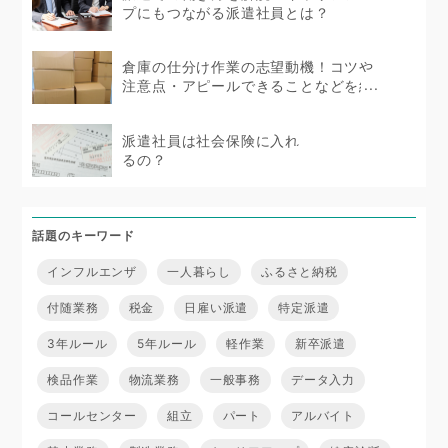
プにもつながる派遣社員とは？
倉庫の仕分け作業の志望動機！コツや
注意点・アピールできることなどを紹
介
派遣社員は社会保険に入れ
るの？
話題のキーワード
インフルエンザ
一人暮らし
ふるさと納税
付随業務
税金
日雇い派遣
特定派遣
3年ルール
5年ルール
軽作業
新卒派遣
検品作業
物流業務
一般事務
データ入力
コールセンター
組立
パート
アルバイト