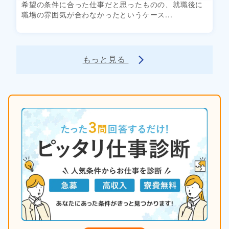
希望の条件に合った仕事だと思ったものの、就職後に
職場の雰囲気が合わなかったというケース...
もっと見る
arrow_forward_ios