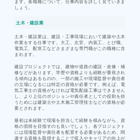
ます。各職種について、仕事内容を詳しく見ていきま
しょう。
土木・建設業
土木・建設業は、建設・工事現場において建築や土木
作業をする仕事です。大工、左官、内装工、とび職、
電気工、配管工などさまざまな専門職がこの職種に含
まれます。
建設プロジェクトでは、建物や道路の建設・改修・補
修などがあります。学歴や資格よりも経験が重視され
る傾向はあるものの、一部の施工や現場監督や責任者
の立場になるには特定の資格が必要です。例えば、電
気工事士の資格がなければ電気配線工事はできません
し、より上位のポジションや責任者としての役割を担
うためには建築士や土木施工管理技士などの資格が必
要とされます。
最初は未経験で現場を担当して経験を積みながら、資
格の習得を目指すのも良いでしょう。各プロジェクト
には現場監督や責任者を配置する必要があるため、関
連する資格を取得することで収入やキャリアの向上が