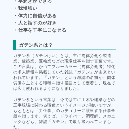
・早起きができる
・我慢強い
・体力に自信がある
・人と話すのが好き
・仕事を丁寧にこなせる
ガテン系とは？
ガテン系（ガテンけい）とは、主に肉体労働や製造
業、建築業、運輸業などの現場仕事を指す言葉です。
この言葉は、かつてブルーカラー（肉体労働者）特化
の求人情報を掲載していた雑誌「ガテン」が由来とい
われています。「ガテン」という雑誌の名前が、肉体
労働を主とする職種を指す俗語として定着し、現在で
は広く使われるようになりました。
ガテン系という言葉は、今では主に土木や建築などの
工事現場に関わる職種というイメージが強いですが、
もともとは「力仕事」のカテゴリーに該当する仕事全
般を指します。例えば、ドライバー、調理師、メカニ
ックなども、雑誌『ガテン』で取り扱われていまし
た。