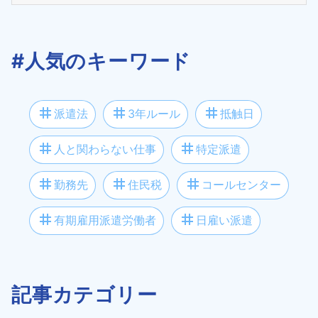
#人気のキーワード
tag
tag
tag
派遣法
3年ルール
抵触日
tag
tag
人と関わらない仕事
特定派遣
tag
tag
tag
勤務先
住民税
コールセンター
tag
tag
有期雇用派遣労働者
日雇い派遣
記事カテゴリー