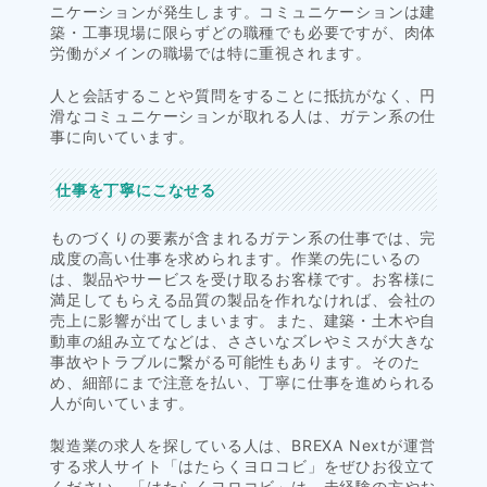
ニケーションが発生します。コミュニケーションは建
築・工事現場に限らずどの職種でも必要ですが、肉体
労働がメインの職場では特に重視されます。
人と会話することや質問をすることに抵抗がなく、円
滑なコミュニケーションが取れる人は、ガテン系の仕
事に向いています。
仕事を丁寧にこなせる
ものづくりの要素が含まれるガテン系の仕事では、完
成度の高い仕事を求められます。作業の先にいるの
は、製品やサービスを受け取るお客様です。お客様に
満足してもらえる品質の製品を作れなければ、会社の
売上に影響が出てしまいます。また、建築・土木や自
動車の組み立てなどは、ささいなズレやミスが大きな
事故やトラブルに繋がる可能性もあります。そのた
め、細部にまで注意を払い、丁寧に仕事を進められる
人が向いています。
製造業の求人を探している人は、BREXA Nextが運営
する求人サイト「はたらくヨロコビ」をぜひお役立て
ください。「はたらくヨロコビ」は、未経験の方やお