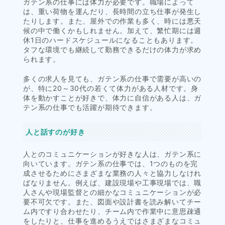
ガテン系の仕事には体力が必要です。職場によって
は、重い荷物を運んだり、長時間の立ち仕事が発生し
たりします。また、屋外での作業も多く、時には悪天
候の中で働くかもしれません。加えて、繁忙期には週
休1日のハードスケジュールになることもあります。
タフな環境でも継続して勤務できるだけの体力が求め
られます。
多くの求人を見ても、ガテン系の仕事で需要が高いの
が、特に20～30代の若くて体力がある人材です。身
体を動かすことが好きで、体力に自信がある人は、ガ
テン系の仕事でも活躍が期待できます。
人と話すのが好き
人とのコミュニケーションが好きな人は、ガテン系に
向いています。ガテン系の仕事では、1つのものを完
成させるためにさまざまな業務の人々と協力しなけれ
ばなりません。例えば、建設現場や工事現場では、職
人さんや現場監督との細かなコミュニケーションが必
要不可欠です。また、図面や設計書を読み解いてチー
ム内ですり合わせたり、チーム内で作業中に意思疎通
をしたりと、仕事を進めるうえではさまざまなコミュ