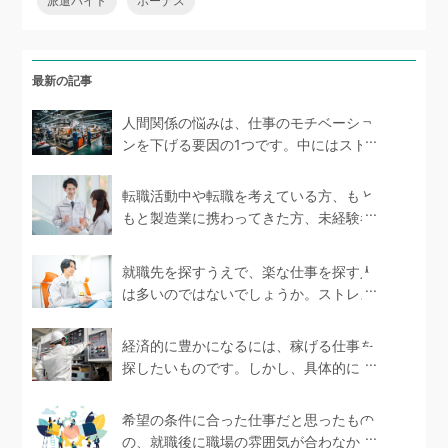
派遣バイト
ボーナス
最新の記事
人間関係の悩みは、仕事のモチベーショ
ンを下げる要因の1つです。中にはストレ
スを抱えて体...
転職活動中や転職を考えている方、もと
もと製造業に携わってきた方、未経験者
であっても製造...
就職先を探すうえで、楽な仕事を探す人
は多いのではないでしょうか。ストレス
を感じない環境で...
経済的に豊かになるには、稼げる仕事を
探したいものです。しかし、具体的にど
のような仕事が...
希望の条件に合った仕事だと思ったもの
の、就職後に職場の雰囲気が合わなかっ