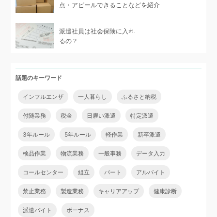
点・アピールできることなどを紹介
派遣社員は社会保険に入れ
るの？
話題のキーワード
インフルエンザ
一人暮らし
ふるさと納税
付随業務
税金
日雇い派遣
特定派遣
3年ルール
5年ルール
軽作業
新卒派遣
検品作業
物流業務
一般事務
データ入力
コールセンター
組立
パート
アルバイト
禁止業務
製造業務
キャリアアップ
健康診断
派遣バイト
ボーナス