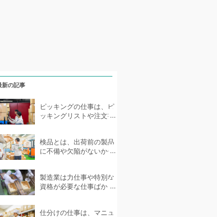
最新の記事
ピッキングの仕事は、ピ
ッキングリストや注文書
に従って倉庫や工場で指
定の商品を集める仕事...
検品とは、出荷前の製品
に不備や欠陥がないかチ
ェックする仕事です。お
客様の信頼に直結する...
製造業は力仕事や特別な
資格が必要な仕事ばかり
ではなく、未経験の方や
ブランクのある方...
仕分けの仕事は、マニュ