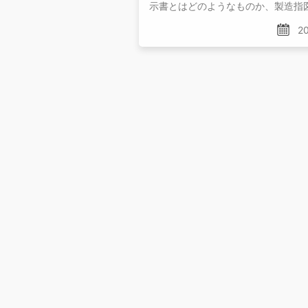
示書とはどのようなものか、製造指
原価の関係、製造実績と実際原価の
20
いて紹介します。