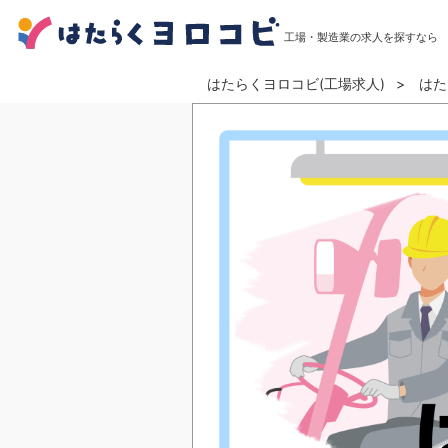
工場・製造業の求人を探すなら
はたらくヨロコビ(工場求人)
はた