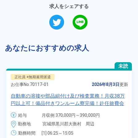
求人をシェアする
あなたにおすすめの求人
未読
正社員 ※無期雇用派遣
お仕事No.
70117-01
2026年8月3日
更新
自動車の溶接や部品組付け及び検査業務！月収38万
円以上可！備品付きワンルーム寮完備！赴任旅費会
社負担★人気の土日休み！昇給＆業績賞与あり！
給与
月収例 370,000円～390,000円

車・バイク通勤可！無料駐車場あり！カップルでの
時給 1,700円～1,700円
勤務地
宮城県黒川郡大衡村　周辺
応募OK★《宮城県大衡村》
勤務時間
[1] 06:25～15:05
