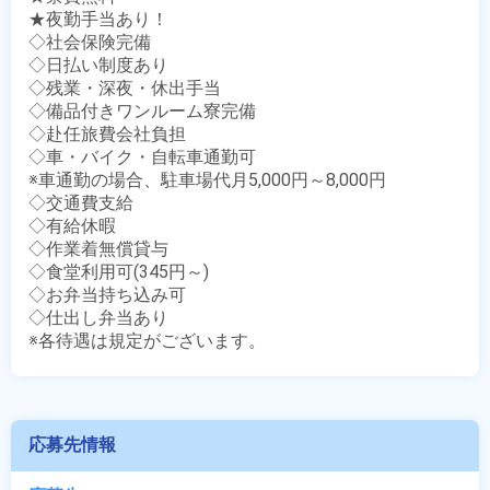
★夜勤手当あり！

◇社会保険完備

◇日払い制度あり

◇残業・深夜・休出手当

◇備品付きワンルーム寮完備

◇赴任旅費会社負担

◇車・バイク・自転車通勤可

※車通勤の場合、駐車場代月5,000円～8,000円

◇交通費支給

◇有給休暇

◇作業着無償貸与

◇食堂利用可(345円～)

◇お弁当持ち込み可

◇仕出し弁当あり

※各待遇は規定がございます。
応募先情報