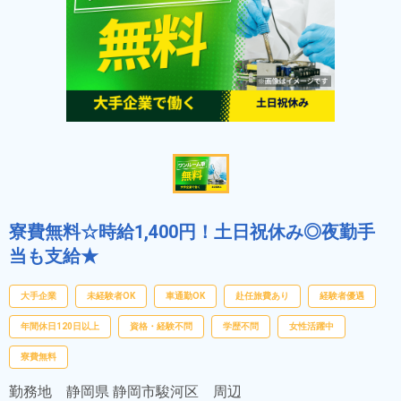
寮費無料☆時給1,400円！土日祝休み◎夜勤手
当も支給★
大手企業
未経験者OK
車通勤OK
赴任旅費あり
経験者優遇
年間休日120日以上
資格・経験不問
学歴不問
女性活躍中
寮費無料
勤務地
静岡県 静岡市駿河区 周辺