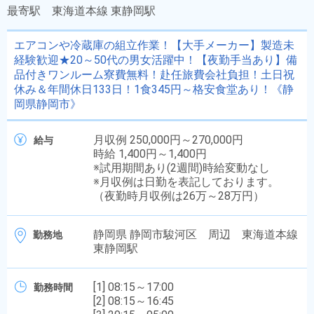
最寄駅
東海道本線 東静岡駅
エアコンや冷蔵庫の組立作業！【大手メーカー】製造未
経験歓迎★20～50代の男女活躍中！【夜勤手当あり】備
品付きワンルーム寮費無料！赴任旅費会社負担！土日祝
休み＆年間休日133日！1食345円～格安食堂あり！《静
岡県静岡市》
月収例 250,000円～270,000円
給与
時給 1,400円～1,400円
※試用期間あり(2週間)時給変動なし
※月収例は日勤を表記しております。
（夜勤時月収例は26万～28万円）
静岡県 静岡市駿河区 周辺 東海道本線
勤務地
東静岡駅
[1] 08:15～17:00
勤務時間
[2] 08:15～16:45