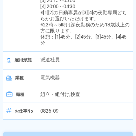
[3] 20:15～05:00
[4] 20:00～04:30
※[1][2]の日勤専属か[3][4]の夜勤専属どち
らかお選びいただけます。
※22時～5時は深夜勤務のため18歳以上の
方に限ります。
休憩：[1]45分、[2]45分、[3]45分、[4]45
分
派遣社員
雇用形態
電気機器
業種
組立・組付け,検査
職種
0826-09
お仕事No