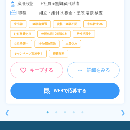
[2] 16:00～00:40

雇用形態
正社員 ※無期雇用派遣
[3] 16:30～01:10

職種
[4] 08:00～16:40

組立・組付け,板金・塗装,溶接,検査
[5] 20:00～04:40
寮完備
経験者優遇
資格・経験不問
未経験者OK
赴任旅費あり
年間休日120日以上
男性活躍中
女性活躍中
社会保険完備
土日休み
キャンペーン実施中！
寮費無料
キープする
詳細をみる
WEBで応募する
❮
❯