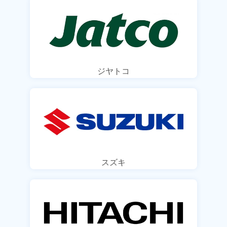
ジヤトコ
スズキ