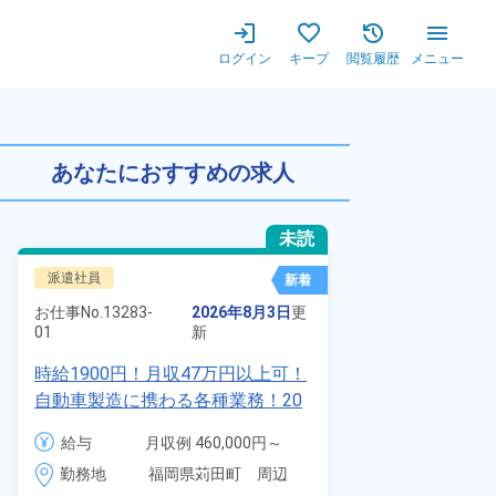
ログイン
キープ
閲覧履歴
メニュー
未経験でも時給1,300円★2
あなたにおすすめの求人
未読
派遣社員
正社員 ※無期
新着
お仕事No.
8924
お仕事No.
13283-
2026年8月3日
更
01
01
新
【最短当日内
時給1900円！月収47万円以上可！
寮】未経験で
自動車製造に携わる各種業務！20
品付き寮完備
代～40代の男女活躍中★ワンルー
給与
給与
月収例 460,000円～
◎昇給・業績
ム寮無料！マイカー通勤OK！無料
480,000円

勤務地
装など自動車
勤務地
福岡県苅田町　周辺
駐車場あり！赴任旅費会社負担！
時給 1,900円～1,900円