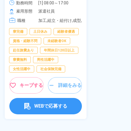
《愛知県大府
勤務時間
社員食堂あり！日払いあり！土日
勤務時間
[1] 08:00～17:00

[2] 20:00～05:00

雇用形態
休み！特別賞与90万円支給！《福
雇用形態
派遣社員
[3] 06:30～15:00

岡県京都郡苅田町》
職種
職種
[4] 14:30～23:00

加工,組立・組付け,成型,
[5] 22:30～07:00
板金・塗装,溶接,マシン
男性活躍中
寮完備
土日休み
経験者優遇
オペレーター,部品供
給・充填・運搬,検査,物
送迎あり
資格・経験不問
未経験者OK
流・配送
年間休日120日
赴任旅費あり
年間休日120日以上
経験者優遇
寮費無料
男性活躍中
未経験者OK
女性活躍中
社会保険完備
女性活躍中
キープする
詳細をみる
キャンペーン実
キープ
WEBで応募する