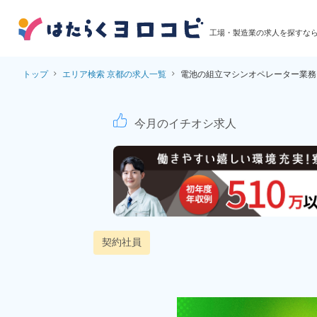
工場・製造業の求人を探すな
トップ
エリア検索 京都の求人一覧
電池の組立マシンオペレーター業務
リチウムイオン電池の
今月のイチオシ求人
契約社員