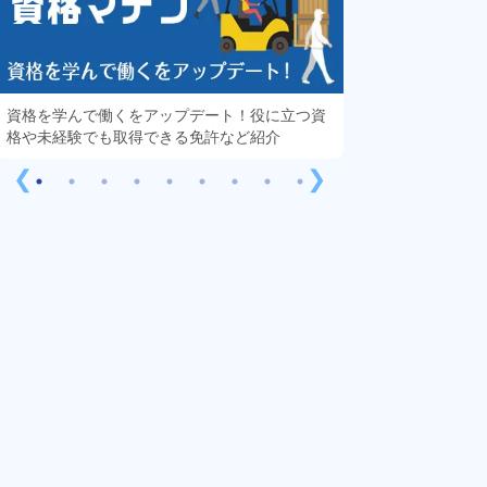
資格を学んで働くをアップデート！役に立つ資
知っておきたい「
格や未経験でも取得できる免許など紹介
する疑問や不安を
❮
❯