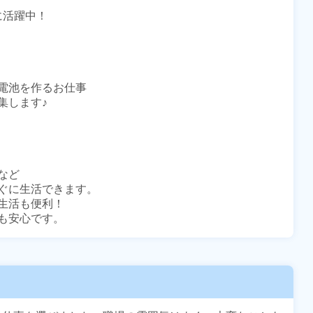
に活躍中！

電池を作るお仕事

します♪

ど

ぐに生活できます。

活も便利！

も安心です。