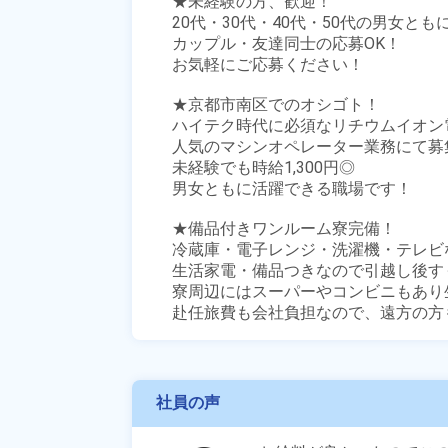
★未経験の方、歓迎！

20代・30代・40代・50代の男女とも
カップル・友達同士の応募OK！

お気軽にご応募ください！

★京都市南区でのオシゴト！

ハイテク時代に必須なリチウムイオン
人気のマシンオペレーター業務にて募集
未経験でも時給1,300円◎

男女ともに活躍できる職場です！

★備品付きワンルーム寮完備！

冷蔵庫・電子レンジ・洗濯機・テレビな
生活家電・備品つきなので引越し後す
寮周辺にはスーパーやコンビニもあり生
赴任旅費も会社負担なので、遠方の方
社員の声