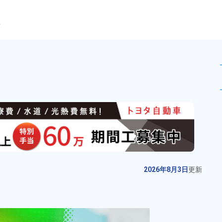
ら
組立マシンオペレーター業務！
未読
派遣社員
お仕事No.
11581-
2026年8月3日
更
02
新
輸送機器パネルの製造・加工 ！未
2026年8月3日
更新
経験歓迎★20代～40代の男女活躍
中！カップル＆友達同士の応募
給与
月収例 220,000円～
OK！土日休み★年間休日121日！
240,000円

勤務地
群馬県太田市　周辺
備品付きワンルームの寮完備！赴
時給 1,300円～1,300円