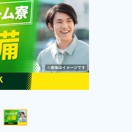
任旅費会社負担◎日払い制度あ
勤務時間
[1] 15:00～23:45

[2] 23:00～07:45

り！《群馬県太田市》
雇用形態
派遣社員
[3] 07:00～15:45
職種
加工,組立・組付け,成型,
板金・塗装,マシンオペ
未経験者OK
男性活躍中
レーター,バリ取り・研
磨,検査
女性活躍中
赴任旅費あり
経験者優遇
年間休日120日以上
社会保険完備
資格・経験不問
寮完備
土日休み
キープする
詳細をみる
WEBで応募する