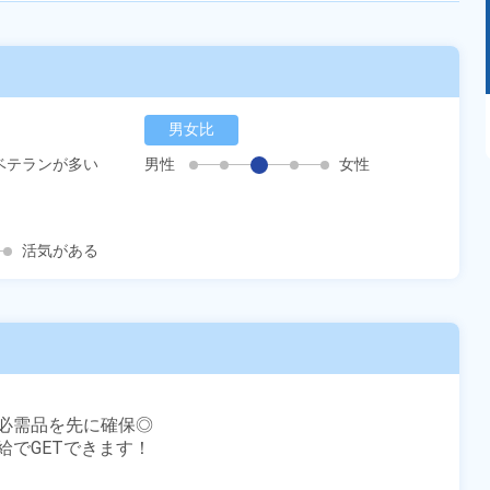
あるモノに魅了され続け気がつけばマニア
男女比
に！？ディープな世界にあなたもきっとハマる
はず！
ベテランが多い
男性
女性
活気がある
必需品を先に確保◎

でGETできます！
