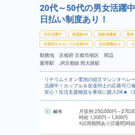
20代～50代の男女活
日払い制度あり！
女性活躍中
車通勤OK
経験者優遇
資格
友達同士＆カップル応募OK
赴任旅費あり
入
勤務地
京都府 京都市南区 周辺
最寄駅
JR京都線 西大路駅
リチウムイオン電池の組立マシンオペレータ
活躍中！カップル＆友達同士の応募可◎食
安心！生活支援物資を事前に購入OK★《
月収例 250,000円～270,0
給与
時給 1,300円～1,300円
※試用期間あり(2週間)時