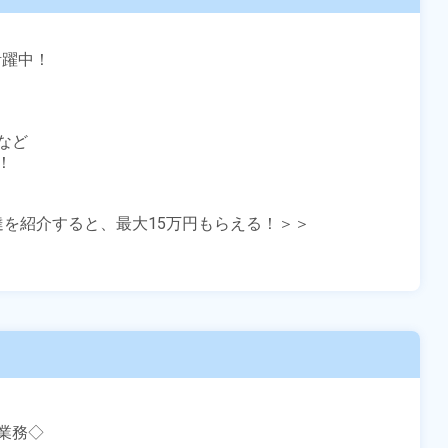
躍中！

ど



友達を紹介すると、最大15万円もらえる！＞＞

務◇
