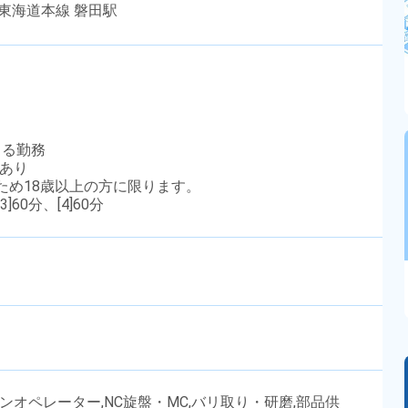
R東海道本線 磐田駅
による勤務
あり
のため18歳以上の方に限ります。
3]60分、[4]60分
シンオペレーター,NC旋盤・MC,バリ取り・研磨,部品供