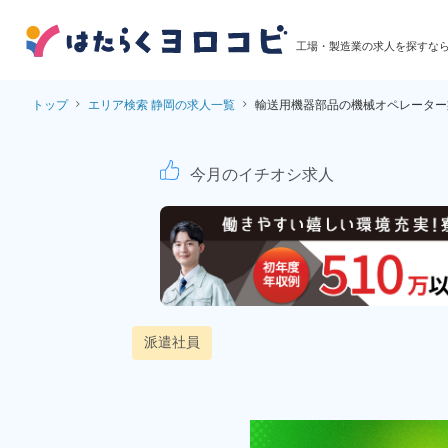
工場・製造業の求人を探すな
トップ
エリア検索 静岡の求人一覧
輸送用機器部品の機械オペレーター
輸送用機器部品の機械
今月のイチオシ求人
派遣社員