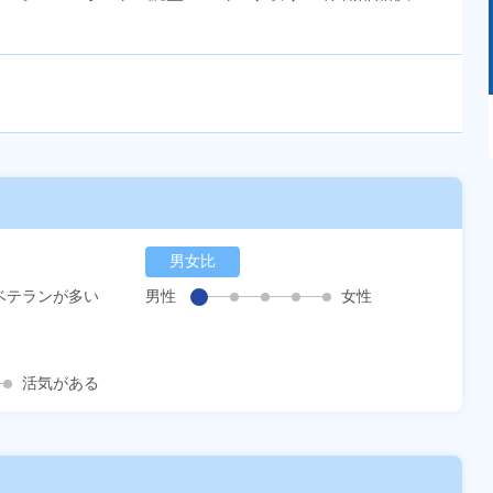
あるモノに魅了され続け気がつけばマニア
に！？ディープな世界にあなたもきっとハマる
はず！
男女比
ベテランが多い
男性
女性
活気がある