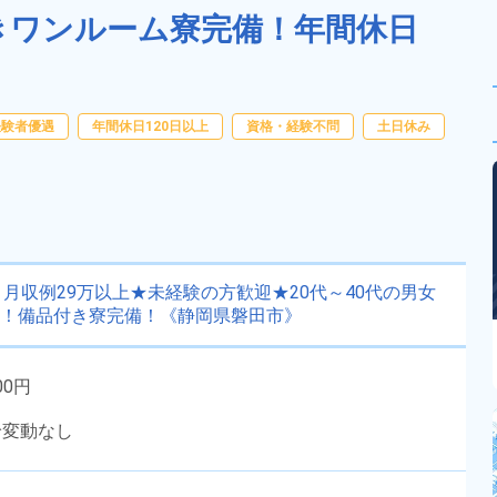
付きワンルーム寮完備！年間休日
経験者優遇
年間休日120日以上
資格・経験不問
土日休み
月収例29万以上★未経験の方歓迎★20代～40代の男女
り！備品付き寮完備！《静岡県磐田市》
00円
給変動なし