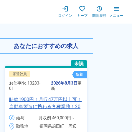
ログイン
キープ
閲覧履歴
メニュー
万以上★未経験の方歓迎★20代
あなたにおすすめの求人
未読
派遣社員
正社員 ※無期
新着
お仕事No.
8924
お仕事No.
13283-
2026年8月3日
更
01
01
新
【最短当日内
時給1900円！月収47万円以上可！
寮】未経験で
自動車製造に携わる各種業務！20
品付き寮完備
代～40代の男女活躍中★ワンルー
給与
給与
月収例 460,000円～
◎昇給・業績
ム寮無料！マイカー通勤OK！無料
480,000円

勤務地
装など自動車
勤務地
福岡県苅田町　周辺
駐車場あり！赴任旅費会社負担！
時給 1,900円～1,900円