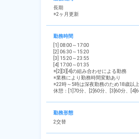
長期

※2ヶ月更新
勤務時間
[1] 08:00～17:00

[2] 06:30～15:20

[3] 15:20～23:55

[4] 17:00～01:35

※[2][3][4]の組み合わせによる勤務

※業務により勤務時間変動あり

※22時～5時は深夜勤務のため18歳以
休憩：[1]70分、[2]60分、[3]60分、[4]
勤務形態
2交替