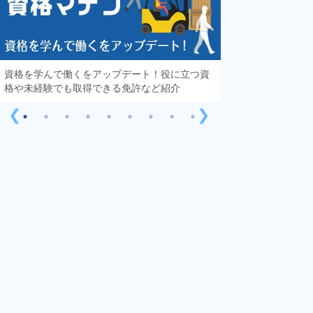
資格を学んで働くをアップデート！役に立つ資
知っておきたい「
格や未経験でも取得できる免許など紹介
する疑問や不安を
❮
❯