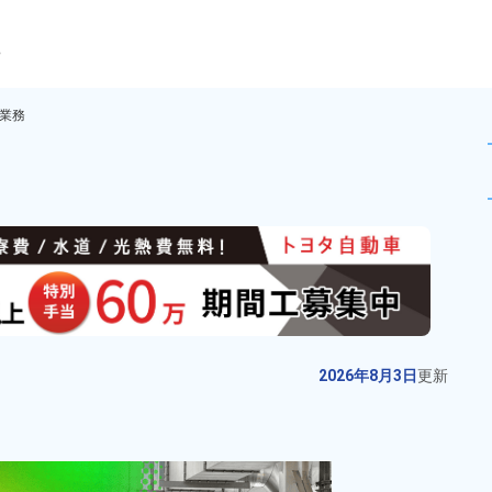
ら
業務
オペレーター業務！月収例29
未読
派遣社員
お仕事No.
10715-
2026年8月3日
更
01
新
電子プリント基板の組立・加工作
2026年8月3日
更新
業！月収例32万円以上★時給1,650
円！未経験OK★カップルや友達同
給与
月収例 310,000円～
士の応募OK！自社正社員登用制度
330,000円

勤務地
長野県箕輪町 周辺
あり！日払い制度あり！備品付き
時給 1,650円～1,650円