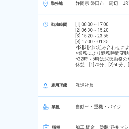
静岡県 磐田市 周辺 J
勤務地
[1] 08:00～17:00
勤務時間
[2] 06:30～15:20
[3] 15:20～23:55
[4] 17:00～01:35
※[2][3][4]の組み合わせ
※業務により勤務時間変動
※22時～5時は深夜勤務
休憩：[1]70分、[2]60分、[
派遣社員
雇用形態
自動車・重機・バイク
業種
加工,板金・塗装,溶接,マ
職種