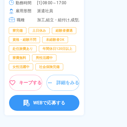
《愛知県大府
勤務時間
社員食堂あり！日払いあり！土日
勤務時間
[1] 08:00～17:00

[2] 20:00～05:00

雇用形態
休み！特別賞与90万円支給！《福
雇用形態
派遣社員
[3] 06:30～15:00

岡県京都郡苅田町》
職種
職種
[4] 14:30～23:00

加工,組立・組付け,成型,
[5] 22:30～07:00
板金・塗装,溶接,マシン
男性活躍中
寮完備
土日休み
経験者優遇
オペレーター,部品供
給・充填・運搬,検査,物
送迎あり
資格・経験不問
未経験者OK
流・配送
年間休日120日
赴任旅費あり
年間休日120日以上
経験者優遇
寮費無料
男性活躍中
未経験者OK
女性活躍中
社会保険完備
女性活躍中
キープする
詳細をみる
キャンペーン実
キープ
WEBで応募する