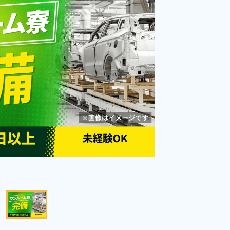
ワンルーム寮完備◎赴任旅費あ
勤務時間
[1] 08:30～17:25

[2] 17:30～02:25

り！長野県外からの応募大歓迎◎
雇用形態
派遣社員
[3] 07:00～15:55

社会保険完備◎《長野県箕輪町》
職種
[4] 19:00～03:35

加工,組立・組付け
[5] 06:15～15:10

未経験者OK
赴任旅費あり
[6] 15:00～23:55

[7] 10:00～18:55
寮完備
男性活躍中
女性活躍中
寮費無料
社会保険完備
経験者優遇
資格・経験不問
キープする
詳細をみる
WEBで応募する