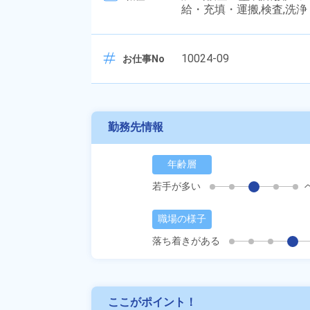
給・充填・運搬,検査,洗浄
10024-09
お仕事No
勤務先情報
年齢層
若手が多い
職場の様子
落ち着きがある
ここがポイント！