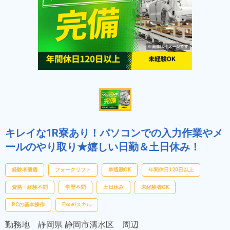
キレイな1R寮あり！パソコンでの入力作業やメ
ールのやり取り★嬉しい日勤＆土日休み！
経験者優遇
フォークリフト
車通勤OK
年間休日120日以上
資格・経験不問
学歴不問
土日休み
未経験者OK
PCの基本操作
Excelスキル
勤務地
静岡県 静岡市清水区 周辺