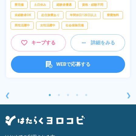
査,物流・配送
寮完備
土日休み
経験者優遇
資格・経験不問
未経験者OK
赴任旅費あり
年間休日120日以上
寮費無料
男性活躍中
女性活躍中
社会保険完備
キープする
詳細をみる
WEBで応募する
❮
❯