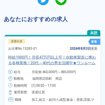
あなたにおすすめの求人
未読
派遣社員
新着
お仕事No.
13283-01
2026年8月3日
更新
時給1900円！月収47万円以上可！自動車製造に携わ
る各種業務！20代～40代の男女活躍中★ワンルーム
寮無料！マイカー通勤OK！無料駐車場あり！赴任旅
給与
月収例 460,000円～480,000円

費会社負担！社員食堂あり！日払いあり！土日休
時給 1,900円～1,900円
勤務地
福岡県苅田町　周辺
み！特別賞与90万円支給！《福岡県京都郡苅田町》
勤務時間
[1] 08:00～17:00

[2] 20:00～05:00

雇用形態
派遣社員
[3] 06:30～15:00

職種
[4] 14:30～23:00

加工,組立・組付け,成型,板金・塗装,溶接,マ
[5] 22:30～07:00
シンオペレーター,部品供給・充填・運搬,検