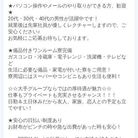
★パソコン操作やメールのやり取りができる方、歓迎
★

20代・30代・40代の男性が活躍中です！

就業後は先輩社員が優しくレクチャーしますので、ご
安心ください♪

お気軽にご応募お待ちしております。

★備品付きワンルーム寮完備

ガスコンロ・冷蔵庫・電子レンジ・洗濯機・テレビな
ど

生活に必要な備品・家電が付いた寮をご用意！

寮周辺にはスーパーやコンビニもあり生活も便利！

☆☆大手グループならではの厚待遇が魅力☆☆

仕事もプライベートも充実させるチャンス！！！

日勤＆土日休みだから友人、家族、恋人との予定も立
てやすい！

★安心の日払い制度あり

お財布がピンチの時や急な出費があった時も安心！
