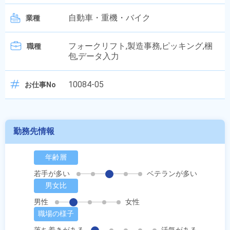
自動車・重機・バイク
業種
フォークリフト,製造事務,ピッキング,梱
職種
包,データ入力
10084-05
お仕事No
勤務先情報
年齢層
若手が多い
ベテランが多い
男女比
男性
女性
職場の様子