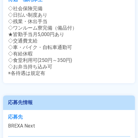
◇社会保険完備

◇日払い制度あり

◇残業・休出手当

◇ワンルーム寮完備（備品付）

★皆勤手当月5,000円あり

◇交通費支給

◇車・バイク・自転車通勤可

◇有給休暇

◇食堂利用可(250円～350円)

◇お弁当持ち込み可

※各待遇は規定有
応募先情報
応募先
BREXA Next