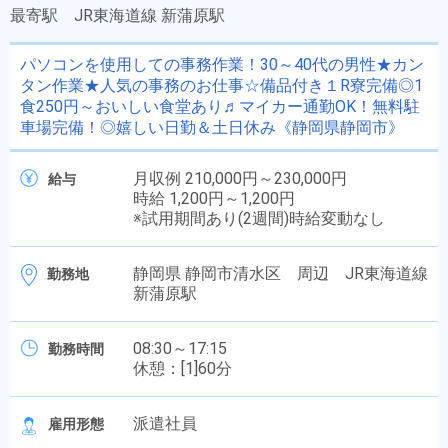
最寄駅
JR東海道線 新蒲原駅
パソコンを使用しての事務作業！30～40代の男性★カン
タン作業★人気の事務のお仕事☆備品付き１R寮完備◎1
食250円～おいしい食堂あり♬マイカー通勤OK！無料駐
車場完備！◎嬉しい日勤＆土日休み《静岡県静岡市》
月収例 210,000円～230,000円
給与
時給 1,200円～1,200円
※試用期間あり(2週間)時給変動なし
静岡県 静岡市清水区 周辺 JR東海道線
勤務地
新蒲原駅
08:30～17:15
勤務時間
休憩：[1]60分
派遣社員
雇用形態