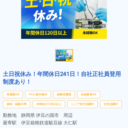
土日祝休み！年間休日241日！自社正社員登用
制度あり！
車通勤OK
PCの基本操作
経験者優遇
未経験者OK
資格・経験不問
年間休日120日以上
シニア世代活躍中
女性活躍中
勤務地
静岡県 伊豆の国市 周辺
最寄駅
伊豆箱根鉄道駿豆線 大仁駅