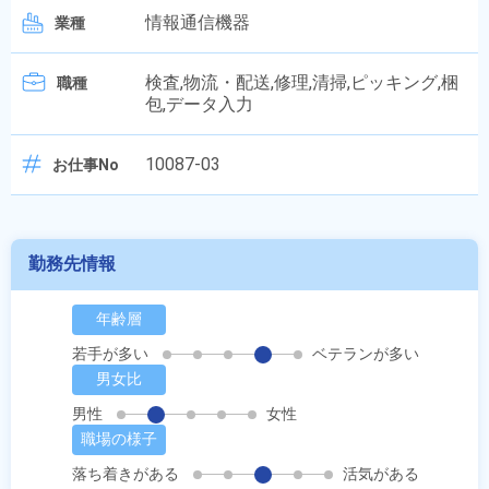
情報通信機器
業種
検査,物流・配送,修理,清掃,ピッキング,梱
職種
包,データ入力
10087-03
お仕事No
勤務先情報
年齢層
若手が多い
ベテランが多い
男女比
男性
女性
職場の様子
落ち着きがある
活気がある