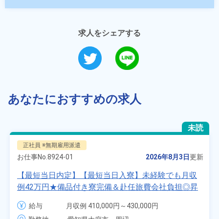
求人をシェアする
あなたにおすすめの求人
未読
正社員 ※無期雇用派遣
お仕事No.
8924-01
2026年8月3日
更新
【最短当日内定】【最短当日入寮】未経験でも月収
例42万円★備品付き寮完備＆赴任旅費会社負担◎昇
給・業績賞与あり！組立や塗装など自動車製造の各
給与
月収例 410,000円～430,000円

種作業！《愛知県大府市》
月給 277,000円～277,000円