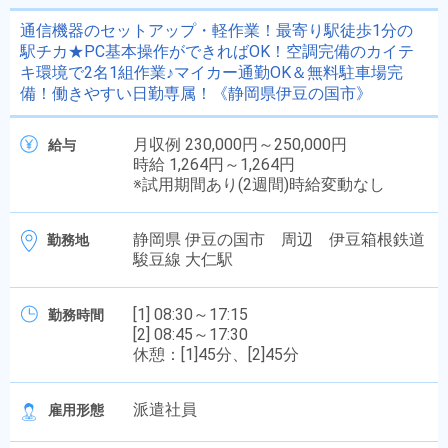
通信機器のセットアップ・軽作業！最寄り駅徒歩1分の
駅チカ★PC基本操作ができればOK！空調完備のカイテ
キ環境で2名1組作業♪マイカー通勤OK＆無料駐車場完
備！働きやすい日勤専属！《静岡県伊豆の国市》
月収例 230,000円～250,000円
給与
時給 1,264円～1,264円
※試用期間あり(2週間)時給変動なし
静岡県 伊豆の国市 周辺 伊豆箱根鉄道
勤務地
駿豆線 大仁駅
[1] 08:30～17:15
勤務時間
[2] 08:45～17:30
休憩：[1]45分、[2]45分
派遣社員
雇用形態