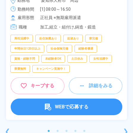
勤務地
愛知県大府市　周辺
勤務時間
[1] 08:00～16:50

[2] 06:25～15:10

雇用形態
正社員 ※無期雇用派遣
[3] 17:05～01:50
職種
加工,組立・組付け,鋳造・鍛造
男性活躍中
赴任旅費あり
送迎あり
寮完備
年間休日120日以上
社会保険完備
経験者優遇
資格・経験不問
未経験者OK
土日休み
女性活躍中
寮費無料
キャンペーン実施中！
キープする
詳細をみる
WEBで応募する
❮
❯