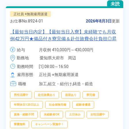
未読
正社員 ※無期雇用派遣
お仕事No.
8924-01
2026年8月3日
更新
【最短当日内定】【最短当日入寮】未経験でも月収
例42万円★備品付き寮完備＆赴任旅費会社負担◎昇
給・業績賞与あり！組立や塗装など自動車製造の各
給与
月収例 410,000円～430,000円

種作業！《愛知県大府市》
月給 277,000円～277,000円
勤務地
愛知県大府市　周辺
勤務時間
[1] 08:00～16:50

[2] 06:25～15:10

雇用形態
正社員 ※無期雇用派遣
[3] 17:05～01:50
職種
加工,組立・組付け,鋳造・鍛造
男性活躍中
赴任旅費あり
送迎あり
寮完備
年間休日120日以上
社会保険完備
経験者優遇
資格・経験不問
未経験者OK
土日休み
女性活躍中
寮費無料
キャンペーン実施中！