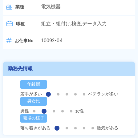
電気機器
業種
組立・組付け,検査,データ入力
職種
10092-04
お仕事No
勤務先情報
年齢層
若手が多い
ベテランが多い
男女比
男性
女性
職場の様子
落ち着きがある
活気がある