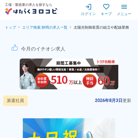
工場・製造業の求人を探すなら
ログイン
キープ
メニュー
トップ
エリア検索 静岡の求人一覧
太陽光制御装置の組立や配線業務
太陽光制御装置の組立や配線業
今月のイチオシ求人
派遣社員
2026年8月3日
更新