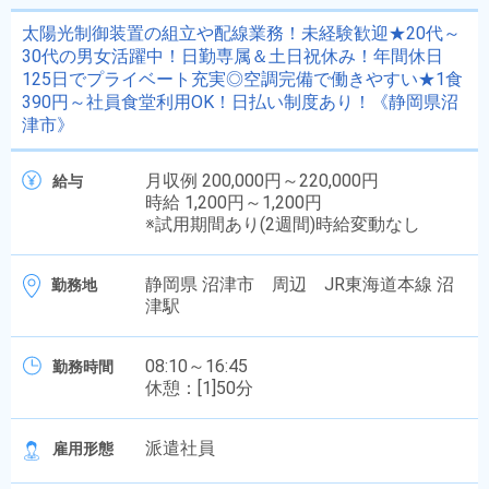
太陽光制御装置の組立や配線業務！未経験歓迎★20代～
30代の男女活躍中！日勤専属＆土日祝休み！年間休日
125日でプライベート充実◎空調完備で働きやすい★1食
390円～社員食堂利用OK！日払い制度あり！《静岡県沼
津市》
月収例 200,000円～220,000円
給与
時給 1,200円～1,200円
※試用期間あり(2週間)時給変動なし
静岡県 沼津市 周辺 JR東海道本線 沼
勤務地
津駅
08:10～16:45
勤務時間
休憩：[1]50分
派遣社員
雇用形態