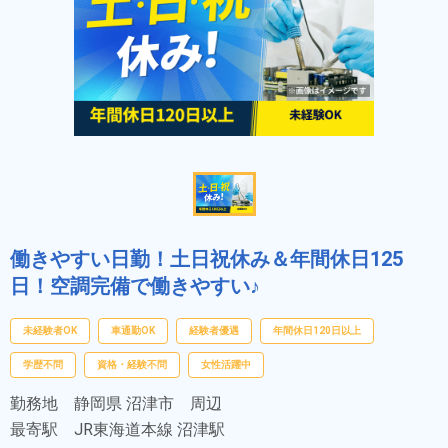
働きやすい日勤！土日祝休み＆年間休日125
日！空調完備で働きやすい♪
未経験者OK
車通勤OK
経験者優遇
年間休日120日以上
学歴不問
資格・経験不問
女性活躍中
勤務地
静岡県 沼津市 周辺
最寄駅
JR東海道本線 沼津駅