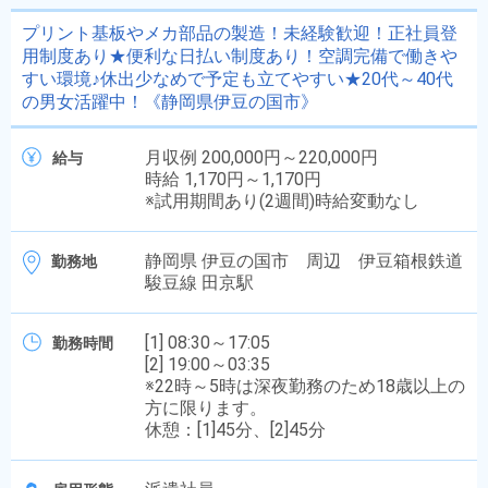
プリント基板やメカ部品の製造！未経験歓迎！正社員登
用制度あり★便利な日払い制度あり！空調完備で働きや
すい環境♪休出少なめで予定も立てやすい★20代～40代
の男女活躍中！《静岡県伊豆の国市》
月収例 200,000円～220,000円
給与
時給 1,170円～1,170円
※試用期間あり(2週間)時給変動なし
静岡県 伊豆の国市 周辺 伊豆箱根鉄道
勤務地
駿豆線 田京駅
[1] 08:30～17:05
勤務時間
[2] 19:00～03:35
※22時～5時は深夜勤務のため18歳以上の
方に限ります。
休憩：[1]45分、[2]45分