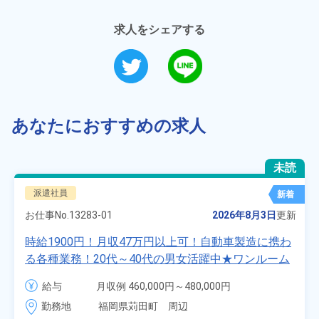
求人をシェアする
あなたにおすすめの求人
未読
派遣社員
新着
お仕事No.
13283-01
2026年8月3日
更新
時給1900円！月収47万円以上可！自動車製造に携わ
る各種業務！20代～40代の男女活躍中★ワンルーム
寮無料！マイカー通勤OK！無料駐車場あり！赴任旅
給与
月収例 460,000円～480,000円

費会社負担！社員食堂あり！日払いあり！土日休
時給 1,900円～1,900円
勤務地
福岡県苅田町　周辺
み！特別賞与90万円支給！《福岡県京都郡苅田町》