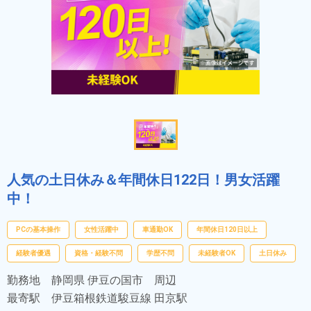
人気の土日休み＆年間休日122日！男女活躍
中！
PCの基本操作
女性活躍中
車通勤OK
年間休日120日以上
経験者優遇
資格・経験不問
学歴不問
未経験者OK
土日休み
勤務地
静岡県 伊豆の国市 周辺
最寄駅
伊豆箱根鉄道駿豆線 田京駅