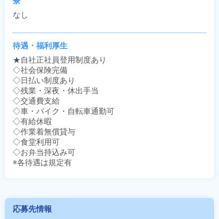
寮
なし
待遇・福利厚生
★自社正社員登用制度あり

◇社会保険完備

◇日払い制度あり

◇残業・深夜・休出手当

◇交通費支給

◇車・バイク・自転車通勤可

◇有給休暇

◇作業着無償貸与

◇食堂利用可

◇お弁当持込み可

※各待遇は規定有
応募先情報