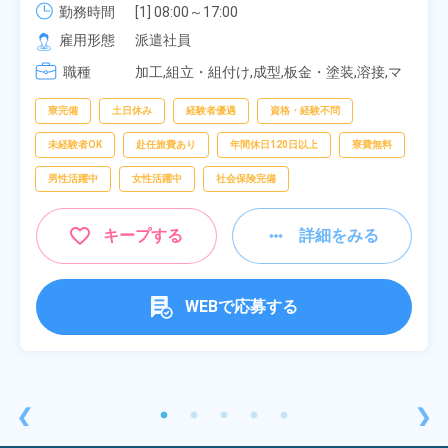
勤務時間
[1] 08:00～17:00

[2] 20:00～05:00

雇用形態
派遣社員
[3] 06:30～15:00

職種
[4] 14:30～23:00

加工,組立・組付け,成型,板金・塗装,溶接,マ
[5] 22:30～07:00
シンオペレーター,部品供給・充填・運搬,検
査,物流・配送
寮完備
土日休み
経験者優遇
資格・経験不問
未経験者OK
赴任旅費あり
年間休日120日以上
寮費無料
男性活躍中
女性活躍中
社会保険完備
キープする
詳細をみる
WEBで応募する
❮
❯