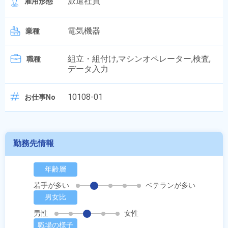
派遣社員
雇用形態
電気機器
業種
組立・組付け,マシンオペレーター,検査,
職種
データ入力
10108-01
お仕事No
勤務先情報
年齢層
若手が多い
ベテランが多い
男女比
男性
女性
職場の様子