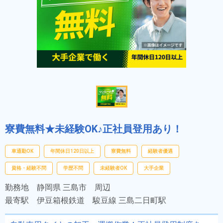
寮費無料★未経験OK♪正社員登用あり！
車通勤OK
年間休日120日以上
寮費無料
経験者優遇
資格・経験不問
学歴不問
未経験者OK
大手企業
勤務地
静岡県 三島市 周辺
最寄駅
伊豆箱根鉄道 駿豆線 三島二日町駅