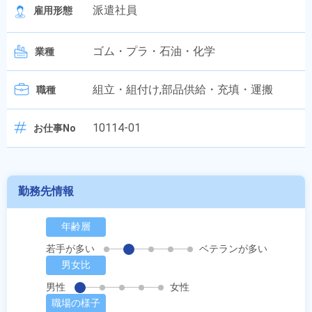
派遣社員
雇用形態
ゴム・プラ・石油・化学
業種
組立・組付け,部品供給・充填・運搬
職種
10114-01
お仕事No
勤務先情報
年齢層
若手が多い
ベテランが多い
男女比
男性
女性
職場の様子