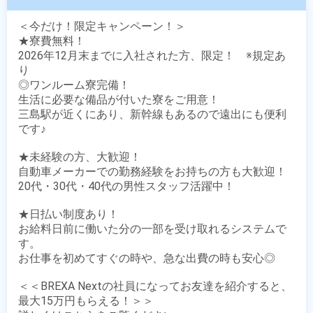
＜今だけ！限定キャンペーン！＞

★寮費無料！

2026年12月末までに入社された方、限定！　※規定あ
り

◎ワンルーム寮完備！

生活に必要な備品が付いた寮をご用意！

三島駅が近くにあり、新幹線もあるので遠出にも便利
です♪

★未経験の方、大歓迎！

自動車メーカーでの勤務経験をお持ちの方も大歓迎！

20代・30代・40代の男性スタッフ活躍中！ 

★日払い制度あり！

お給料日前に働いた分の一部を受け取れるシステムで
す。

お仕事を初めてすぐの時や、急な出費の時も安心◎

＜＜BREXA Nextの社員になってお友達を紹介すると、
最大15万円もらえる！＞＞
