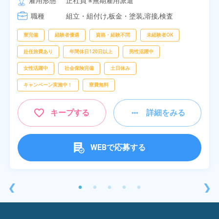
雇用形態
正社員 ※無期雇用派遣
[3] 16:30～01:10

職種
[4] 08:00～16:40

組立・組付け,板金・塗装,溶接,検査
[5] 20:00～04:40
寮完備
経験者優遇
資格・経験不問
未経験者OK
赴任旅費あり
年間休日120日以上
男性活躍中
女性活躍中
社会保険完備
土日休み
キャンペーン実施中！
寮費無料
キープする
詳細をみる
WEBで応募する
❮
❯