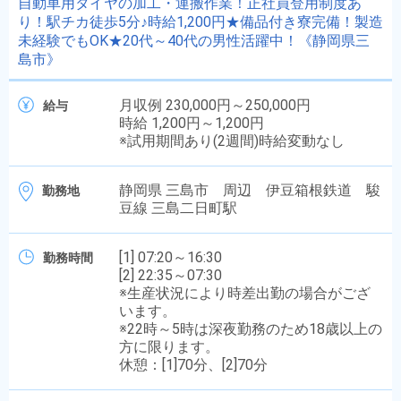
自動車用タイヤの加工・運搬作業！正社員登用制度あ
り！駅チカ徒歩5分♪時給1,200円★備品付き寮完備！製造
未経験でもOK★20代～40代の男性活躍中！《静岡県三
島市》
月収例 230,000円～250,000円
給与
時給 1,200円～1,200円
※試用期間あり(2週間)時給変動なし
静岡県 三島市 周辺 伊豆箱根鉄道 駿
勤務地
豆線 三島二日町駅
[1] 07:20～16:30
勤務時間
[2] 22:35～07:30
※生産状況により時差出勤の場合がござ
います。
※22時～5時は深夜勤務のため18歳以上の
方に限ります。
休憩：[1]70分、[2]70分