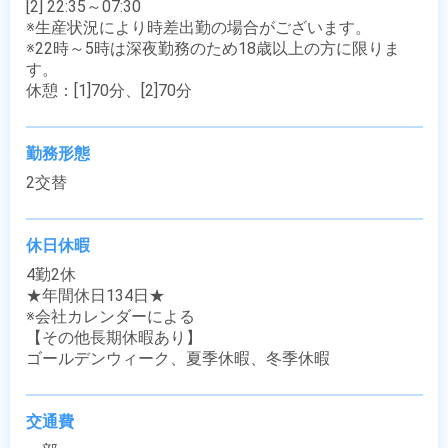
[2] 22:35～07:30

※生産状況により時差出勤の場合がございます。

※22時～5時は深夜勤務のため18歳以上の方に限りま
す。

休憩：[1]70分、[2]70分
勤務形態
2交替
休日休暇
4勤2休

★年間休日134日★

※会社カレンダーによる

【その他長期休暇あり】

ゴールデンウィーク、夏季休暇、冬季休暇
交通費