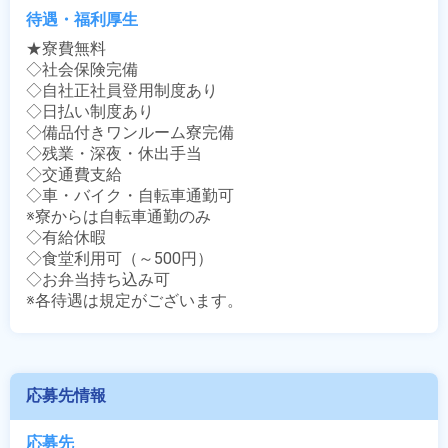
待遇・福利厚生
★寮費無料

◇社会保険完備

◇自社正社員登用制度あり

◇日払い制度あり

◇備品付きワンルーム寮完備

◇残業・深夜・休出手当

◇交通費支給

◇車・バイク・自転車通勤可

※寮からは自転車通勤のみ

◇有給休暇

◇食堂利用可（～500円）

◇お弁当持ち込み可

※各待遇は規定がございます。
応募先情報
応募先