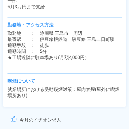
一部

※月3万円まで支給
勤務地・アクセス方法
勤務地　　：　静岡県 三島市　周辺

最寄駅　　：　伊豆箱根鉄道　駿豆線 三島二日町駅

通勤手段　：　徒歩

通勤時間　：　5分

★工場近隣に駐車場あり(月額4,000円）

喫煙について
就業場所における受動喫煙対策：屋内禁煙(屋外に喫煙
場所あり)
今月のイチオシ求人