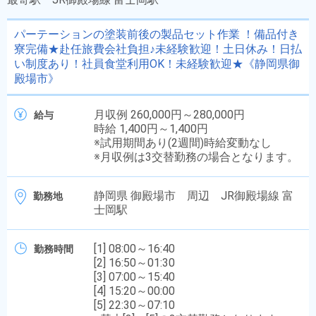
パーテーションの塗装前後の製品セット作業 ！備品付き
寮完備★赴任旅費会社負担♪未経験歓迎！土日休み！日払
い制度あり！社員食堂利用OK！未経験歓迎★《静岡県御
殿場市》
月収例 260,000円～280,000円
給与
時給 1,400円～1,400円
※試用期間あり(2週間)時給変動なし
※月収例は3交替勤務の場合となります。
静岡県 御殿場市 周辺 JR御殿場線 富
勤務地
士岡駅
[1] 08:00～16:40
勤務時間
[2] 16:50～01:30
[3] 07:00～15:40
[4] 15:20～00:00
[5] 22:30～07:10