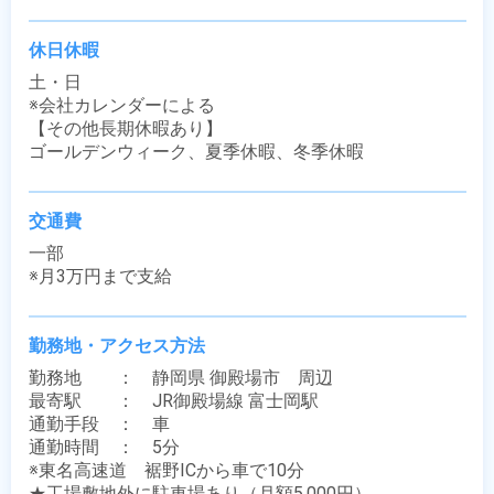
休日休暇
土・日

※会社カレンダーによる

【その他長期休暇あり】

ゴールデンウィーク、夏季休暇、冬季休暇
交通費
一部

※月3万円まで支給
勤務地・アクセス方法
勤務地　　：　静岡県 御殿場市　周辺

最寄駅　　：　JR御殿場線 富士岡駅

通勤手段　：　車

通勤時間　：　5分

※東名高速道　裾野ICから車で10分

★工場敷地外に駐車場あり（月額5,000円）
