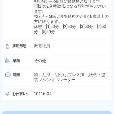
※基本[3]～[5]の3交替勤務となります。
[1][2]の2交替勤務になる可能性もござい
ます。
※22時～5時は深夜勤務のため18歳以上の
方に限ります。
休憩：[1]50分、[2]50分、[3]50分、[4]50
分、[5]50分
派遣社員
雇用形態
その他
業種
加工,組立・組付け,プレス加工,板金・塗
職種
装,マシンオペレーター
10116-04
お仕事No