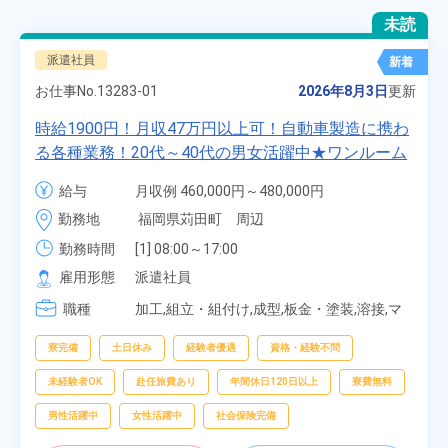
未読
派遣社員
新着
お仕事No.
13283-01
2026年8月3日
更新
時給1900円！月収47万円以上可！自動車製造に携わ
る各種業務！20代～40代の男女活躍中★ワンルーム
寮無料！マイカー通勤OK！無料駐車場あり！赴任旅
給与
月収例 460,000円～480,000円

費会社負担！社員食堂あり！日払いあり！土日休
時給 1,900円～1,900円
勤務地
福岡県苅田町　周辺
み！特別賞与90万円支給！《福岡県京都郡苅田町》
勤務時間
[1] 08:00～17:00

[2] 20:00～05:00

雇用形態
派遣社員
[3] 06:30～15:00

職種
[4] 14:30～23:00

加工,組立・組付け,成型,板金・塗装,溶接,マ
[5] 22:30～07:00
シンオペレーター,部品供給・充填・運搬,検
査,物流・配送
寮完備
土日休み
経験者優遇
資格・経験不問
未経験者OK
赴任旅費あり
年間休日120日以上
寮費無料
男性活躍中
女性活躍中
社会保険完備