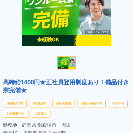
高時給1400円★正社員登用制度あり！備品付き
寮完備★
未経験者OK
車通勤OK
経験者優遇
資格・経験不問
学歴不問
赴任旅費あり
土日休み
勤務地
静岡県 御殿場市 周辺
最寄駅
JR御殿場線 富士岡駅