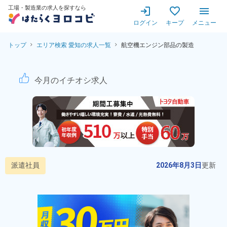
工場・製造業の求人を探すなら
ログイン
キープ
メニュー
トップ
エリア検索 愛知の求人一覧
航空機エンジン部品の製造
航空機エンジン部品の製造！未
今月のイチオシ求人
派遣社員
2026年8月3日
更新