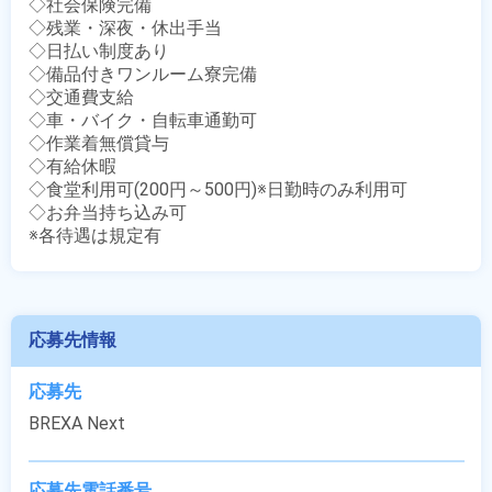
◇社会保険完備

◇残業・深夜・休出手当

◇日払い制度あり

◇備品付きワンルーム寮完備

◇交通費支給

◇車・バイク・自転車通勤可

◇作業着無償貸与

◇有給休暇

◇食堂利用可(200円～500円)※日勤時のみ利用可

◇お弁当持ち込み可

※各待遇は規定有
応募先情報
応募先
BREXA Next
応募先電話番号