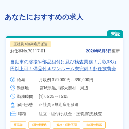
あなたにおすすめの求人
未読
正社員 ※無期雇用派遣
お仕事No.
70117-01
2026年8月3日
更新
自動車の溶接や部品組付け及び検査業務！月収38万
円以上可！備品付きワンルーム寮完備！赴任旅費会
社負担★人気の土日休み！昇給＆業績賞与あり！
給与
月収例 370,000円～390,000円

車・バイク通勤可！無料駐車場あり！カップルでの
時給 1,700円～1,700円
勤務地
宮城県黒川郡大衡村　周辺
応募OK★《宮城県大衡村》
勤務時間
[1] 06:25～15:05

[2] 16:00～00:40

雇用形態
正社員 ※無期雇用派遣
[3] 16:30～01:10

職種
[4] 08:00～16:40

組立・組付け,板金・塗装,溶接,検査
[5] 20:00～04:40
寮完備
経験者優遇
資格・経験不問
未経験者OK