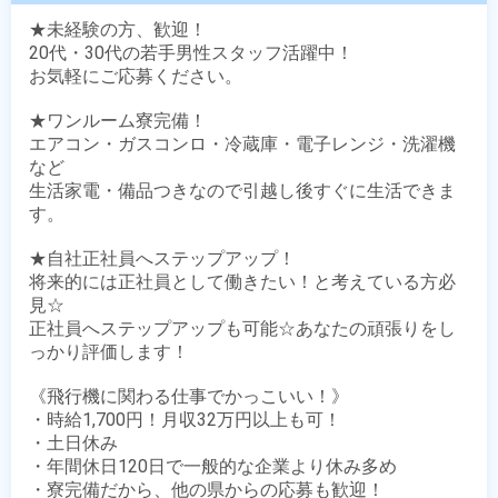
★未経験の方、歓迎！

20代・30代の若手男性スタッフ活躍中！

お気軽にご応募ください。

★ワンルーム寮完備！

エアコン・ガスコンロ・冷蔵庫・電子レンジ・洗濯機
など

生活家電・備品つきなので引越し後すぐに生活できま
す。

★自社正社員へステップアップ！

将来的には正社員として働きたい！と考えている方必
見☆

正社員へステップアップも可能☆あなたの頑張りをし
っかり評価します！

《飛行機に関わる仕事でかっこいい！》

・時給1,700円！月収32万円以上も可！

・土日休み

・年間休日120日で一般的な企業より休み多め

・寮完備だから、他の県からの応募も歓迎！
