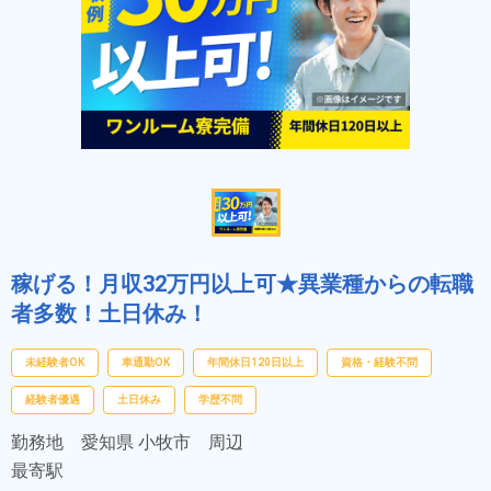
稼げる！月収32万円以上可★異業種からの転職
者多数！土日休み！
未経験者OK
車通勤OK
年間休日120日以上
資格・経験不問
経験者優遇
土日休み
学歴不問
勤務地
愛知県 小牧市 周辺
最寄駅