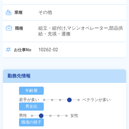
その他
業種
組立・組付け,マシンオペレーター,部品供
職種
給・充填・運搬
10262-02
お仕事No
勤務先情報
年齢層
若手が多い
ベテランが多い
男女比
男性
女性
職場の様子