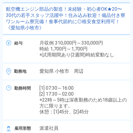
航空機エンジン部品の製造！未経験・初心者OK★20〜
30代の若手スタッフ活躍中！住み込み歓迎！備品付き寮
ワンルーム寮完備！食事代節約に◎格安食堂利用可！
《愛知県小牧市》
月収例 310,000円～330,000円
給与
時給 1,700円～1,700円
※試用期間あり(2週間)時給変動なし
愛知県 小牧市 周辺
勤務地
[1] 07:30～16:00
勤務時間
[2] 17:30～02:00
※22時～5時は深夜勤務のため18歳以上の
方に限ります。
休憩：[1]45分、[2]45分
派遣社員
雇用形態