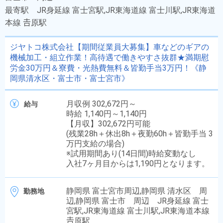
最寄駅
JR身延線 富士宮駅,JR東海道線 富士川駅,JR東海道
本線 𠮷原駅
ジヤトコ株式会社【期間従業員大募集】車などのギアの
機械加工・組立作業！高待遇で働きやすさ抜群★満期慰
労金30万円＆寮費・光熱費無料＆皆勤手当3万円！《静
岡県清水区・富士市・富士宮市》
月収例 302,672円～
給与
時給 1,140円～1,140円
【月収】302,672円可能
(残業28h＋休出8h＋夜勤60h＋皆勤手当 3
万円支給の場合)
※試用期間あり(14日間)時給変動なし
入社7ヶ月目からは1,190円となります。
静岡県 富士宮市周辺,静岡県 清水区 周
勤務地
辺,静岡県 富士市 周辺 JR身延線 富士
宮駅,JR東海道線 富士川駅,JR東海道本線
𠮷原駅