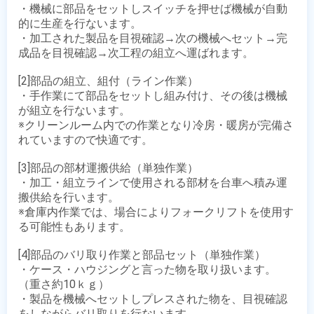
・機械に部品をセットしスイッチを押せば機械が自動
的に生産を行ないます。

・加工された製品を目視確認→次の機械へセット→完
成品を目視確認→次工程の組立へ運ばれます。

[2]部品の組立、組付（ライン作業）

・手作業にて部品をセットし組み付け、その後は機械
が組立を行ないます。

※クリーンルーム内での作業となり冷房・暖房が完備さ
れていますので快適です。

[3]部品の部材運搬供給（単独作業）

・加工・組立ラインで使用される部材を台車へ積み運
搬供給を行います。

※倉庫内作業では、場合によりフォークリフトを使用す
る可能性もあります。

[4]部品のバリ取り作業と部品セット（単独作業）

・ケース・ハウジングと言った物を取り扱います。
（重さ約10ｋｇ）

・製品を機械へセットしプレスされた物を、目視確認
をしながらバリ取りを行ないます。
