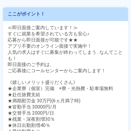
ここがポイント！
≪即日面接ご案内しています！≫

すぐに就業を希望されている方も安心♪

応募から即日面接が可能です★★

アプリ不要のオンライン面接で実施中！

人気の求人はすぐに募集が終わってしまう…なんてこと
も！

即日面接のご予約は、

ご応募後にコールセンターからご案内します！

《嬉しいメリット盛りだくさん》

★企業寮（個室）完備　※寮・光熱費・駐車場無料

★赴任旅費支給

★満期慰労金 30万円(6ヵ月満了時)

★皆勤手当 30000円/月

★交替手当 2000円/日

★残業・深夜割増30％

★休日出勤割増40％
