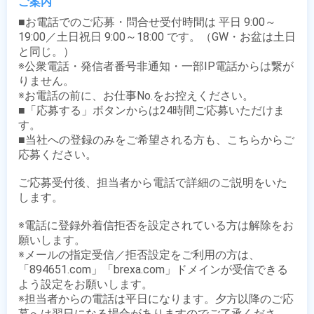
ご案内
■お電話でのご応募・問合せ受付時間は 平日 9:00～
19:00／土日祝日 9:00～18:00 です。（GW・お盆は土日
と同じ。）

※公衆電話・発信者番号非通知・一部IP電話からは繋が
りません。

※お電話の前に、お仕事No.をお控えください。

■「応募する」ボタンからは24時間ご応募いただけま
す。

■当社への登録のみをご希望される方も、こちらからご
応募ください。

ご応募受付後、担当者から電話で詳細のご説明をいた
します。

※電話に登録外着信拒否を設定されている方は解除をお
願いします。

※メールの指定受信／拒否設定をご利用の方は、
「894651.com」「brexa.com」ドメインが受信できる
よう設定をお願いします。

※担当者からの電話は平日になります。夕方以降のご応
募へは翌日になる場合がありますのでご了承くださ