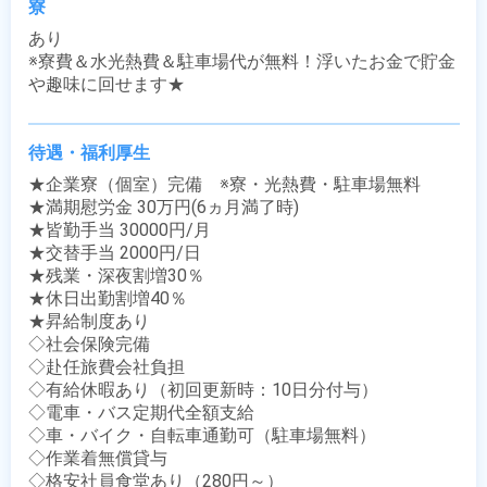
寮
あり

※寮費＆水光熱費＆駐車場代が無料！浮いたお金で貯金
や趣味に回せます★
待遇・福利厚生
★企業寮（個室）完備　※寮・光熱費・駐車場無料

★満期慰労金 30万円(6ヵ月満了時)

★皆勤手当 30000円/月

★交替手当 2000円/日

★残業・深夜割増30％

★休日出勤割増40％

★昇給制度あり

◇社会保険完備

◇赴任旅費会社負担

◇有給休暇あり（初回更新時：10日分付与）

◇電車・バス定期代全額支給

◇車・バイク・自転車通勤可（駐車場無料）

◇作業着無償貸与

◇格安社員食堂あり（280円～）
