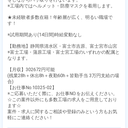
※工場内ではヘルメット・防塵マスクを着用します。 

★未経験者多数在籍！年齢層が広く、明るい職場で
す！

※試用期間あり(14日間)時給変動なし

【勤務地】静岡県清水区・富士市吉原、富士宮市山宮

※富士工場・蒲原工場・富士宮工場のいずれかの配属と
なります。

【月収】302672円可能

(残業28h＋休出8h＋夜勤60h＋皆勤手当 3万円支給の場
合)

【お仕事No.10325-02】

※ご応募いただく際に、お仕事NO.をお伝えください。

☆この案件以外にも多数工場の求人をご用意しており
ます☆

案件・求人に関するご相談や登録のみという方もお気
軽にご連絡ください！