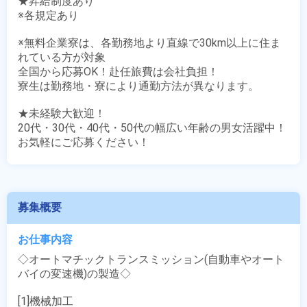
★昇給制度あり

※各規定あり

※無料企業寮は、各勤務地より直線で30km以上に住ま
れている方が対象

全国から応募OK！赴任旅費は会社負担！

寮生は勤務地・寮により通勤方法が異なります。

★未経験大歓迎！

20代・30代・40代・50代の幅広い年齢の男女活躍中！

お気軽にご応募ください！
募集概要
お仕事内容
◇オートマチックトランスミッション(自動車やオート
バイの変速機)の製造◇

[1]機械加工
