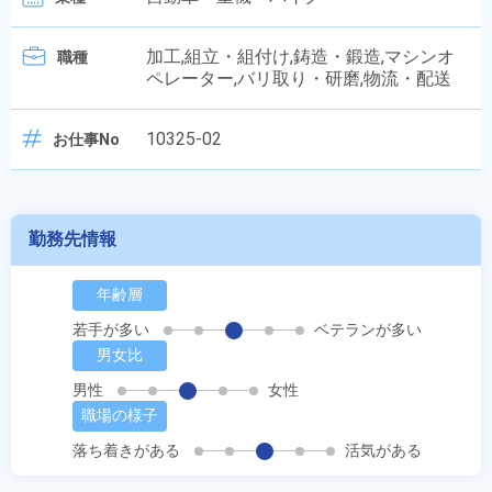
加工,組立・組付け,鋳造・鍛造,マシンオ
職種
ペレーター,バリ取り・研磨,物流・配送
10325-02
お仕事No
勤務先情報
年齢層
若手が多い
ベテランが多い
男女比
男性
女性
職場の様子
落ち着きがある
活気がある