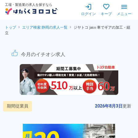
工場・製造業の求人を探すなら
ログイン
キープ
メニュー
トップ
エリア検索 静岡の求人一覧
ジヤトコ jatco 車でギアの加工・組
立
ジヤトコ株式会社【期間従業
今月のイチオシ求人
期間従業員
2026年8月3日
更新