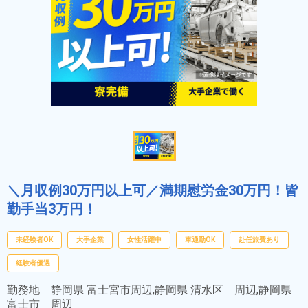
＼月収例30万円以上可／満期慰労金30万円！皆
勤手当3万円！
未経験者OK
大手企業
女性活躍中
車通勤OK
赴任旅費あり
経験者優遇
勤務地
静岡県 富士宮市周辺,静岡県 清水区 周辺,静岡県
富士市 周辺