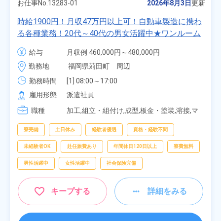
お仕事No.
13283-01
2026年8月3日
更新
時給1900円！月収47万円以上可！自動車製造に携わ
る各種業務！20代～40代の男女活躍中★ワンルーム
寮無料！マイカー通勤OK！無料駐車場あり！赴任旅
給与
月収例 460,000円～480,000円

費会社負担！社員食堂あり！日払いあり！土日休
時給 1,900円～1,900円
勤務地
福岡県苅田町　周辺
み！特別賞与90万円支給！《福岡県京都郡苅田町》
勤務時間
[1] 08:00～17:00

[2] 20:00～05:00

雇用形態
派遣社員
[3] 06:30～15:00

職種
[4] 14:30～23:00

加工,組立・組付け,成型,板金・塗装,溶接,マ
[5] 22:30～07:00
シンオペレーター,部品供給・充填・運搬,検
査,物流・配送
寮完備
土日休み
経験者優遇
資格・経験不問
未経験者OK
赴任旅費あり
年間休日120日以上
寮費無料
男性活躍中
女性活躍中
社会保険完備
キープする
詳細をみる