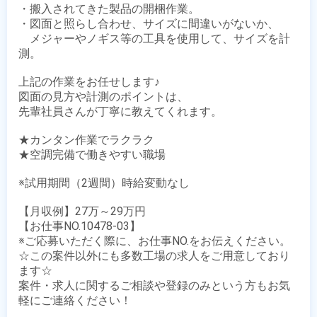
・搬入されてきた製品の開梱作業。

・図面と照らし合わせ、サイズに間違いがないか、

　メジャーやノギス等の工具を使用して、サイズを計
測。

上記の作業をお任せします♪

図面の見方や計測のポイントは、

先輩社員さんが丁寧に教えてくれます。

★カンタン作業でラクラク

★空調完備で働きやすい職場

※試用期間（2週間）時給変動なし

【月収例】27万～29万円

【お仕事NO.10478-03】

※ご応募いただく際に、お仕事NO.をお伝えください。

☆この案件以外にも多数工場の求人をご用意しており
ます☆

案件・求人に関するご相談や登録のみという方もお気
軽にご連絡ください！