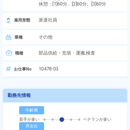
休憩：[1]60分、[2]60分、[3]60分
派遣社員
雇用形態
その他
業種
部品供給・充填・運搬,検査
職種
10478-03
お仕事No
勤務先情報
年齢層
若手が多い
ベテランが多い
男女比