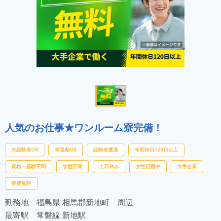
人気のお仕事★ワンルーム寮完備！
未経験者OK
車通勤OK
経験者優遇
年間休日120日以上
資格・経験不問
学歴不問
土日休み
女性活躍中
大手企業
寮費無料
勤務地
福島県 相馬郡新地町 周辺
最寄駅
常磐線 新地駅