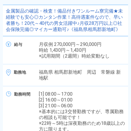
金属製品の確認・検査！備品付きワンルーム寮完備★未
経験でも安心◎カンタン作業！高待遇案件なので、早い
者勝ち！20代～40代の男女活躍中♪月収28万円以上◎社
会保険完備◎マイカー通勤可♪《福島県相馬郡新地町》
月収例 270,000円～290,000円
給与
時給 1,430円～1,430円
※試用期間（2週間）時給変動なし
福島県 相馬郡新地町 周辺 常磐線 新
勤務地
地駅
[1] 08:00～17:00
勤務時間
[2] 16:00～01:00
[3] 21:00～06:00
※基本的には3交替勤務ですが、専属勤務
の相談も可能です！
※22時～5時は深夜勤務のため18歳以上の
方に限ります。