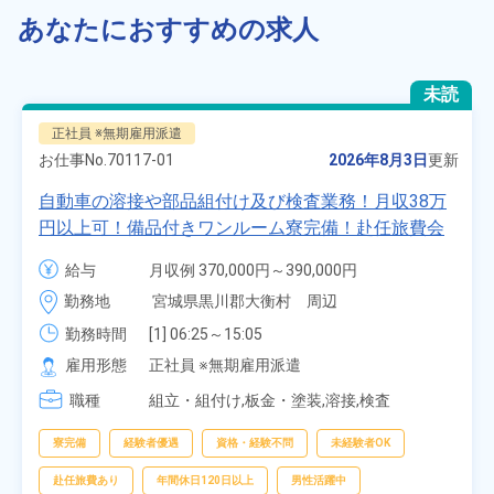
あなたにおすすめの求人
未読
正社員 ※無期雇用派遣
お仕事No.
70117-01
2026年8月3日
更新
自動車の溶接や部品組付け及び検査業務！月収38万
円以上可！備品付きワンルーム寮完備！赴任旅費会
社負担★人気の土日休み！昇給＆業績賞与あり！
給与
月収例 370,000円～390,000円

車・バイク通勤可！無料駐車場あり！カップルでの
時給 1,700円～1,700円
勤務地
宮城県黒川郡大衡村　周辺
応募OK★《宮城県大衡村》
勤務時間
[1] 06:25～15:05

[2] 16:00～00:40

雇用形態
正社員 ※無期雇用派遣
[3] 16:30～01:10

職種
[4] 08:00～16:40

組立・組付け,板金・塗装,溶接,検査
[5] 20:00～04:40
寮完備
経験者優遇
資格・経験不問
未経験者OK
赴任旅費あり
年間休日120日以上
男性活躍中